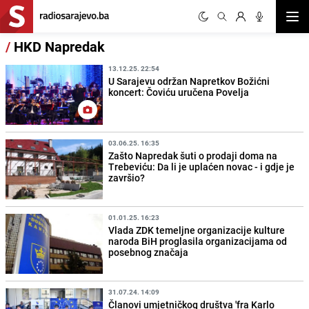
Otvor
/
HKD Napredak
13.12.25. 22:54
U Sarajevu održan Napretkov Božićni
koncert: Čoviću uručena Povelja
03.06.25. 16:35
Zašto Napredak šuti o prodaji doma na
Trebeviću: Da li je uplaćen novac - i gdje je
završio?
01.01.25. 16:23
Vlada ZDK temeljne organizacije kulture
naroda BiH proglasila organizacijama od
posebnog značaja
31.07.24. 14:09
Članovi umjetničkog društva 'fra Karlo