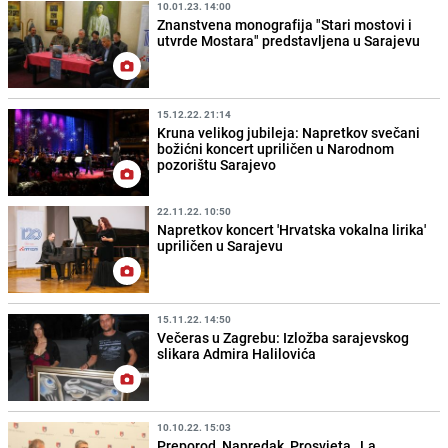
10.01.23. 14:00
Znanstvena monografija "Stari mostovi i
utvrde Mostara" predstavljena u Sarajevu
15.12.22. 21:14
Kruna velikog jubileja: Napretkov svečani
božićni koncert upriličen u Narodnom
pozorištu Sarajevo
22.11.22. 10:50
Napretkov koncert 'Hrvatska vokalna lirika'
upriličen u Sarajevu
15.11.22. 14:50
Večeras u Zagrebu: Izložba sarajevskog
slikara Admira Halilovića
10.10.22. 15:03
Preporod, Napredak, Prosvjeta , La