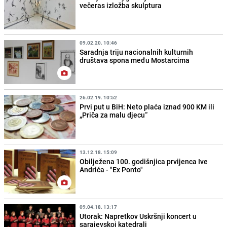
večeras izložba skulptura
09.02.20. 10:46
Saradnja triju nacionalnih kulturnih
društava spona među Mostarcima
26.02.19. 10:52
Prvi put u BiH: Neto plaća iznad 900 KM ili
„Priča za malu djecu“
13.12.18. 15:09
Obilježena 100. godišnjica prvijenca Ive
Andrića - "Ex Ponto"
09.04.18. 13:17
Utorak: Napretkov Uskršnji koncert u
sarajevskoj katedrali