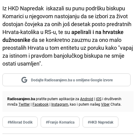
Iz HKD Napredak iskazali su punu podršku biskupu
Komarici u njegovom nastojanju da se izbori za život
dostojan čovjeka za onih još desetak posto predratnih
Hrvata-katolika u RS-u, te su
apelirali i na hrvatske
dužnosnike
da se konkretno zauzmu za ono malo
preostalih Hrvata u tom entitetu uz poruku kako "vapaj
za istinom i pravdom banjolučkog biskupa ne smije
ostati usamljen".
Dodajte Radiosarajevo.ba u omiljene Google izvore
Radiosarajevo.ba
pratite putem aplikacije za
Android
|
iOS
i društvenih
mreža
Twitter
|
Facebook
|
Instagram
, kao i putem našeg
Viber
Chata.
#Milorad Dodik
#Franjo Komarica
#HKD Napredak