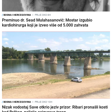
/
BOSNA I HERCEGOVINA
I
PRIJE OKO 8H
Preminuo dr. Sead Mulahasanović: Mostar izgubio
kardiohirurga koji je izveo više od 5.000 zahvata
/
BOSNA I HERCEGOVINA
I
PRIJE OKO 10H
Nizak vodostaj Save otkrio jeziv prizor: Ribari pronašli kosti