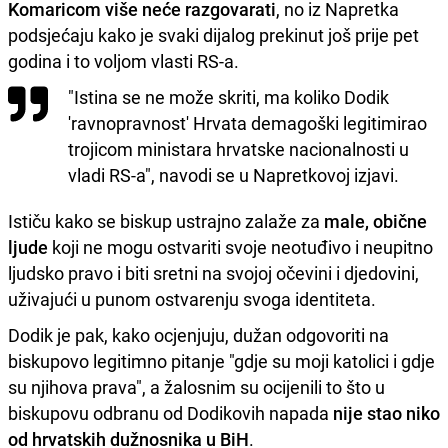
Komaricom više neće razgovarati
, no iz Napretka
podsjećaju kako je svaki dijalog prekinut još prije pet
godina i to voljom vlasti RS-a.
"Istina se ne može skriti, ma koliko Dodik
'ravnopravnost' Hrvata demagoški legitimirao
trojicom ministara hrvatske nacionalnosti u
vladi RS-a", navodi se u Napretkovoj izjavi.
Ističu kako se biskup ustrajno zalaže za
male, obične
ljude
koji ne mogu ostvariti svoje neotuđivo i neupitno
ljudsko pravo i biti sretni na svojoj očevini i djedovini,
uživajući u punom ostvarenju svoga identiteta.
Dodik je pak, kako ocjenjuju, dužan odgovoriti na
biskupovo legitimno pitanje "gdje su moji katolici i gdje
su njihova prava", a žalosnim su ocijenili to što u
biskupovu odbranu od Dodikovih napada
nije stao niko
od hrvatskih dužnosnika u BiH
.