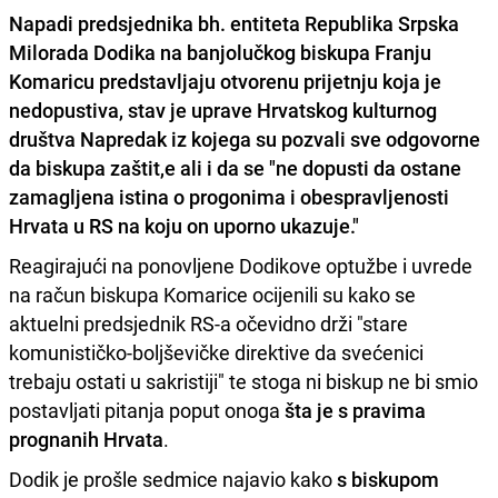
Napadi predsjednika bh. entiteta Republika Srpska
Milorada Dodika
na banjolučkog biskupa
Franju
Komaricu
predstavljaju otvorenu prijetnju koja je
nedopustiva, stav je uprave Hrvatskog kulturnog
društva Napredak iz kojega su pozvali sve odgovorne
da biskupa zaštit,e ali i da se "ne dopusti da ostane
zamagljena istina o
progonima i obespravljenosti
Hrvata u RS
na koju on uporno ukazuje."
Reagirajući na ponovljene Dodikove optužbe i uvrede
na račun biskupa Komarice ocijenili su kako se
aktuelni predsjednik RS-a očevidno drži "stare
komunističko-boljševičke direktive da svećenici
trebaju ostati u sakristiji" te stoga ni biskup ne bi smio
postavljati pitanja poput onoga
šta je s pravima
prognanih Hrvata
.
Dodik je prošle sedmice najavio kako
s biskupom