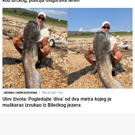
kod Brčkog, policija osigurava teren
/
BOSNA I HERCEGOVINA
I
PRIJE OKO 10H
Ulov života: Pogledajte 'diva' od dva metra kojeg je
muškarac izvukao iz Bilećkog jezera