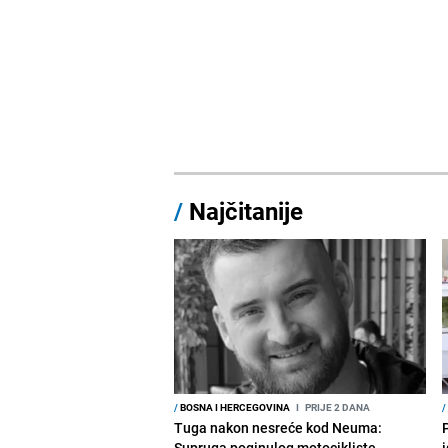
/
Najčitanije
/
BOSNA I HERCEGOVINA
I
PRIJE 2 DANA
/
Tuga nakon nesreće kod Neuma:
Supruga poginulog motocikliste
i