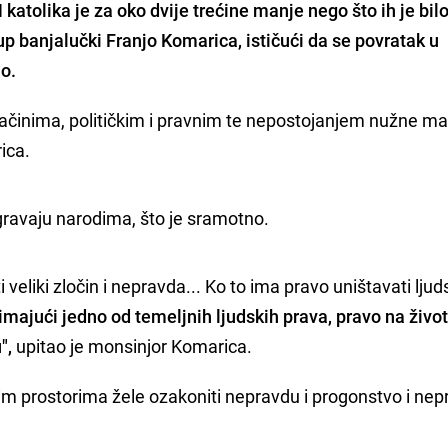
katolika je za oko dvije trećine manje nego što ih je bil
kup banjalučki Franjo Komarica, ističući da se povratak u
io.
činima, političkim i pravnim te nepostojanjem nužne mat
ica.
igravaju narodima, što je sramotno.
veliki zločin i nepravda... Ko to ima pravo uništavati ljuds
majući jedno od temeljnih ljudskih prava, pravo na živo
",
upitao je monsinjor Komarica.
ovim prostorima žele ozakoniti nepravdu i progonstvo i ne