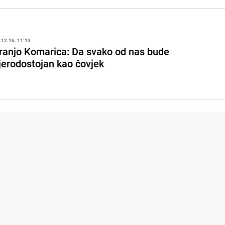
.12.16. 11:13
ranjo Komarica: Da svako od nas bude
jerodostojan kao čovjek