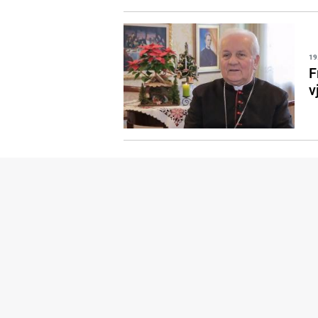
19
F
v