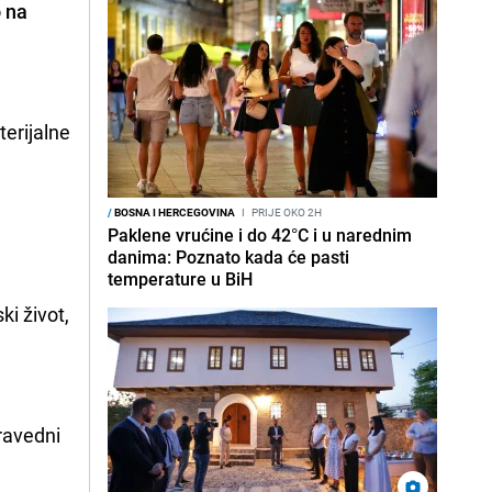
o na
erijalne
/
BOSNA I HERCEGOVINA
I
PRIJE OKO 2H
Paklene vrućine i do 42°C i u narednim
danima: Poznato kada će pasti
temperature u BiH
ki život,
t
pravedni