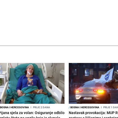
BOSNA I HERCEGOVINA
I
PRIJE 2 DANA
/
BOSNA I HERCEGOVINA
I
PRIJE 1 DA
Pijana sjela za volan: Osiguranje odbilo
Nastavak provokacija: MUP 
splatu štete na vozilu koje je slupala
zastavu s ljiljanima i sankcio