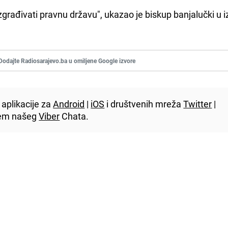
rađivati pravnu državu", ukazao je biskup banjalučki u iz
Dodajte Radiosarajevo.ba u omiljene Google izvore
aplikacije za
Android
|
iOS
i društvenih mreža
Twitter
|
utem našeg
Viber
Chata.