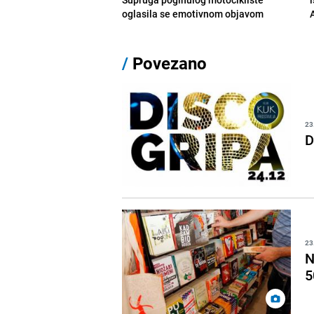
oglasila se emotivnom objavom
/
Povezano
23
D
23
N
5