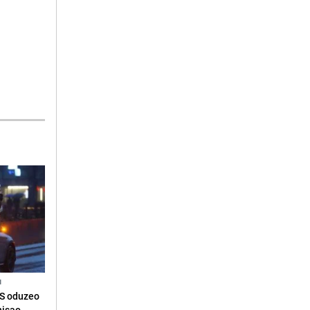
N
RS oduzeo
nisao