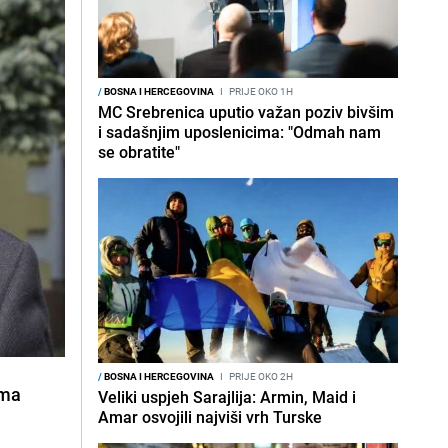
/
BOSNA I HERCEGOVINA
I
PRIJE OKO 1H
MC Srebrenica uputio važan poziv bivšim
i sadašnjim uposlenicima: "Odmah nam
se obratite"
/
BOSNA I HERCEGOVINA
I
PRIJE OKO 2H
ema
Veliki uspjeh Sarajlija: Armin, Maid i
Amar osvojili najviši vrh Turske