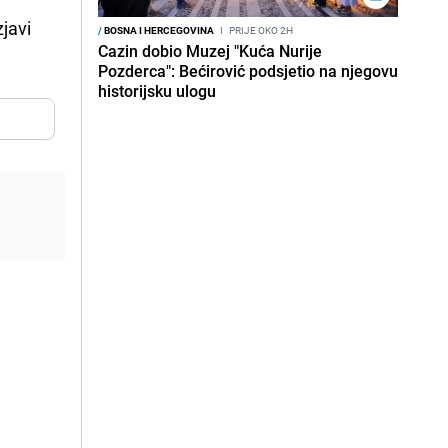
javi
/
BOSNA I HERCEGOVINA
I
PRIJE OKO 2H
Cazin dobio Muzej "Kuća Nurije
Pozderca": Bećirović podsjetio na njegovu
historijsku ulogu