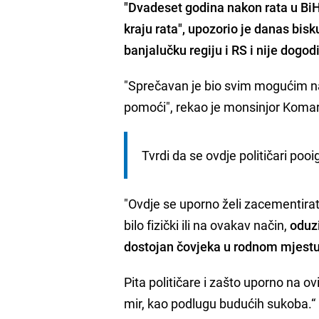
"Dvadeset godina nakon rata u BiH 
kraju rata", upozorio je danas bis
banjalučku regiju i RS i nije dogod
"Sprečavan je bio svim mogućim na
pomoći", rekao je monsinjor Komar
Tvrdi da se ovdje političari poo
"Ovdje se uporno želi zacementirati 
bilo fizički ili na ovakav način,
oduzi
dostojan čovjeka u rodnom mjestu
Pita političare i zašto uporno na 
mir, kao podlugu budućih sukoba.“