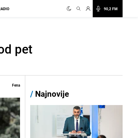
RADIO
90,2 FM
od pet
Fena
/
Najnovije