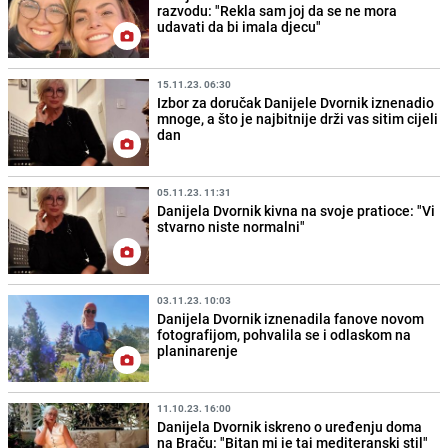
razvodu: "Rekla sam joj da se ne mora
udavati da bi imala djecu"
15.11.23. 06:30
Izbor za doručak Danijele Dvornik iznenadio
mnoge, a što je najbitnije drži vas sitim cijeli
dan
05.11.23. 11:31
Danijela Dvornik kivna na svoje pratioce: "Vi
stvarno niste normalni"
03.11.23. 10:03
Danijela Dvornik iznenadila fanove novom
fotografijom, pohvalila se i odlaskom na
planinarenje
11.10.23. 16:00
Danijela Dvornik iskreno o uređenju doma
na Braču: "Bitan mi je taj mediteranski stil"