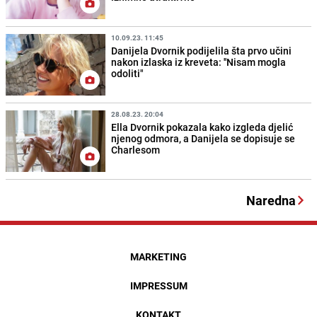
10.09.23. 11:45
Danijela Dvornik podijelila šta prvo učini
nakon izlaska iz kreveta: ''Nisam mogla
odoliti"
28.08.23. 20:04
Ella Dvornik pokazala kako izgleda djelić
njenog odmora, a Danijela se dopisuje se
Charlesom
Naredna
MARKETING
IMPRESSUM
KONTAKT