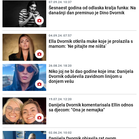
07.09.24. 10:37
Šesnaest godina od odlaska kralja funka: Na
današnji dan preminuo je Dino Dvornik
04.09.24. 07:57
Ella Dvornik otkrila muke koje je prolazila s
mamom: ‘Ne pitajte me ništa’
26.08.24. 18:20
Niko joj ne bi dao godine koje ima: Danijela
Dvornik oduševila zavidnom linijom u
donjem vešu
19.07.24. 12:20
Danijela Dvornik komentarisala Ellin odnos
sa djecom: "Ona je nemajka"
02.06.24. 10:02
Danijela Dvornik objavila rat ovom