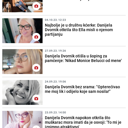
04.10.23. 12:23
Najbolje je u društvu kćerke: Danijela
Dvornik otkrila što Ella misli o njenom
partijanju
27.09.23. 19:26
Danijela Dvornik otišla u šoping za
pamćenje: 'Nikad Monice Belucci od mene'
24.09.23. 19:06
Danijela Dvornik bez srama: "Opterećivao
me moj lik i odijelo koje sam nosila!"
23.09.23. 14:00
Danijela Dvornik napokon otkrila što
muškarac mora imati da je osvoji: 'To mi je
iznimno atraktivno'