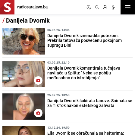
Otvor
/
Danijela Dvornik
06.06.26. 14:35
Danijela Dvornik iznenadila potezom:
Prekrila tetovažu posvećenu pokojnom
suprugu Dini
03.05.25. 22:10
Danijela Dvornik komentirala tučnjavu
navijača u Splitu: "Neka se pobiju
međusobno do istrebljenja"
25.02.25. 18:53
Danijela Dvornik šokirala fanove: Snimala se
za TikTok nakon estetskog zahvata
13.12.24. 19:50
Ella Dvornik se obračunala sa hejterima: