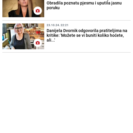
Obradila poznatu pjesmu i uputila jasnu
poruku
23.10.24. 22:21
Danijela Dvornik odgovorila pratiteljima na
kritike: 'Možete se vi buniti koliko hoćete,
ali...'