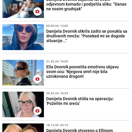
odjevnom komadu i podijelila sliku: "Danas
ne nosim grudnjak"
05.05.24. 13:03
Danijela Dvornik otkrila zašto se povukla sa
društvenih mreža: "Ponekad mi se dogode
situacije..."
21.03.24. 10:05
Ella Dvornik posvetila emotivnu objavu
svom ocu: 'Njegova smrt nije bila
uzrokovana drogom'
20.03.24. 10:29
Danijela Dvornik otišla na operaciju:
'Poželite mi sreću'
18.12.23. 23:15
Danijela Dvornik otvoreno o Ellinom