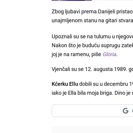
Zbog ljubavi prema Danijeli prista
unajmljenom stanu na gitari stvar
Upoznali su se na tulumu u njegov
Nakon što je buduću suprugu zatekao
joj je na ramenu, piše
Gloria
.
Vjenčali su se 12. augusta 1989. 
Kćerku Ellu
dobili su u decembru 1
iako je Ella bila moja briga. Dino je u