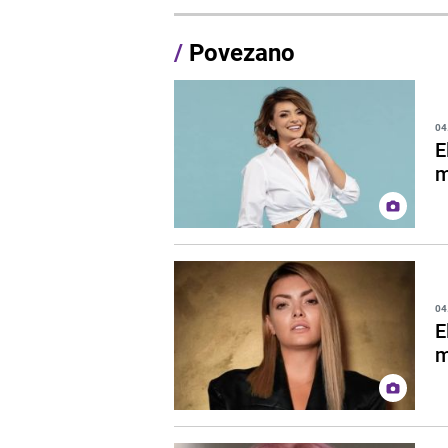
/
Povezano
04
E
m
04
E
m