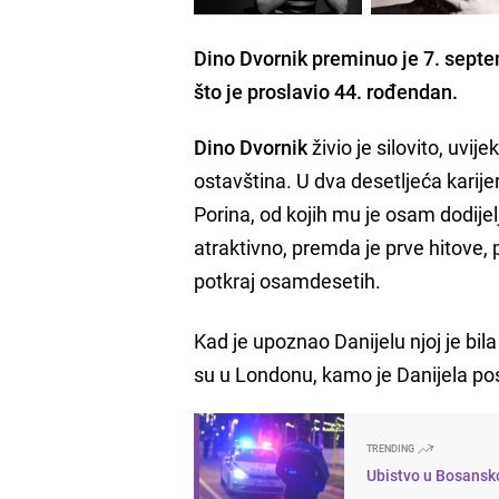
Dino Dvornik preminuo je 7. sep
što je proslavio 44. rođendan.
Dino Dvornik
živio je silovito, uvi
ostavština. U dva desetljeća karije
Porina, od kojih mu je osam dodij
atraktivno, premda je prve hitove,
potkraj osamdesetih.
Kad je upoznao Danijelu njoj je bila
su u Londonu, kamo je Danijela posl
TRENDING
Ubistvo u Bosansko