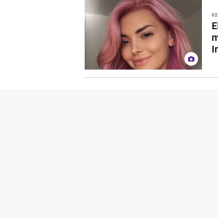
02
E
m
I