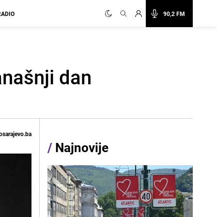
RADIO
90,2 FM
anašnji dan
osarajevo.ba
/
Najnovije