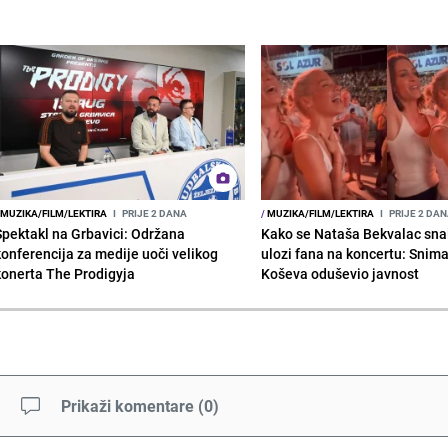
MUZIKA/FILM/LEKTIRA
I
PRIJE 2 DANA
/
MUZIKA/FILM/LEKTIRA
I
PRIJE 2 DA
Spektakl na Grbavici: Održana
Kako se Nataša Bekvalac sna
konferencija za medije uoči velikog
ulozi fana na koncertu: Snima
konerta The Prodigyja
Koševa oduševio javnost
Prikaži komentare
(
0
)