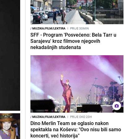
/
MUZIKA/FILM/LEKTIRA
I
PRIJE 30MIN
SFF - Program 'Posvećeno: Bela Tarr u
Sarajevu' kroz filmove njegovih
nekadašnjih studenata
/
MUZIKA/FILM/LEKTIRA
I
PRIJE OKO 20H
Dino Merlin Team se oglasio nakon
spektakla na Koševu: "Ovo nisu bili samo
koncerti, već historija"