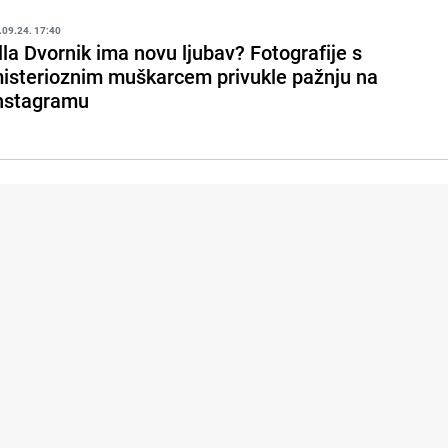
.09.24. 17:40
lla Dvornik ima novu ljubav? Fotografije s
isterioznim muškarcem privukle pažnju na
nstagramu