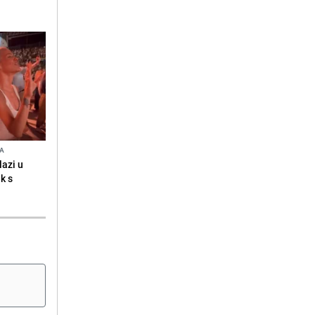
NA
lazi u
k s