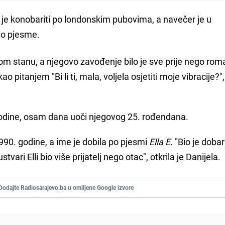
o je konobariti po londonskim pubovima, a navečer je u
ao pjesme.
om stanu, a njegovo zavođenje bilo je sve prije nego rom
 pitanjem "Bi li ti, mala, voljela osjetiti moje vibracije?
godine, osam dana uoči njegovog 25. rođendana.
990. godine, a ime je dobila po pjesmi
Ella E
. "Bio je dobar
stvari Elli bio više prijatelj nego otac", otkrila je Danijela.
Dodajte Radiosarajevo.ba u omiljene Google izvore