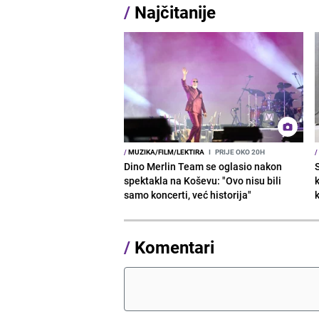
/
Najčitanije
/
MUZIKA/FILM/LEKTIRA
I
PRIJE OKO 20H
/
Dino Merlin Team se oglasio nakon
spektakla na Koševu: "Ovo nisu bili
samo koncerti, već historija"
/
Komentari