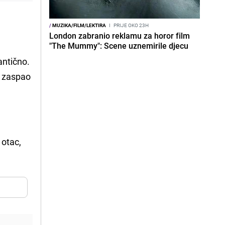
/
MUZIKA/FILM/LEKTIRA
I
PRIJE OKO 23H
London zabranio reklamu za horor film
"The Mummy": Scene uznemirile djecu
antično.
", zaspao
 otac,