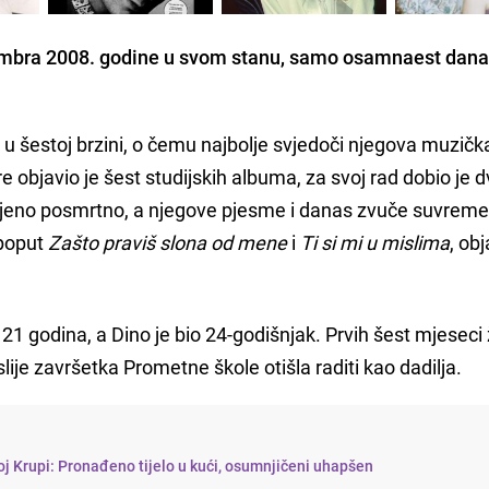
tembra 2008. godine u svom stanu, samo osamnaest dan
jek u šestoj brzini, o čemu najbolje svjedoči njegova muzičk
re objavio je šest studijskih albuma, za svoj rad dobio je 
eljeno posmrtno, a njegove pjesme i danas zvuče suvreme
 poput
Zašto praviš slona od mene
i
Ti si mi u mislima
, ob
 21 godina, a Dino je bio 24-godišnjak. Prvih šest mjeseci ž
ije završetka Prometne škole otišla raditi kao dadilja.
j Krupi: Pronađeno tijelo u kući, osumnjičeni uhapšen