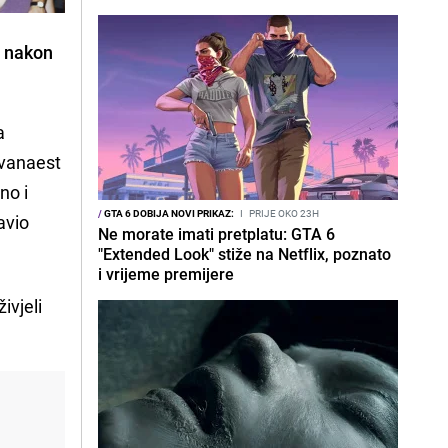
a nakon
a
dvanaest
no i
/
GTA 6 DOBIJA NOVI PRIKAZ:
I
PRIJE OKO 23H
javio
Ne morate imati pretplatu: GTA 6
"Extended Look" stiže na Netflix, poznato
i vrijeme premijere
ivjeli