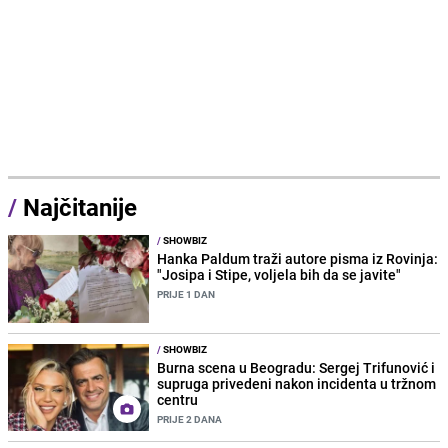
/
Najčitanije
/
SHOWBIZ
Hanka Paldum traži autore pisma iz Rovinja:
"Josipa i Stipe, voljela bih da se javite"
PRIJE 1 DAN
/
SHOWBIZ
Burna scena u Beogradu: Sergej Trifunović i
supruga privedeni nakon incidenta u tržnom
centru
PRIJE 2 DANA