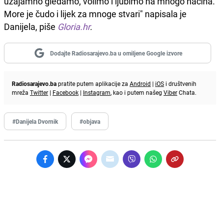
uzajamno gledamo, volimo i ljubimo na mnogo načina.
More je čudo i lijek za mnoge stvari" napisala je
Danijela, piše
Gloria.hr
.
Dodajte Radiosarajevo.ba u omiljene Google izvore
Radiosarajevo.ba
pratite putem aplikacije za
Android
|
iOS
i društvenih
mreža
Twitter
|
Facebook
|
Instagram
, kao i putem našeg
Viber
Chata.
#Danijela Dvornik
#objava