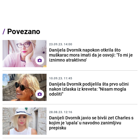
/
Povezano
23.09.23. 14:00
Danijela Dvornik napokon otkrila što
muškarac mora imati da je osvoji: 'To mi je
iznimno atraktivno'
10.09.23. 11:45
Danijela Dvornik podijelila šta prvo učini
nakon izlaska iz kreveta: ''Nisam mogla
odoliti"
28.08.23. 12:16
Danijeli Dvornik javio se bivši zet Charles s
kojim je 'upala' u navodno zanimljivu
prepisku