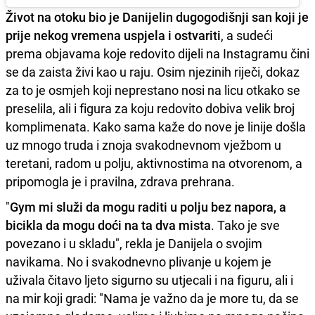
Život na otoku bio je Danijelin dugogodišnji san koji je
prije nekog vremena uspjela i ostvariti
, a sudeći
prema objavama koje redovito dijeli na Instagramu čini
se da zaista živi kao u raju. Osim njezinih riječi, dokaz
za to je osmjeh koji neprestano nosi na licu otkako se
preselila, ali i figura za koju redovito dobiva velik broj
komplimenata. Kako sama kaže do nove je linije došla
uz mnogo truda i znoja svakodnevnom vježbom u
teretani, radom u polju, aktivnostima na otvorenom, a
pripomogla je i pravilna, zdrava prehrana.
"
Gym mi služi da mogu raditi u polju bez napora, a
bicikla da mogu doći na ta dva mista
. Tako je sve
povezano i u skladu", rekla je Danijela o svojim
navikama. No i svakodnevno plivanje u kojem je
uživala čitavo ljeto sigurno su utjecali i na figuru, ali i
na mir koji gradi: "Nama je važno da je more tu, da se