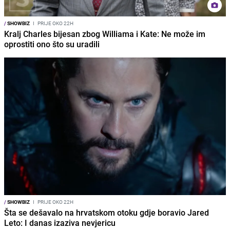
/
SHOWBIZ
I
PRIJE OKO 22H
Kralj Charles bijesan zbog Williama i Kate: Ne može im
oprostiti ono što su uradili
/
SHOWBIZ
I
PRIJE OKO 22H
Šta se dešavalo na hrvatskom otoku gdje boravio Jared
Leto: I danas izaziva nevjericu