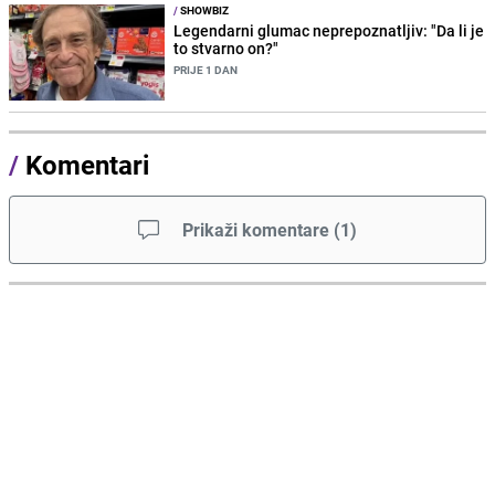
/
SHOWBIZ
Legendarni glumac neprepoznatljiv: "Da li je
to stvarno on?"
PRIJE 1 DAN
/
Komentari
Prikaži komentare
(
1
)