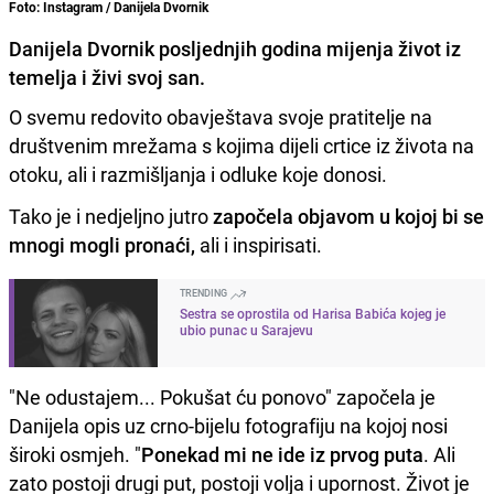
Foto: Instagram / Danijela Dvornik
Danijela Dvornik posljednjih godina mijenja život iz
temelja i živi svoj san.
O svemu redovito obavještava svoje pratitelje na
društvenim mrežama s kojima dijeli crtice iz života na
otoku, ali i razmišljanja i odluke koje donosi.
Tako je i nedjeljno jutro
započela objavom u kojoj bi se
mnogi mogli pronaći,
ali i inspirisati.
TRENDING
Sestra se oprostila od Harisa Babića kojeg je
ubio punac u Sarajevu
"Ne odustajem... Pokušat ću ponovo" započela je
Danijela opis uz crno-bijelu fotografiju na kojoj nosi
široki osmjeh. "
Ponekad mi ne ide iz prvog puta
. Ali
zato postoji drugi put, postoji volja i upornost. Život je