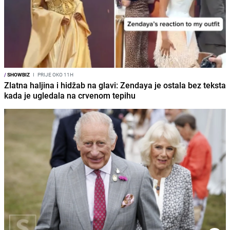
/
SHOWBIZ
I
PRIJE OKO 11H
Zlatna haljina i hidžab na glavi: Zendaya je ostala bez teksta
kada je ugledala na crvenom tepihu