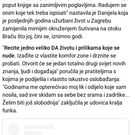
poput knjige sa zanimljivim poglavljima. Radujem se
onim koje tek treba ispisati" nastavila je Danijela koja
je posljednjih godina užurbani život u Zagrebu
zamijenila mirnijim okruženjem Sutivana na otoku
Braču što joj, čini se, iznimno godi.
"
Recite jedno veliko DA životu i prilikama koje se
nude
. Izađite iz vlastite komfor zone i drznite se
probati. Otvorit će se jedan totalno drugi svijet novih
znanja, ljudi i događaja" poručila je pratiteljima s
kojima je podijelila i vlastito iskustvo oslobađanja:
"Godinama me opterećivao moj lik i odijelo koje sam
nosila, sad sve skidam sa sebe bez srama i zadrške...
Želim biti još slobodnija" zaključila je udovica kralja
funka.