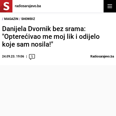
Otvor
/
MAGAZIN
/
SHOWBIZ
Danijela Dvornik bez srama:
"Opterećivao me moj lik i odijelo
koje sam nosila!"
24.09.23. 19:06
Radiosarajevo.ba
1