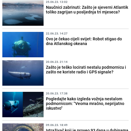
25.06.23. 13:02
Naučnici zabrinuti: Zašto je sjeverni Atlantik
toliko zagrijan u posljednja tri mjeseca?
22.06.23. 14:27
Ovo je čekao cijeli svijet: Robot stigao do
dna Atlanskog okeana
20.06.23. 21:14
Zašto je teško locirati nestalu podmornicu i
zašto ne koriste radio i GPS signale?
20.06.23. 17:38
Pogledajte kako izgleda vožnja nestalom
podmornicom: "Veoma mračno, neprijatno
iskustvo"
09.06.23. 18:49
Istraživač koji je proveo 93 dana u dubinama