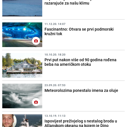
razarajuće za našu klimu
11.12.20. 14:07
Fascinantno: Otvara se prvi podmorski
kružni tok
10.10.20. 18:20
Prvi put nakon više od 90 godina rođena
beba na američkom otoku
23.09.20. 07:53
Meteorolozima ponestalo imena za oluje
13.10.19. 11:13
Ispovijest preživjelog s nestalog broda u
Atlanskom okeanu na kojem je Dino