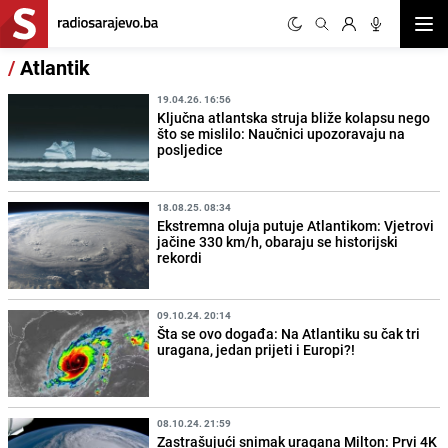
Otvor
/
Atlantik
19.04.26. 16:56
Ključna atlantska struja bliže kolapsu nego
što se mislilo: Naučnici upozoravaju na
posljedice
18.08.25. 08:34
Ekstremna oluja putuje Atlantikom: Vjetrovi
jačine 330 km/h, obaraju se historijski
rekordi
09.10.24. 20:14
Šta se ovo događa: Na Atlantiku su čak tri
uragana, jedan prijeti i Europi?!
08.10.24. 21:59
Zastrašujući snimak uragana Milton: Prvi 4K