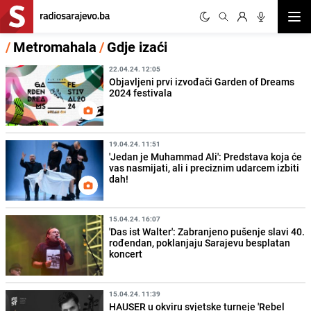
Otvor
/
Metromahala
/
Gdje izaći
22.04.24. 12:05
Objavljeni prvi izvođači Garden of Dreams
2024 festivala
19.04.24. 11:51
'Jedan je Muhammad Ali': Predstava koja će
vas nasmijati, ali i preciznim udarcem izbiti
dah!
15.04.24. 16:07
'Das ist Walter': Zabranjeno pušenje slavi 40.
rođendan, poklanjaju Sarajevu besplatan
koncert
15.04.24. 11:39
HAUSER u okviru svjetske turneje 'Rebel