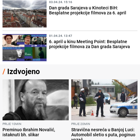
03.04.24. 15:16
Dan grada Sarajeva u Kinoteci BiH:
Besplatne projekcije filmova za 6. april
01.04.24. 13:47
6. april u kinu Meeting Point: Besplatne
projekcije filmova za Dan grada Sarajeva
/
Izdvojeno
PRIJE 10MIN
PRIJE 20MIN
Preminuo Ibrahim Novalić,
Stravična nesreća u Banjoj Luci:
istaknuti bh. slikar
Automobil sletio s puta, poginuo
vozač