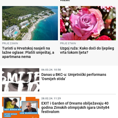
PRIJE 23MIN
PRIJE 37MIN
Turisti u Hrvatskoj nasjeli na
Uzgoj ruža: Kako doći do ljepšeg
lažne oglase: Platili smještaj, a
vrta tokom ljeta?
apartmana nema
06.03.24. 10:58
Danas u BKC-u: Umjetnički performans
'Osmijeh stida'
28.02.24. 11:29
EXIT i Garden of Dreams obilježavaju 40
godina Zimskih olimpijskih igara Unity84
festivalom