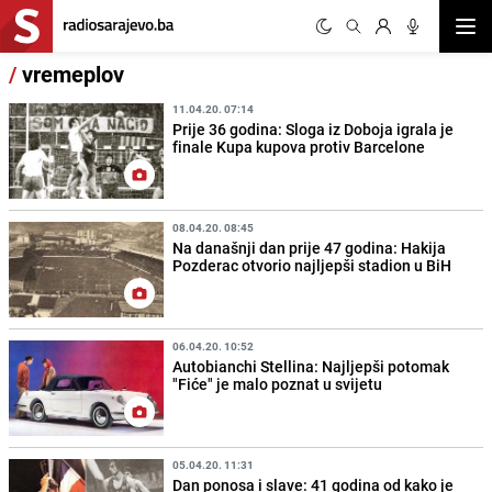
Otvor
/
vremeplov
11.04.20. 07:14
Prije 36 godina: Sloga iz Doboja igrala je
finale Kupa kupova protiv Barcelone
08.04.20. 08:45
Na današnji dan prije 47 godina: Hakija
Pozderac otvorio najljepši stadion u BiH
06.04.20. 10:52
Autobianchi Stellina: Najljepši potomak
"Fiće" je malo poznat u svijetu
05.04.20. 11:31
Dan ponosa i slave: 41 godina od kako je