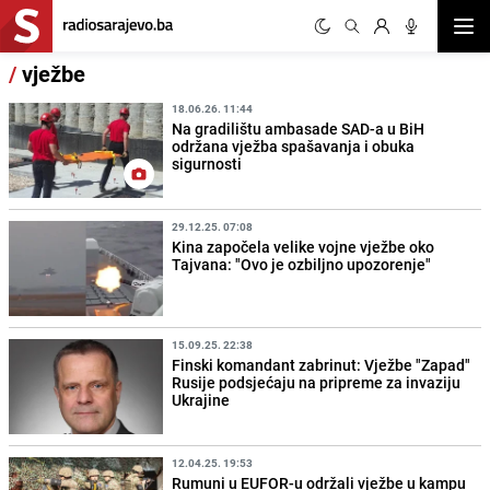
Otvor
/
vježbe
18.06.26. 11:44
Na gradilištu ambasade SAD-a u BiH
održana vježba spašavanja i obuka
sigurnosti
29.12.25. 07:08
Kina započela velike vojne vježbe oko
Tajvana: "Ovo je ozbiljno upozorenje"
15.09.25. 22:38
Finski komandant zabrinut: Vježbe "Zapad"
Rusije podsjećaju na pripreme za invaziju
Ukrajine
12.04.25. 19:53
Rumuni u EUFOR-u održali vježbe u kampu