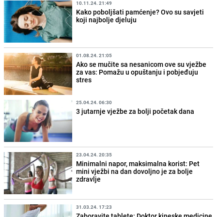
10.11.24. 21:49
Kako poboljšati pamćenje? Ovo su savjeti
koji najbolje djeluju
01.08.24. 21:05
Ako se mučite sa nesanicom ove su vježbe
za vas: Pomažu u opuštanju i pobjeđuju
stres
25.04.24. 06:30
3 jutarnje vježbe za bolji početak dana
23.04.24. 20:35
Minimalni napor, maksimalna korist: Pet
mini vježbi na dan dovoljno je za bolje
zdravlje
31.03.24. 17:23
Zaboravite tablete: Doktor kineske medicine