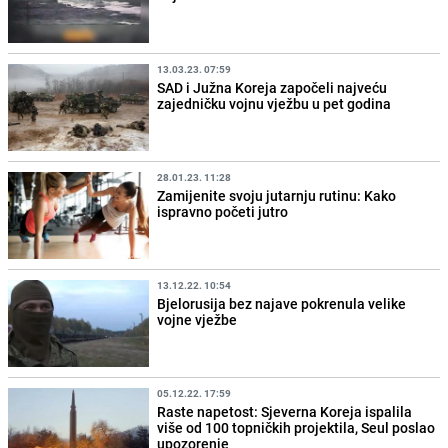
13.03.23. 07:59
SAD i Južna Koreja započeli najveću
zajedničku vojnu vježbu u pet godina
28.01.23. 11:28
Zamijenite svoju jutarnju rutinu: Kako
ispravno početi jutro
13.12.22. 10:54
Bjelorusija bez najave pokrenula velike
vojne vježbe
05.12.22. 17:59
Raste napetost: Sjeverna Koreja ispalila
više od 100 topničkih projektila, Seul poslao
upozorenje