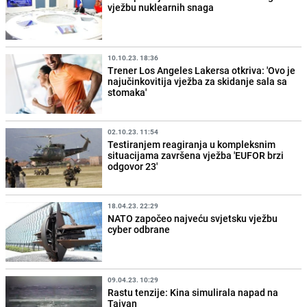
vježbu nuklearnih snaga
10.10.23. 18:36
Trener Los Angeles Lakersa otkriva: 'Ovo je
najučinkovitija vježba za skidanje sala sa
stomaka'
02.10.23. 11:54
Testiranjem reagiranja u kompleksnim
situacijama završena vježba 'EUFOR brzi
odgovor 23'
18.04.23. 22:29
NATO započeo najveću svjetsku vježbu
cyber odbrane
09.04.23. 10:29
Rastu tenzije: Kina simulirala napad na
Tajvan