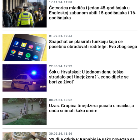
17.11.24. 11:08
Četvorica mladića i jedan 45-godišnjak u
Engleskoj zabunom ubili 15-godišnjaka i 16-
godišnjaka
01.07.24. 19:33
Snapchat će plasirati funkciju koja će
posebno obradovati roditelje: Evo zbog čega
22.06.24. 12:22
Šok u Hrvatskoj: U jednom danu teško
stradalo pet tinejdžera? 'Jedno dijete se
bori za život'
08.06.24. 13:02
Užas: Grupica tinejdžera pucala u mačku, a
onda snimali kako umire
30.05.24. 13:56
Studija otkriva: Kanabis je usko povezan sa