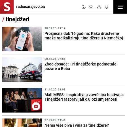
Otvor
/
tinejdžeri
18.01.26. 21:14
Prosječna dob 16 godina: Kako društvene
mreže radikaliziraju tinejdžere u Njemačkoj
08.12.25. 07:56
Zbog dosade: Tri tinejdžerke podmetale
požare u Beču
11.10.25. 21:08
Mali MESS | Inspirativna završnica festivala:
Tinejdžeri raspravljali o ulozi umjetnosti
27.09.25. 11:44
Nema više piva i vina za tinejdžere?