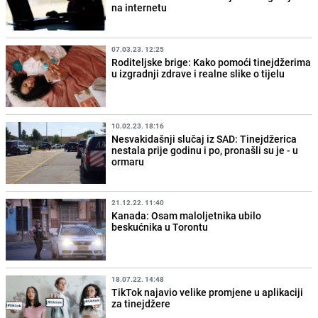
na internetu
07.03.23. 12:25
Roditeljske brige: Kako pomoći tinejdžerima
u izgradnji zdrave i realne slike o tijelu
10.02.23. 18:16
Nesvakidašnji slučaj iz SAD: Tinejdžerica
nestala prije godinu i po, pronašli su je - u
ormaru
21.12.22. 11:40
Kanada: Osam maloljetnika ubilo
beskućnika u Torontu
18.07.22. 14:48
TikTok najavio velike promjene u aplikaciji
za tinejdžere