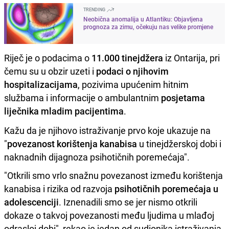
TRENDING
Neobična anomalija u Atlantiku: Objavljena
prognoza za zimu, očekuju nas velike promjene
Riječ je o podacima o
11.000 tinejdžera
iz Ontarija, pri
čemu su u obzir uzeti i
podaci o njihovim
hospitalizacijama
, pozivima upućenim hitnim
službama i informacije o ambulantnim
posjetama
liječnika mladim pacijentima
.
Kažu da je njihovo istraživanje prvo koje ukazuje na
"
povezanost korištenja kanabisa
u tinejdžerskoj dobi i
naknadnih dijagnoza psihotičnih poremećaja".
"Otkrili smo vrlo snažnu povezanost između korištenja
kanabisa i rizika od razvoja
psihotičnih poremećaja u
adolescenciji
. Iznenadili smo se jer nismo otkrili
dokaze o takvoj povezanosti među ljudima u mlađoj
odrasloj dobi", rekao je jedan od sudionika istraživanja