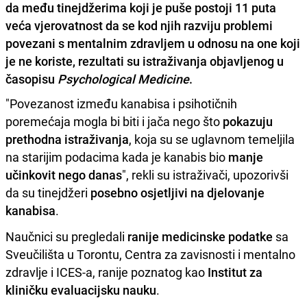
da među tinejdžerima koji je puše postoji 11 puta
veća vjerovatnost da se kod njih razviju problemi
povezani s mentalnim zdravljem u odnosu na one koji
je ne koriste, rezultati su istraživanja objavljenog u
časopisu
Psychological Medicine
.
"Povezanost između kanabisa i psihotičnih
poremećaja mogla bi biti i jača nego što
pokazuju
prethodna istraživanja
, koja su se uglavnom temeljila
na starijim podacima kada je kanabis bio
manje
učinkovit nego danas
", rekli su istraživači, upozorivši
da su tinejdžeri
posebno osjetljivi na djelovanje
kanabisa
.
Naučnici su pregledali
ranije medicinske podatke
sa
Sveučilišta u Torontu, Centra za zavisnosti i mentalno
zdravlje i ICES-a, ranije poznatog kao
Institut za
kliničku evaluacijsku nauku
.