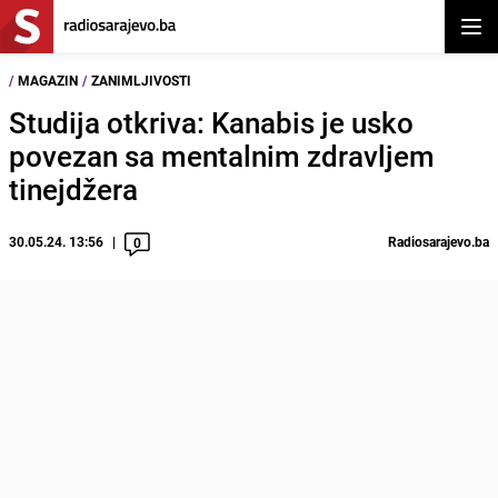
Otvor
/
MAGAZIN
/
ZANIMLJIVOSTI
Studija otkriva: Kanabis je usko
povezan sa mentalnim zdravljem
tinejdžera
30.05.24. 13:56
Radiosarajevo.ba
0