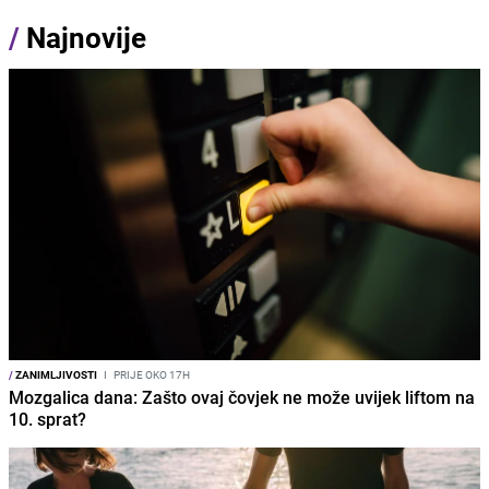
/
Najnovije
/
ZANIMLJIVOSTI
I
PRIJE OKO 17H
Mozgalica dana: Zašto ovaj čovjek ne može uvijek liftom na
10. sprat?