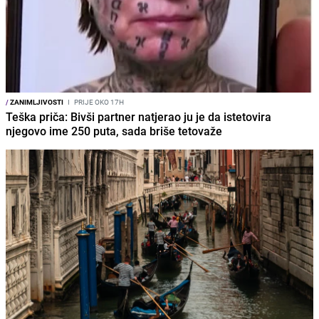
/
ZANIMLJIVOSTI
I
PRIJE OKO 17H
Teška priča: Bivši partner natjerao ju je da istetovira
njegovo ime 250 puta, sada briše tetovaže