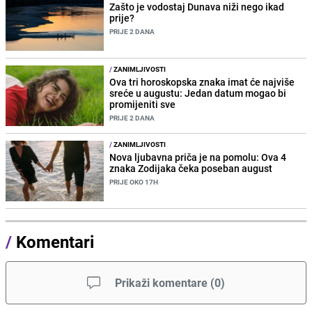
Zašto je vodostaj Dunava niži nego ikad
prije?
PRIJE 2 DANA
/
ZANIMLJIVOSTI
Ova tri horoskopska znaka imat će najviše
sreće u augustu: Jedan datum mogao bi
promijeniti sve
PRIJE 2 DANA
/
ZANIMLJIVOSTI
Nova ljubavna priča je na pomolu: Ova 4
znaka Zodijaka čeka poseban august
PRIJE OKO 17H
/
Komentari
Prikaži komentare
(
0
)