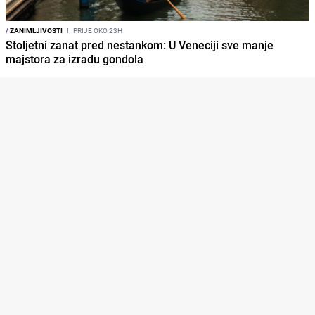
/
ZANIMLJIVOSTI
I
PRIJE OKO 23H
Stoljetni zanat pred nestankom: U Veneciji sve manje
majstora za izradu gondola