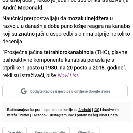
André McDonald
.
Naučnici pretpostavljaju da
mozak tinejdžera
u
razvoju u današnje doba puno lošije reagira na kanabis
koji su
znatno jači
u usporedbi s onima otprije nekoliko
decenija.
"Prosječna jačina
tetrahidrokanabinola
(THC), glavne
psihoaktivne komponente kanabisa porasla je s
otprilike
1 posto u 1980. na 20 posto u 2018. godine
",
rekli su istraživači, piše
Novi List
.
Dodajte Radiosarajevo.ba u omiljene Google izvore
Radiosarajevo.ba
pratite putem aplikacije za
Android
|
iOS
i društvenih
mreža
Twitter
|
Facebook
|
Instagram
, kao i putem našeg
Viber
Chata.
#kanabis
#mentalno zdravlje
#tinejdžeri