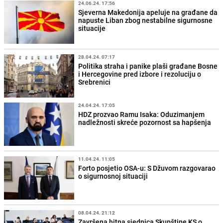
24.06.24. 17:56
Sjeverna Makedonija apeluje na građane da
napuste Liban zbog nestabilne sigurnosne
situacije
28.04.24. 07:17
Politika straha i panike plaši građane Bosne
i Hercegovine pred izbore i rezoluciju o
Srebrenici
24.04.24. 17:05
HDZ prozvao Ramu Isaka: Oduzimanjem
nadležnosti skreće pozornost sa hapšenja
11.04.24. 11:05
Forto posjetio OSA-u: S Džuvom razgovarao
o sigurnosnoj situaciji
08.04.24. 21:12
Završena hitna sjednica Skupštine KS o