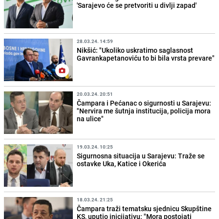
'Sarajevo će se pretvoriti u divlji zapad'
28.03.24. 14:59
Nikšić: "Ukoliko uskratimo saglasnost
Gavrankapetanoviću to bi bila vrsta prevare"
20.03.24. 20:51
Čampara i Pećanac o sigurnosti u Sarajevu:
"Nervira me šutnja institucija, policija mora
na ulice"
19.03.24. 10:25
Sigurnosna situacija u Sarajevu: Traže se
ostavke Uka, Katice i Okerića
18.03.24. 21:25
Čampara traži tematsku sjednicu Skupštine
KS, uputio inicijativu: "Mora postojati