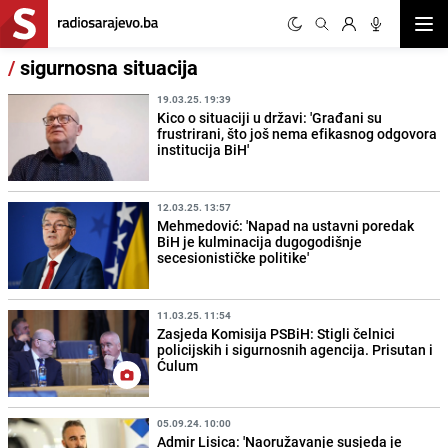
Otvor
/
sigurnosna situacija
19.03.25. 19:39
Kico o situaciji u državi: 'Građani su
frustrirani, što još nema efikasnog odgovora
institucija BiH'
12.03.25. 13:57
Mehmedović: 'Napad na ustavni poredak
BiH je kulminacija dugogodišnje
secesionističke politike'
11.03.25. 11:54
Zasjeda Komisija PSBiH: Stigli čelnici
policijskih i sigurnosnih agencija. Prisutan i
Ćulum
05.09.24. 10:00
Admir Lisica: 'Naoružavanje susjeda je