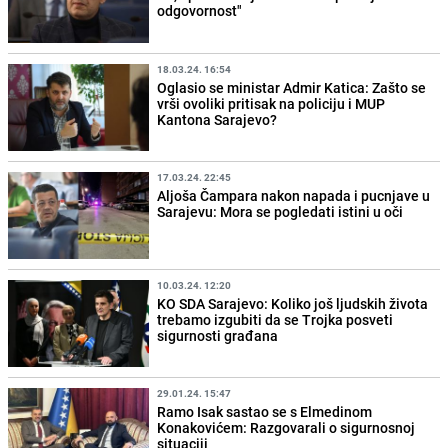
odgovornost"
18.03.24. 16:54
Oglasio se ministar Admir Katica: Zašto se
vrši ovoliki pritisak na policiju i MUP
Kantona Sarajevo?
17.03.24. 22:45
Aljoša Čampara nakon napada i pucnjave u
Sarajevu: Mora se pogledati istini u oči
10.03.24. 12:20
KO SDA Sarajevo: Koliko još ljudskih života
trebamo izgubiti da se Trojka posveti
sigurnosti građana
29.01.24. 15:47
Ramo Isak sastao se s Elmedinom
Konakovićem: Razgovarali o sigurnosnoj
situaciji