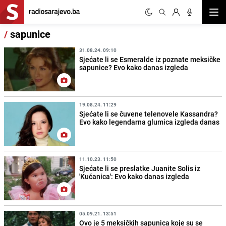
Otvor
/
sapunice
31.08.24. 09:10
Sjećate li se Esmeralde iz poznate meksičke
sapunice? Evo kako danas izgleda
19.08.24. 11:29
Sjećate li se čuvene telenovele Kassandra?
Evo kako legendarna glumica izgleda danas
11.10.23. 11:50
Sjećate li se preslatke Juanite Solis iz
'Kućanica': Evo kako danas izgleda
05.09.21. 13:51
Ovo je 5 meksičkih sapunica koje su se