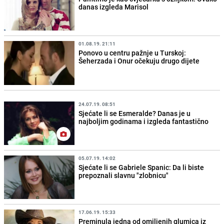
danas izgleda Marisol
01.08.19. 21:11
Ponovo u centru pažnje u Turskoj:
Šeherzada i Onur očekuju drugo dijete
24.07.19. 08:51
Sjećate li se Esmeralde? Danas je u
najboljim godinama i izgleda fantastično
05.07.19. 14:02
Sjećate li se Gabriele Spanic: Da li biste
prepoznali slavnu "zlobnicu"
17.06.19. 15:33
Preminula jedna od omiljenih glumica iz