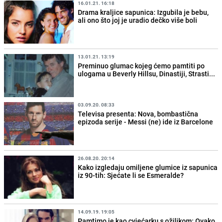
16.01.21. 16:18
Drama kraljice sapunica: Izgubila je bebu,
ali ono što joj je uradio dečko više boli
13.01.21. 13:19
Preminuo glumac kojeg ćemo pamtiti po
ulogama u Beverly Hillsu, Dinastiji, Strasti...
03.09.20. 08:33
Televisa presenta: Nova, bombastična
epizoda serije - Messi (ne) ide iz Barcelone
26.08.20. 20:14
Kako izgledaju omiljene glumice iz sapunica
iz 90-tih: Sjećate li se Esmeralde?
14.09.19. 19:05
Pamtimo je kao cvjećarku s ožiljkom: Ovako