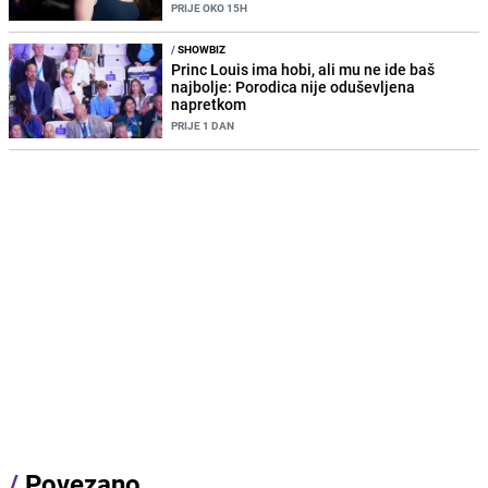
PRIJE OKO 15H
/
SHOWBIZ
Princ Louis ima hobi, ali mu ne ide baš
najbolje: Porodica nije oduševljena
napretkom
PRIJE 1 DAN
/
Povezano