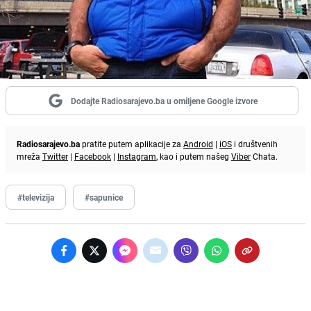
Dodajte Radiosarajevo.ba u omiljene Google izvore
Radiosarajevo.ba
pratite putem aplikacije za
Android
|
iOS
i društvenih
mreža
Twitter
|
Facebook
|
Instagram
, kao i putem našeg
Viber
Chata.
#televizija
#sapunice