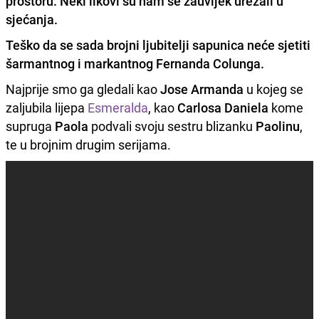
prostoru. Neki likovi su nam se zauvijek urezali u
sjećanja.
Teško da se sada brojni ljubitelji sapunica neće sjetiti
šarmantnog i markantnog
Fernanda Colunga
.
Najprije smo ga gledali kao
Jose Armanda
u kojeg se
zaljubila lijepa
Esmeralda
, kao
Carlosa Daniela
kome
supruga
Paola
podvali svoju sestru blizanku
Paolinu
,
te u brojnim drugim serijama.