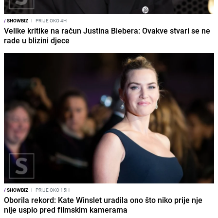
/
SHOWBIZ
I
PRIJE OKO 4H
Velike kritike na račun Justina Biebera: Ovakve stvari se ne
rade u blizini djece
/
SHOWBIZ
I
PRIJE OKO 15H
Oborila rekord: Kate Winslet uradila ono što niko prije nje
nije uspio pred filmskim kamerama