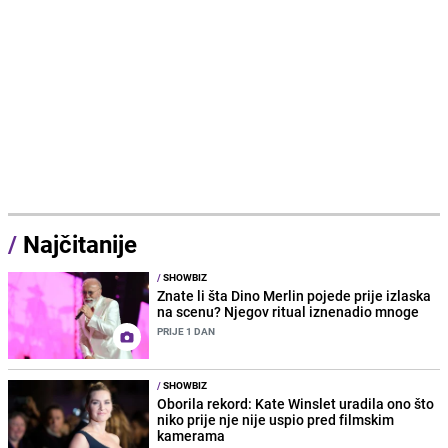
/
Najčitanije
/
SHOWBIZ
Znate li šta Dino Merlin pojede prije izlaska
na scenu? Njegov ritual iznenadio mnoge
PRIJE 1 DAN
/
SHOWBIZ
Oborila rekord: Kate Winslet uradila ono što
niko prije nje nije uspio pred filmskim
kamerama