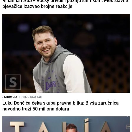
Rihanna i A$AP Rocky privukli pažnju snimkom: Ples slavne
pjevačice izazvao brojne reakcije
/
SHOWBIZ
I
PRIJE OKO 14H
Luku Dončića čeka skupa pravna bitka: Bivša zaručnica
navodno traži 50 miliona dolara