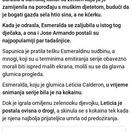
zamijenila na porođaju s muškim djetetom, budući da
je bogati gazda sela htio sina, a ne kćerku.
Kada je odrasla, Esmeralda se zaljubila u istog tog
dječaka, a
ona i Jose Armando postali su
najpopularniji par tadašnjice.
Sapunica je pratila tešku Esmeraldinu sudbinu, a
mnogi, koji su u terminima emitiranja serije obavezno
morali biti ispred malih ekrana, molili su se da glavna
glumica progleda.
Esmeralda, koju je glumica Leticia Calderon,
u vrijeme
snimanja serije bila je na kokainu.
Dok je igrala omiljenu zelenooku djevojku,
Leticia je
postala ovisna o drogi
, a skinula se s kokaina tek kada
je njena najbolja prijateljica umrla od predoziranja.