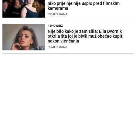
niko prije nje nije uspio pred filmskim
kamerama
PRIJE 2 DANA
/
SHOWBIZ
Nije bilo kako je zamislila: Ella Dvornik
otkrila šta joj je bivši muž obećao kupiti
nakon vjenčanja
PRIJE 2 DANA