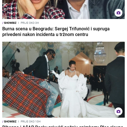
/
SHOWBIZ
I
PRIJE OKO 3H
Burna scena u Beogradu: Sergej Trifunović i supruga
privedeni nakon incidenta u tržnom centru
/
SHOWBIZ
I
PRIJE OKO 10H