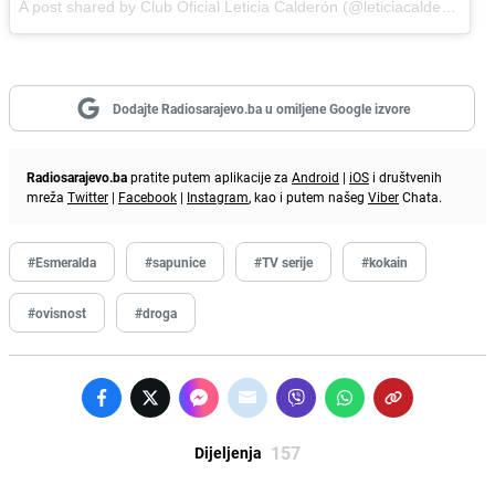
A post shared by Club Oficial Leticia Calderón (@leticiacalderonpage)
Dodajte Radiosarajevo.ba u omiljene Google izvore
Radiosarajevo.ba
pratite putem aplikacije za
Android
|
iOS
i društvenih
mreža
Twitter
|
Facebook
|
Instagram
, kao i putem našeg
Viber
Chata.
#Esmeralda
#sapunice
#TV serije
#kokain
#ovisnost
#droga
157
Dijeljenja