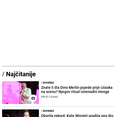
/
Najčitanije
/
SHOWBIZ
Znate li šta Dino Merlin pojede prije izlaska
na scenu? Njegov ritual iznenadio mnoge
PRIJE 2 DANA
/
SHOWBIZ
Oborila rekord: Kate Winslet uradila ono što