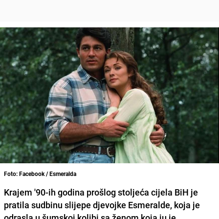
Foto: Facebook / Esmeralda
Krajem '90-ih godina prošlog stoljeća cijela BiH je
pratila sudbinu slijepe djevojke Esmeralde, koja je
odrasla u šumskoj kolibi sa ženom koja ju je