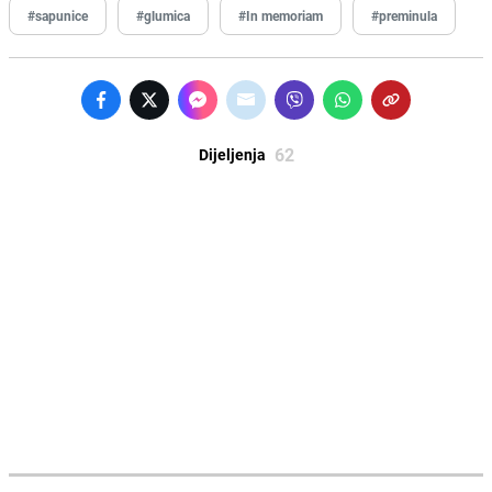
#sapunice
#glumica
#In memoriam
#preminula
62
Dijeljenja