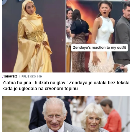
/
SHOWBIZ
I
PRIJE OKO 14H
Zlatna haljina i hidžab na glavi: Zendaya je ostala bez teksta
kada je ugledala na crvenom tepihu