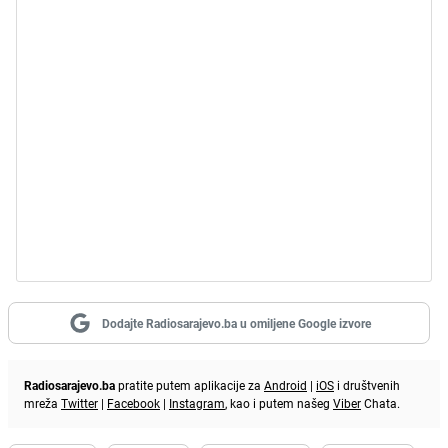
Dodajte Radiosarajevo.ba u omiljene Google izvore
Radiosarajevo.ba
pratite putem aplikacije za
Android
|
iOS
i društvenih
mreža
Twitter
|
Facebook
|
Instagram
, kao i putem našeg
Viber
Chata.