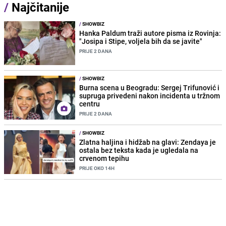
/
Najčitanije
/
SHOWBIZ
Hanka Paldum traži autore pisma iz Rovinja:
"Josipa i Stipe, voljela bih da se javite"
PRIJE 2 DANA
/
SHOWBIZ
Burna scena u Beogradu: Sergej Trifunović i
supruga privedeni nakon incidenta u tržnom
centru
PRIJE 2 DANA
/
SHOWBIZ
Zlatna haljina i hidžab na glavi: Zendaya je
ostala bez teksta kada je ugledala na
crvenom tepihu
PRIJE OKO 14H