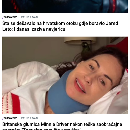
/
SHOWBIZ
I
PRIJE 1 DAN
Šta se dešavalo na hrvatskom otoku gdje boravio Jared
Leto: I danas izaziva nevjericu
/
SHOWBIZ
I
PRIJE 1 DAN
Britanska glumica Minnie Driver nakon teške saobraćajne
nesreće: "Zahvalna sam što sam živa"