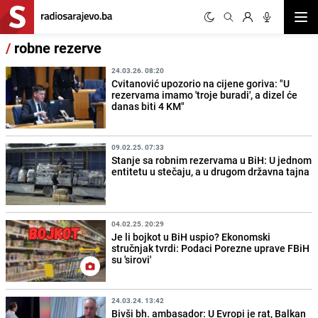
Otvor
/
robne rezerve
24.03.26. 08:20
Cvitanović upozorio na cijene goriva: "U
rezervama imamo 'troje buradi', a dizel će
danas biti 4 KM"
09.02.25. 07:33
Stanje sa robnim rezervama u BiH: U jednom
entitetu u stečaju, a u drugom državna tajna
04.02.25. 20:29
Je li bojkot u BiH uspio? Ekonomski
stručnjak tvrdi: Podaci Porezne uprave FBiH
su 'sirovi'
24.03.24. 13:42
Bivši bh. ambasador: U Evropi je rat, Balkan