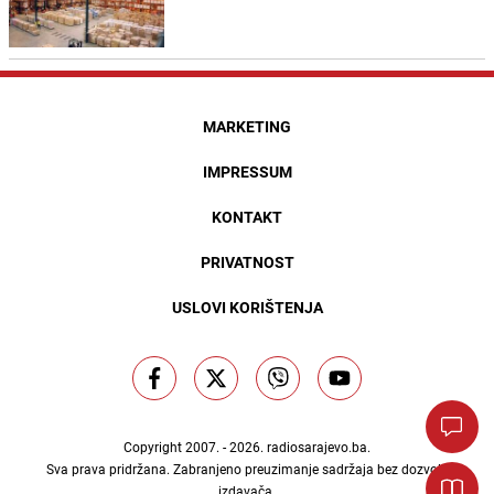
MARKETING
IMPRESSUM
KONTAKT
PRIVATNOST
USLOVI KORIŠTENJA
Copyright 2007. - 2026.
radiosarajevo.ba
.
Sva prava pridržana. Zabranjeno preuzimanje sadržaja bez dozvole
izdavača.