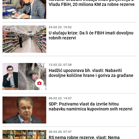
Vladu FBiH, 20 miliona KM za robne rezerve
24.02.22. 15:52
U slučaju krize: Da li će FBiH imati dovoljno
robnih rezervi
13.02.22. 07:38
Hadžić upozorava bh. vlasti: Nabaviti
dovoljne količine hrane i goriva za građane
06.02.22. 14:37
SDP: Pozivamo vlast da izvrše hitnu
nabavku namirnica kupovinom svih rezervi
20.03.20. 07:47
RS nema robne rezerve, vlast: Nema