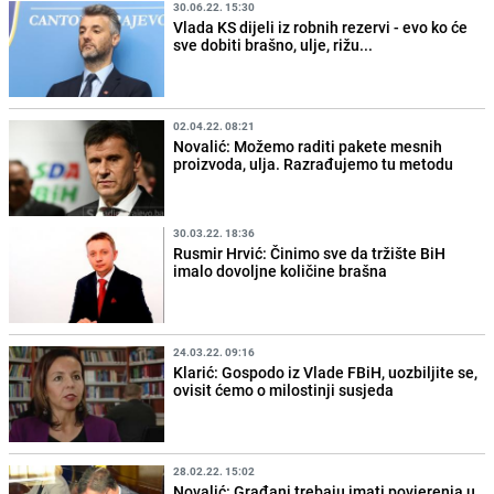
30.06.22. 15:30
Vlada KS dijeli iz robnih rezervi - evo ko će
sve dobiti brašno, ulje, rižu...
02.04.22. 08:21
Novalić: Možemo raditi pakete mesnih
proizvoda, ulja. Razrađujemo tu metodu
30.03.22. 18:36
Rusmir Hrvić: Činimo sve da tržište BiH
imalo dovoljne količine brašna
24.03.22. 09:16
Klarić: Gospodo iz Vlade FBiH, uozbiljite se,
ovisit ćemo o milostinji susjeda
28.02.22. 15:02
Novalić: Građani trebaju imati povjerenja u