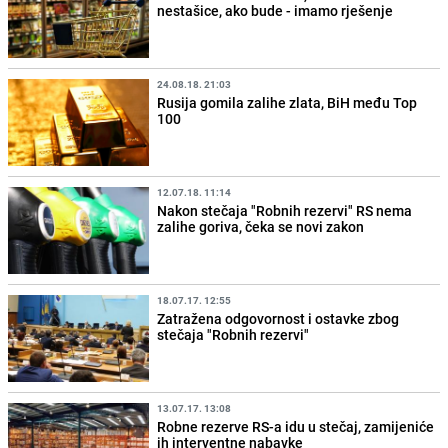
nestašice, ako bude - imamo rješenje
24.08.18. 21:03
Rusija gomila zalihe zlata, BiH među Top
100
12.07.18. 11:14
Nakon stečaja "Robnih rezervi" RS nema
zalihe goriva, čeka se novi zakon
18.07.17. 12:55
Zatražena odgovornost i ostavke zbog
stečaja "Robnih rezervi"
13.07.17. 13:08
Robne rezerve RS-a idu u stečaj, zamijeniće
ih interventne nabavke