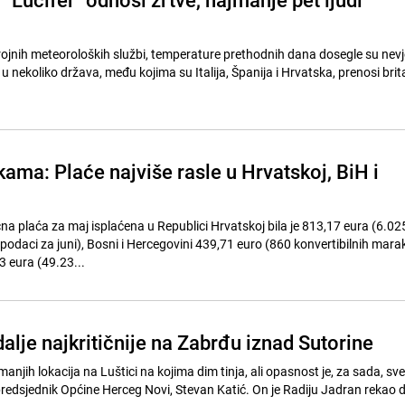
jnih meteoroloških službi, temperature prethodnih dana dosegle su nevj
u nekoliko država, među kojima su Italija, Španija i Hrvatska, prenosi brit
kama: Plaće najviše rasle u Hrvatskoj, BiH i
na plaća za maj isplaćena u Republici Hrvatskoj bila je 813,17 eura (6.02
podaci za juni), Bosni i Hercegovini 439,71 euro (860 konvertibilnih marak
63 eura (49.23...
dalje najkritičnije na Zabrđu iznad Sutorine
 manjih lokacija na Luštici na kojima dim tinja, ali opasnost je, za sada, s
redsjednik Općine Herceg Novi, Stevan Katić. On je Radiju Jadran rekao 