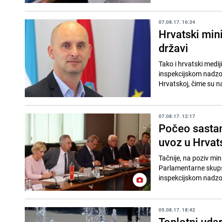
07.08.17. 16:34
Hrvatski mini
državi
Tako i hrvatski medij
inspekcijskom nadzor
Hrvatskoj, čime su n
07.08.17. 12:17
Počeo sastan
uvoz u Hrvat
Tačnije, na poziv mi
Parlamentarne skupš
inspekcijskom nadzoru
05.08.17. 18:42
Toplotni udar