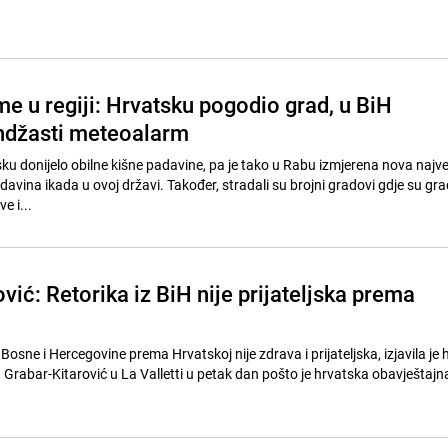
e u regiji: Hrvatsku pogodio grad, u BiH
ndžasti meteoalarm
sku donijelo obilne kišne padavine, pa je tako u Rabu izmjerena nova najv
avina ikada u ovoj državi. Također, stradali su brojni gradovi gdje su grad
e i...
vić: Retorika iz BiH nije prijateljska prema
z Bosne i Hercegovine prema Hrvatskoj nije zdrava i prijateljska, izjavila je
 Grabar-Kitarović u La Valletti u petak dan pošto je hrvatska obavještajn