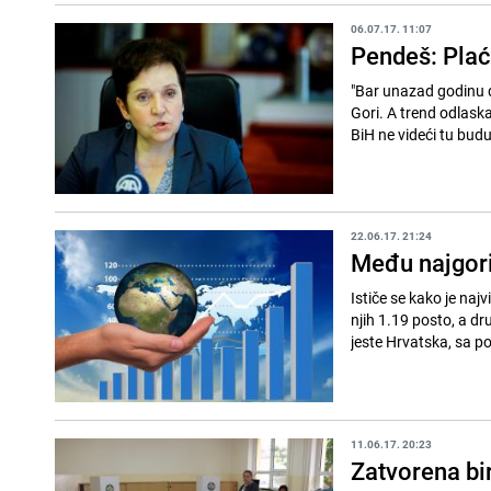
06.07.17. 11:07
Pendeš: Plać
"Bar unazad godinu da
Gori. A trend odlaska
BiH ne videći tu budu
22.06.17. 21:24
Među najgorim
Ističe se kako je naj
njih 1.19 posto, a d
jeste Hrvatska, sa p
11.06.17. 20:23
Zatvorena bi