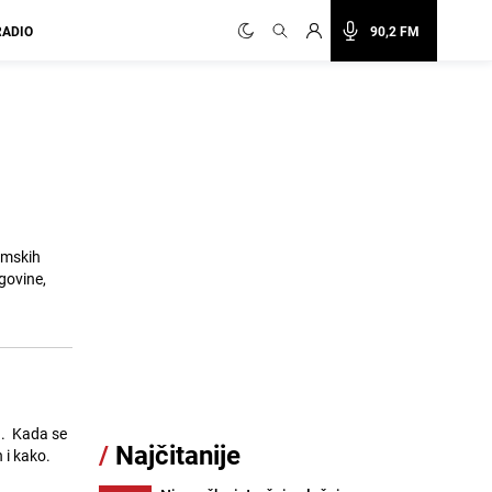
RADIO
90,2 FM
omskih
govine,
n. Kada se
/
Najčitanije
 i kako.