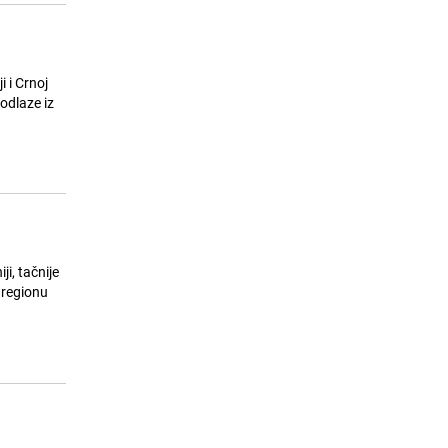
i i Crnoj
 odlaze iz
i, tačnije
 regionu