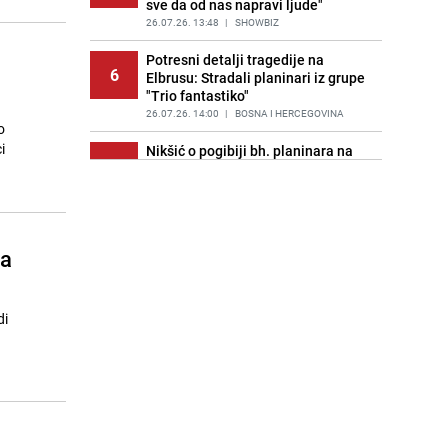
sve da od nas napravi ljude"
26.07.26. 13:48
|
SHOWBIZ
Potresni detalji tragedije na
6
Elbrusu: Stradali planinari iz grupe
"Trio fantastiko"
26.07.26. 14:00
|
BOSNA I HERCEGOVINA
o
i
Nikšić o pogibiji bh. planinara na
7
Elbrusu: "Naša obaveza je da
pružimo pomoć"
26.07.26. 14:06
|
BOSNA I HERCEGOVINA
Formula 1 | Malezija će biti
za
8
domaćin Velike nagrade Bahreina
26.07.26. 14:25
|
AUTO-MOTO SPORT
Skiper iz Austrije pao s jedrilice u
di
9
more kod Splita i nestao: Objavljen
snimak
26.07.26. 14:25
|
REGIJA
Planinarsko društvo Poštar se
10
oprostilo od pet planinara:
"Sjećanje na njih ostaje na svakom