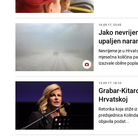
16.09.17. 23:05
Jako nevrijem
upaljen nara
Nevrijeme je u Hrvat
mjesečna količina pad
izazvale obilne poplav
15.09.17. 18:10
Grabar-Kitaro
Hrvatskoj
Retorika koja stiže i
predsjednica Kolinda
objavila podat...