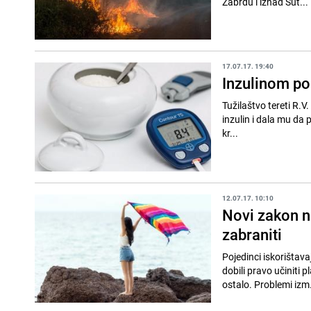
Zabrđu i iznad Sut...
17.07.17. 19:40
Inzulinom po
Tužilaštvo tereti R.V.
inzulin i dala mu da popije če
kr...
12.07.17. 10:10
Novi zakon n
zabraniti
Pojedinci iskorištav
dobili pravo učiniti 
ostalo. Problemi izm.