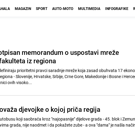
HALA
MAGAZIN
SPORT
AUTO-MOTO
MULTIMEDIA
INFOGRAFIKE
potpisan memorandum o uspostavi mreže
akulteta iz regiona
efiniraju prioritetni pravci saradnje mreže koja zasad obuhvata 17 ekon
regiona - Slovenije, Hrvatske, Srbije, Crne Gore, Makedonije i Bosne i Herce
nici ovih visoko...
važa djevojke o kojoj priča regija
utobusu koji saobraća kroz "najopasnije" dijelove grada - 45. blok i Zemu
ovima grada, nije naodmet i da pokažete zube - a ova "dama" je našla način