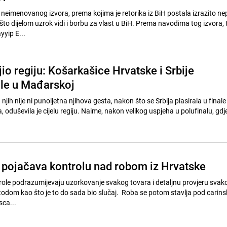
neimenovanog izvora, prema kojima je retorika iz BiH postala izrazito nep
to dijelom uzrok vidi i borbu za vlast u BiH. Prema navodima tog izvora, 
yyip E...
o regiju: Košarkašice Hrvatske i Srbije
ile u Mađarskoj
 njih nije ni punoljetna njihova gesta, nakon što se Srbija plasirala u final
oduševila je cijelu regiju. Naime, nakon velikog uspjeha u polufinalu, gdj
e pojačava kontrolu nad robom iz Hrvatske
ole podrazumijevaju uzorkovanje svakog tovara i detaljnu provjeru svak
odom kao što je to do sada bio slučaj. Roba se potom stavlja pod carins
sca...