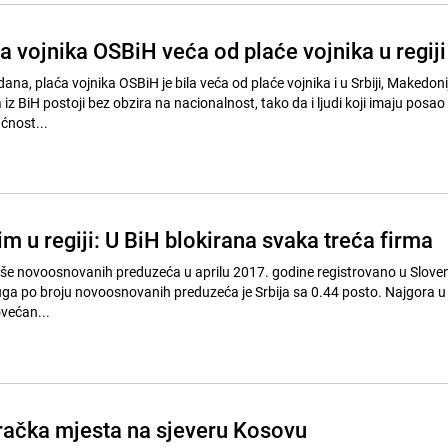
a vojnika OSBiH veća od plaće vojnika u regiji
na, plaća vojnika OSBiH je bila veća od plaće vojnika i u Srbiji, Makedonij
 iz BiH postoji bez obzira na nacionalnost, tako da i ljudi koji imaju posao
ćnost...
 u regiji: U BiH blokirana svaka treća firma
više novoosnovanih preduzeća u aprilu 2017. godine registrovano u Slovenij
ruga po broju novoosnovanih preduzeća je Srbija sa 0.44 posto. Najgora u
ovećan...
račka mjesta na sjeveru Kosovu