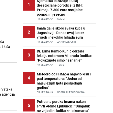
Njemačka istražuje slučaj
1
desetočlane porodice iz BiH:
Primaju 7.300 eura socijalne
pomoći mjesečno
PRIJE 2 DANA
|
SVIJET
Imala ga je skoro svaka kuća u
2
Jugoslaviji: Danas ovaj luster
vrijedi i nekoliko hiljada eura
eća
PRIJE 2 DANA
|
ZANIMLJIVOSTI
 i kiša
Dr. Erma Ramić-Kunić održala
3
lekciju notornom Miloradu Dodiku:
"Pokazujete silno neznanje"
PRIJE 2 DANA
|
TEME
Meteorolog FHMZ-a najavio kišu i
4
pad temperatura: "Jedno od
najsvježijih ljeta posljednjih
godina"
 hrvatska
PRIJE 2 DANA
|
BOSNA I HERCEGOVINA
a agencija
Potresna poruka imama nakon
5
smrti Aldine Ljubunčić: "Dunjaluk
ne vrijedi ni koliko krilo komarca"