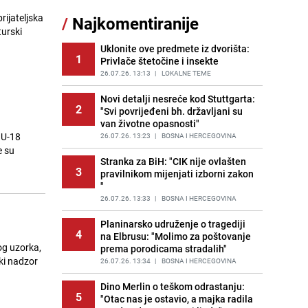
rijateljska
/
Najkomentiranije
Lažne novčanice preplavljuju
turski
11
tržište: Ove eure najčešće
pokušavaju podvaliti
Uklonite ove predmete iz dvorišta:
1
Privlače štetočine i insekte
PRIJE OKO 21H
|
SVIJET
26.07.26. 13:13
|
LOKALNE TEME
Recept za brze uštipke: Ne upijaju
12
ulje i gotovi su za 30 minuta
Novi detalji nesreće kod Stuttgarta:
2
"Svi povrijeđeni bh. državljani su
PRIJE 1 DAN
|
RECEPTI
van životne opasnosti"
e U-18
Imate tikvice i piletinu? Napravite
26.07.26. 13:23
|
BOSNA I HERCEGOVINA
13
ovaj brzi ručak iz jedne tave
e su
Stranka za BiH: "CIK nije ovlašten
PRIJE 1 DAN
|
RECEPTI
3
pravilnikom mijenjati izborni zakon
"
Jedan od najvećih gradova nije na
14
listi: Ovo su lokacije prvih Lidl
26.07.26. 13:33
|
BOSNA I HERCEGOVINA
prodavnica u BiH
Planinarsko udruženje o tragediji
PRIJE 1 DAN
|
BOSNA I HERCEGOVINA
4
na Elbrusu: "Molimo za poštovanje
og uzorka,
prema porodicama stradalih"
Užas u bh. susjedstvu, mladići
15
ki nadzor
bludničili nad maloljetnicom i sve
26.07.26. 13:34
|
BOSNA I HERCEGOVINA
snimali: "Stari te gleda u lajvu"
Dino Merlin o teškom odrastanju:
PRIJE 2 DANA
|
REGIJA
5
"Otac nas je ostavio, a majka radila