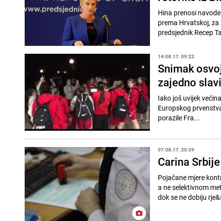
Hina prenosi navode 
prema Hrvatskoj, za š
predsjednik Recep Ta
14.08.17. 09:22
Snimak osvoji
zajedno slav
Iako još uvijek većina
Europskog prvenstva, 
porazile Fra...
07.08.17. 20:39
Carina Srbij
Pojačane mjere kontr
a ne selektivnom met
dok se ne dobiju rje&