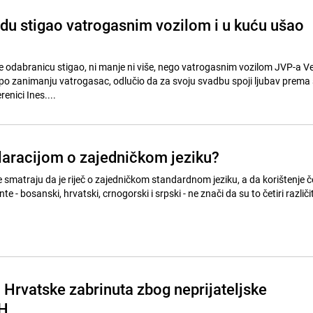
du stigao vatrogasnim vozilom i u kuću ušao
je odabranicu stigao, ni manje ni više, nego vatrogasnim vozilom JVP-a Ve
je po zanimanju vatrogasac, odlučio da za svoju svadbu spoji ljubav prem
renici Ines....
klaracijom o zajedničkom jeziku?
e smatraju da je riječ o zajedničkom standardnom jeziku, a da korištenje če
e - bosanski, hrvatski, crnogorski i srpski - ne znači da su to četiri različi
 Hrvatske zabrinuta zbog neprijateljske
iH