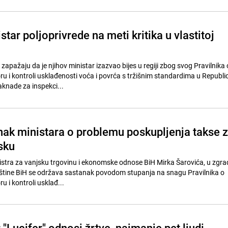
star poljoprivrede na meti kritika u vlastitoj
i zapažaju da je njihov ministar izazvao bijes u regiji zbog svog Pravilnika 
u i kontroli usklađenosti voća i povrća s tržišnim standardima u Republic
aknade za inspekci...
ak ministara o problemu poskupljenja takse 
sku
nistra za vanjsku trgovinu i ekonomske odnose BiH Mirka Šarovića, u zgra
tine BiH se održava sastanak povodom stupanja na snagu Pravilnika o
 i kontroli usklađ...
 "Lucifer" odnosi žrtve, najmanje pet ljudi