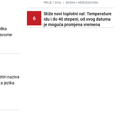
PRIJE 1 DAN
|
BOSNA I HERCEGOVINA
Stiže novi toplotni val: Temperature
6
idu i do 40 stepeni, od ovog datuma
je moguća promjena vremena
lika
PRIJE OKO 19H
|
BOSNA I HERCEGOVINA
a svome
Cijela regija čeka njegovu
7
progonozu: Poznati meteorolog
najavljuje veću promjenu vremena
PRIJE 1 DAN
|
REGIJA
Stručnjaci upozoravaju: Izrael ulaže
8
milione kako bi utjecao na
tiri naziva
odgovore ChatGPT-a o Gazi
ta jezika.
PRIJE 2 DANA
|
SVIJET
Pratite uživo | Nevrijeme zahvatilo
9
Split, kiša ide prema BiH
PRIJE OKO 19H
|
REGIJA
Kako očistiti staklo od tuš-kabina:
10
Jednostavni savjeti za očuvanje
sjaja
PRIJE 2 DANA
|
ŽIVOT I STIL