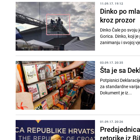
11.09.17. 19:12
Dinko po mla
kroz prozor
Dinko Čale po svoju 
Gorica. Dinko, koji 
zanimanju i svojoj vje
03.09.17. 20:35
Šta je sa De
Potpisnici Deklaracij
za standardne varijant
Dokument je iz...
01.09.17. 20:26
Predsjednica
retorike iz B