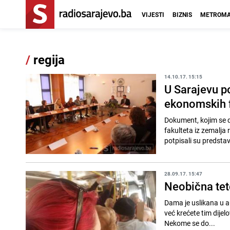
VIJESTI
BIZNIS
METROMA
/
regija
14.10.17. 15:15
U Sarajevu 
ekonomskih f
Dokument, kojim se d
fakulteta iz zemalja 
potpisali su predstav
28.09.17. 15:47
Neobična teto
Dama je uslikana u a
već krećete tim dijel
Nekome se do...