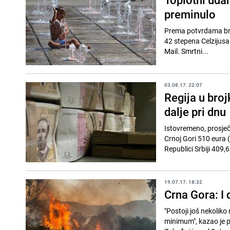
preminulo
Prema potvrdama bro
42 stepena Celzijusa 
Mail. Smrtni...
03.08.17. 22:07
Regija u broj
dalje pri dnu
Istovremeno, prosječ
Crnoj Gori 510 eura (
Republici Srbiji 409,
19.07.17. 18:32
Crna Gora: I 
"Postoji još nekoliko
minimum", kazao je p