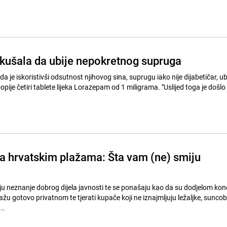
kušala da ubije nepokretnog supruga
 da je iskoristivši odsutnost njihovog sina, suprugu iako nije dijabetičar, u
tiri tablete lijeka Lorazepam od 1 miligrama. "Uslijed toga je došlo do pada
a hrvatskim plažama: Šta vam (ne) smiju
aju neznanje dobrog dijela javnosti te se ponašaju kao da su dodjelom kon
plažu gotovo privatnom te tjerati kupače koji ne iznajmljuju ležaljke, suncob
..