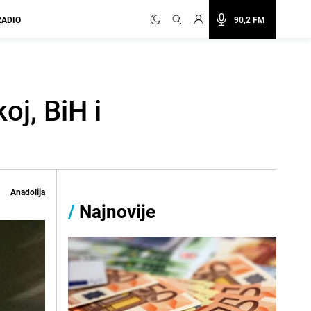
RADIO
90,2 FM
oj, BiH i
Anadolija
/
Najnovije