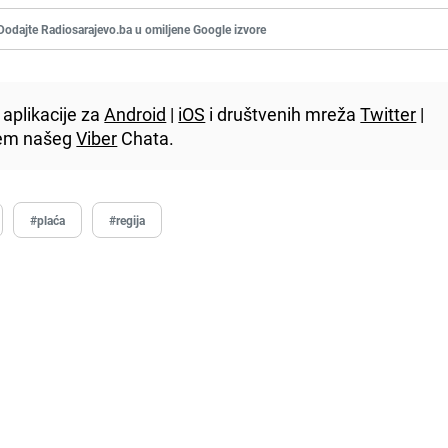
Dodajte Radiosarajevo.ba u omiljene Google izvore
aplikacije za
Android
|
iOS
i društvenih mreža
Twitter
|
utem našeg
Viber
Chata.
#plaća
#regija