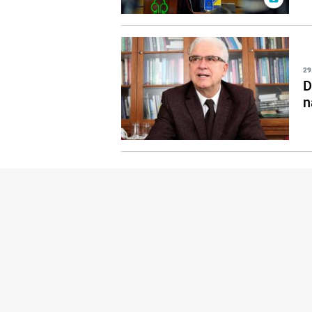
29
D
n