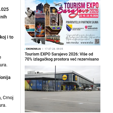
6.025
lnih
oj i to
/
EKONOMIJA
I
17.07.26. 09:35
Tourism EXPO Sarajevo 2026: Više od
e
70% izlagačkog prostora već rezervisano
eura.
donija
, Crnoj
ura.