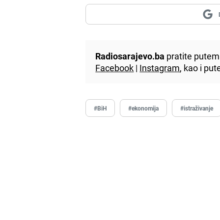
Radiosarajevo.ba
pratite putem 
Facebook
|
Instagram
, kao i p
#BiH
#ekonomija
#istraživanje