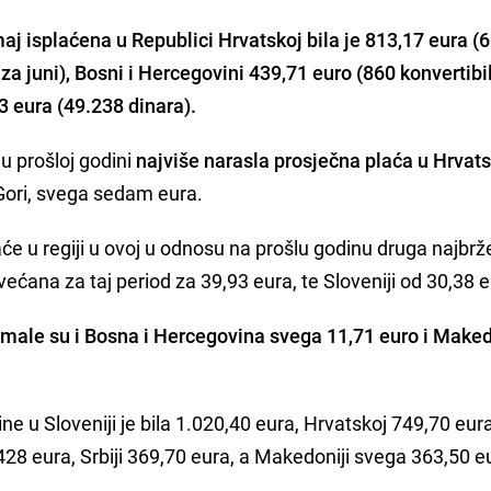
j isplaćena u Republici Hrvatskoj bila je 813,17 eura (
za juni), Bosni i Hercegovini 439,71 euro (860 konvertibi
3 eura (49.238 dinara).
u prošloj godini
najviše narasla prosječna plaća u Hrvatsk
 Gori, svega sedam eura.
aće u regiji u ovoj u odnosu na prošlu godinu druga najbrž
 uvećana za taj period za 39,93 eura, te Sloveniji od 30,38 
 imale su i Bosna i Hercegovina svega 11,71 euro i Make
e u Sloveniji je bila 1.020,40 eura, Hrvatskoj 749,70 eura
428 eura, Srbiji 369,70 eura, a Makedoniji svega 363,50 e