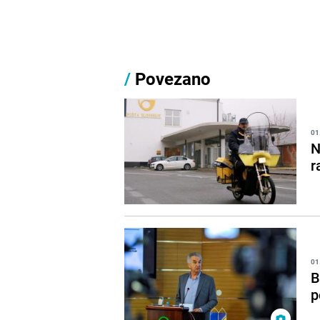
/
Povezano
01
N
r
01
B
p