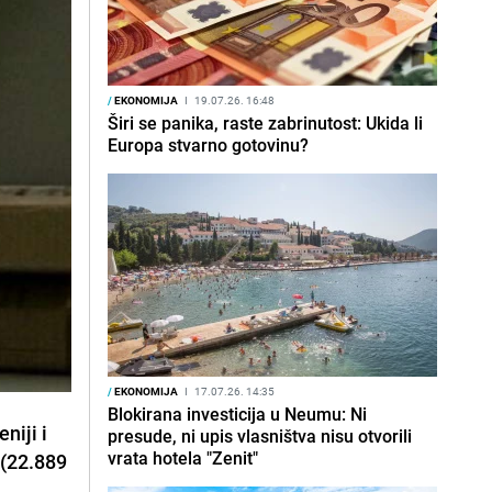
/
EKONOMIJA
I
19.07.26. 16:48
Širi se panika, raste zabrinutost: Ukida li
Europa stvarno gotovinu?
/
EKONOMIJA
I
17.07.26. 14:35
Blokirana investicija u Neumu: Ni
niji i
presude, ni upis vlasništva nisu otvorili
vrata hotela "Zenit"
 (22.889