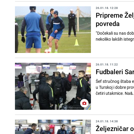
26.01.18. 12:28
Pripreme Želj
povreda
“Dočekali su nas dobr
nekoliko lakših isteg
26.01.18. 11:22
Fudbaleri Sar
Šef stručnog štaba e
u Turskoj i dobre pr
četiri utakmice. Na&.
24.01.18. 14:38
Željezničar o