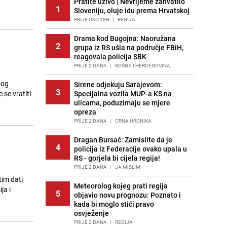
Pratite uživo | Nevrijeme zahvatilo
1
Sloveniju, oluje idu prema Hrvatskoj
PRIJE OKO 18H
|
REGIJA
Drama kod Bugojna: Naoružana
2
grupa iz RS ušla na područje FBiH,
reagovala policija SBK
PRIJE 2 DANA
|
BOSNA I HERCEGOVINA
bog
Sirene odjekuju Sarajevom:
3
se vratiti
Specijalna vozila MUP-a KS na
ulicama, poduzimaju se mjere
opreza
PRIJE 2 DANA
|
CRNA HRONIKA
Dragan Bursać: Zamislite da je
4
policija iz Federacije ovako upala u
RS - gorjela bi cijela regija!
PRIJE 2 DANA
|
JA MISLIM
tim dati
Meteorolog kojeg prati regija
5
objavio novu prognozu: Poznato i
kada bi moglo stići pravo
osvježenje
PRIJE 2 DANA
|
REGIJA