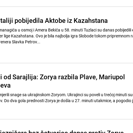
aliji pobijedila Aktobe iz Kazahstana
agića u osmoj i Amera Bekića u 58. minuti Tuzlaci su danas pobijedili 
er lige Kazahstana. Ovo je bila najbolja igra Slobode tokom pripremnom r
renera Slavka Petrov...
ji od Sarajlija: Zorya razbila Plave, Mariupol
jeva
dmjerili snage sa ukrajinskom Zoryom. Ukrajinci su poveli u trećoj minuti su
ov. Do dva gola prednosti Zorya je došla u 27. minuti utakmice, a pogodio 
ljezničara bez četvorice danas protiv Zorye