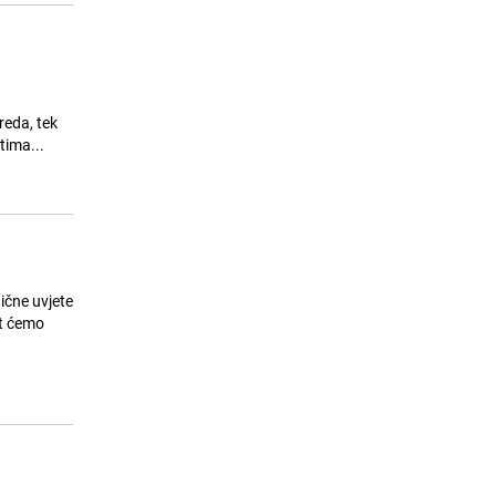
reda, tek
tima...
ične uvjete
at ćemo