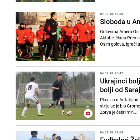
04.02.18. 17:38
Sloboda u Ant
Golovima Amera Osman
Aktobe, člana Premij
Osim golova, igrači t
04.02.18. 16:47
Ukrajinci bol
bolji od Sara
Plavi su u Antaliji o
strijelac je bio Grom
Zorya je četiri min...
04.02.18. 11:04
Fudbaleri Že