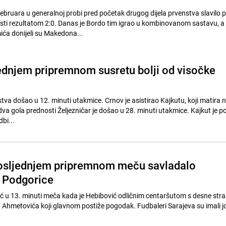
ebruara u generalnoj probi pred početak drugog dijela prvenstva slavilo p
ti rezultatom 2:0. Danas je Bordo tim igrao u kombinovanom sastavu, a
ća donijeli su Makedona...
jednjem pripremnom susretu bolji od visočke
dstva došao u 12. minuti utakmice. Crnov je asistirao Kajkutu, koji matir
a gola prednosti Željezničar je došao u 28. minuti utakmice. Kajkut je p
bi...
posljednjem pripremnom meču savladalo
 Podgorice
eć u 13. minuti meča kada je Hebibović odličnim centaršutom s desne str
hmetovića koji glavnom postiže pogodak. Fudbaleri Sarajeva su imali jo