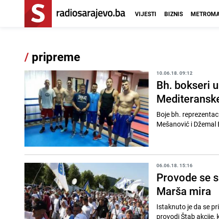
VIJESTI
BIZNIS
METROMA
/
pripreme
10.06.18. 09:12
Bh. bokseri 
Mediteranske
Boje bh. reprezentac
Mešanović i Džemal Bo
06.06.18. 15:16
Provode se s
Marša mira
Istaknuto je da se p
provodi Štab akcije,