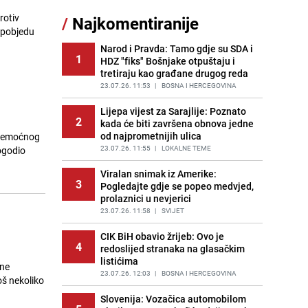
Šta se dešava u sarajevskom
rotiv
/
Najkomentiranije
11
naselju Vraca? Policija zaprimila
 pobjedu
dojavu, izašli na teren
Narod i Pravda: Tamo gdje su SDA i
PRIJE 2 DANA
|
CRNA HRONIKA
1
HDZ "fiks" Bošnjake otpuštaju i
tretiraju kao građane drugog reda
Znate li šta Dino Merlin pojede prije
12
izlaska na scenu? Njegov ritual
23.07.26. 11:53
|
BOSNA I HERCEGOVINA
iznenadio mnoge
Lijepa vijest za Sarajlije: Poznato
PRIJE 1 DAN
|
SHOWBIZ
2
kada će biti završena obnova jedne
od najprometnijih ulica
a nemoćnog
Nastavak provokacija: MUP RS
13
oduzeo zastavu s ljiljanima i
23.07.26. 11:55
|
LOKALNE TEME
ogodio
sankcionisao vozača iz Bosanskog
Novog
Viralan snimak iz Amerike:
3
Pogledajte gdje se popeo medvjed,
PRIJE 1 DAN
|
BOSNA I HERCEGOVINA
prolaznici u nevjerici
Kako izgleda travnjak stadiona
23.07.26. 11:58
|
SVIJET
14
Koševo nakon tri koncerta Dine
Merlina
CIK BiH obavio žrijeb: Ovo je
4
redoslijed stranaka na glasačkim
PRIJE 2 DANA
|
FOTO
listićima
ane
Pojavili su vam se mravi u kući? Bez
23.07.26. 12:03
|
BOSNA I HERCEGOVINA
š nekoliko
15
brige, ovo su najbolji načini da ih se
riješite
Slovenija: Vozačica automobilom