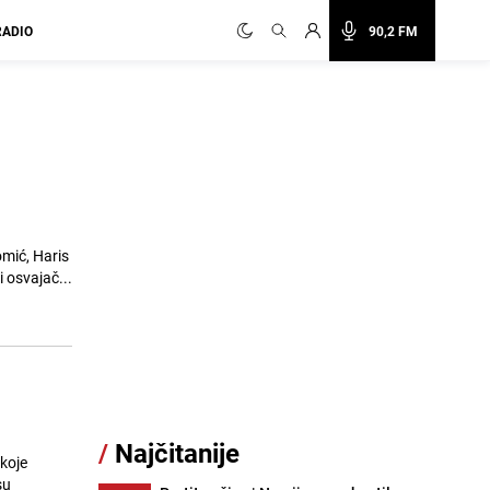
RADIO
90,2 FM
mić, Haris
 osvajač...
/
Najčitanije
koje
su