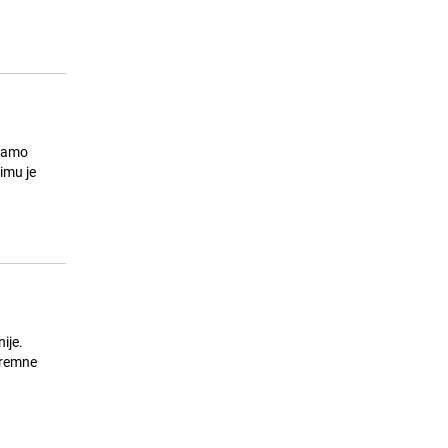
književnost osvaja španske čitaoce
23.07.26. 12:50
|
KULTURA
imamo
timu je
i
ije.
ipremne