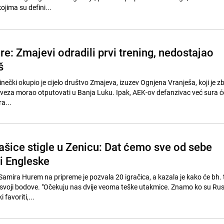
jima su defini...
e: Zmajevi odradili prvi trening, nedostajao
š
nečki okupio je cijelo društvo Zmajeva, izuzev Ognjena Vranješa, koji je z
veza morao otputovati u Banja Luku. Ipak, AEK-ov defanzivac već sura će 
a...
šice stigle u Zenicu: Dat ćemo sve od sebe
 i Engleske
Samira Hurem na pripreme je pozvala 20 igračica, a kazala je kako će bh. 
 teške utakmice. Znamo ko su Rusija i
 favoriti,...