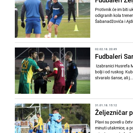
Protivnik će im biti
odigranih kola trene
Šabanadžovića i Ajdi
02.02.18. 20:49
Fudbaleri Sa
Izabranici Husrefa 
bolji i od ruskog Kub
stvaralo šanse, ali j..
31.01.18. 15:12
Željezničar 
Plavi su poveli u čet
minuti utakmice, a p