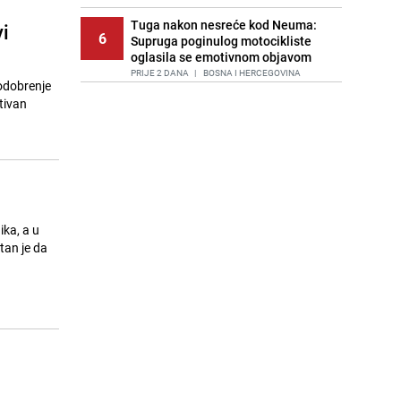
Tuga nakon nesreće kod Neuma:
i
6
Supruga poginulog motocikliste
oglasila se emotivnom objavom
PRIJE 2 DANA
|
BOSNA I HERCEGOVINA
 odobrenje
tivan
Lice Sarajeva koje ne smijemo
7
ignorisati: Ispod mosta pronađen
improvizovani dom
PRIJE 2 DANA
|
LOKALNE TEME
Agić kritizira političare u Bugojnu:
8
Zbog straha od HDZ-a niko Vučiću
nije rekao istinu o Čipuljiću
ika, a u
PRIJE 1 DAN
|
TEME
stan je da
Pijana sjela za volan: Osiguranje
9
odbilo isplatu štete na vozilu koje je
slupala Anja Ljubojević
PRIJE 1 DAN
|
BOSNA I HERCEGOVINA
Akcija na Dobrinji: Specijalci MUP-a
10
KS opkolili zgradu
PRIJE 1 DAN
|
LOKALNE TEME