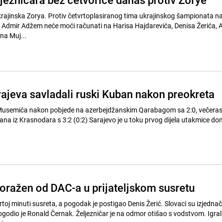
 ukrajinska Zorya. Protiv četvrtoplasiranog tima ukrajinskog šampionata n
r Admir Adžem neće moći računati na Harisa Hajdarevića, Denisa Žerića, 
na Muj...
rajeva savladali ruski Kuban nakon preokreta
Musemića nakon pobjede na azerbejdžanskim Qarabagom sa 2:0, večeras s
ana iz Krasnodara s 3:2 (0:2) Sarajevo je u toku prvog dijela utakmice dom
.
poražen od DAC-a u prijateljskom susretu
vrtoj minuti susreta, a pogodak je postigao Denis Žerić. Slovaci su izjednači
ogodio je Ronald Černak. Željezničar je na odmor otišao s vodstvom. Igral