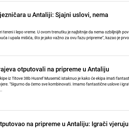
ezničara u Antaliji: Sjajni uslovi, nema
i tereni i lepo vreme. U ovom trenutku je najbitnije da nema ozbiljnijih pov
nuća i upala mišića, što je jako važno za ovu fazu pripreme“, kazao je prvo
ajeva otputovali na pripreme u Antaliju
kipe iz Titove 38b Husref Musemić istaknuo je kako će ekipa imati fantast
ovjere. "Sigurno da ćemo sve kombinovati. Imamo fantastične uslove i igr
..
tputovao na pripreme u Antaliju: Igrači vjeruju