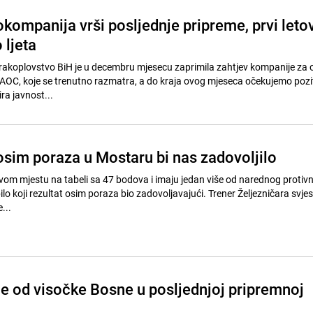
kompanija vrši posljednje pripreme, prvi letov
 ljeta
o zrakoplovstvo BiH je u decembru mjesecu zaprimila zahtjev kompanije za
je AOC, koje se trenutno razmatra, a do kraja ovog mjeseca očekujemo pozi
ra javnost...
sim poraza u Mostaru bi nas zadovoljilo
rvom mjestu na tabeli sa 47 bodova i imaju jedan više od narednog protivn
bilo koji rezultat osim poraza bio zadovoljavajući. Trener Željezničara svje
...
je od visočke Bosne u posljednjoj pripremnoj