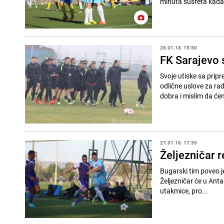
minuta susreta kada 
28.01.18. 15:50
FK Sarajevo 
Svoje utiske sa pripr
odlične uslove za rad.
dobra i mislim da ćem
27.01.18. 17:35
Željezničar 
Bugarski tim poveo j
Željezničar će u Antal
utakmice, pro...