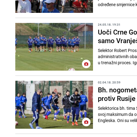
određene smjernice ko
24.05.18. 19:31
Uoči Crne Gor
samo Vranje
Selektor Robert Prosi
administrativnih oba
u trenažni proces. Igr
02.04.18. 20:59
Bh. nogometa
protiv Rusije
Selektorica bh. tima 
svoj maksimum da osvoji bodove. "Očekuju nas dvije veoma
Engleska. Oni su veliki