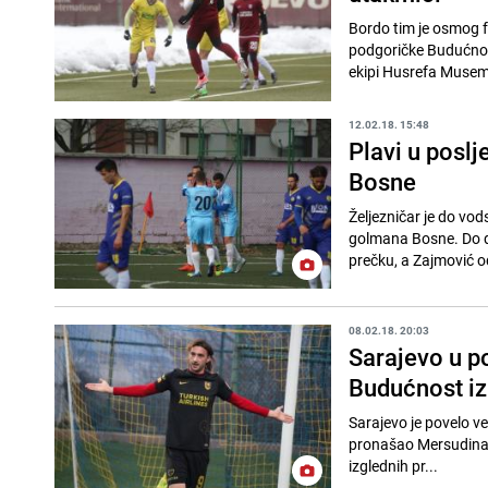
Bordo tim je osmog f
podgoričke Budućnos
ekipi Husrefa Musemi
12.02.18. 15:48
Plavi u posl
Bosne
Željezničar je do vo
golmana Bosne. Do dv
prečku, a Zajmović od
08.02.18. 20:03
Sarajevo u 
Budućnost iz
Sarajevo je povelo v
pronašao Mersudina A
izglednih pr...