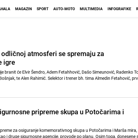
HALA
MAGAZIN
SPORT
AUTO-MOTO
MULTIMEDIA
INFOGRAFIKE
u odličnoj atmosferi se spremaju za
 igre
ije branit će Elvir Šendro, Adem Fetahhović, Dašo Simeunović, Radenko To
šnjak, te Alen Rahimić. Selektor i trener bh. tima Almedin Fetahović, prvi
igurnosne pripreme skupa u Potočarima i
ripreme za osiguranje komemorativnog skupa u Potočarima i Marša mira, 
 kao i druge sigurnosne agencije, provode po planu. Osim toga, donesene 