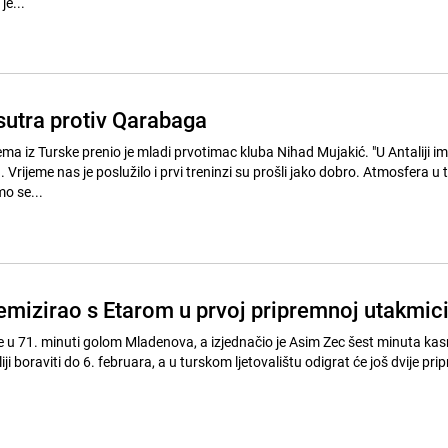
je...
sutra protiv Qarabaga
ema iz Turske prenio je mladi prvotimac kluba Nihad Mujakić. "U Antaliji 
 Vrijeme nas je poslužilo i prvi treninzi su prošli jako dobro. Atmosfera u 
o se...
remizirao s Etarom u prvoj pripremnoj utakmic
e u 71. minuti golom Mladenova, a izjednačio je Asim Zec šest minuta kasn
iji boraviti do 6. februara, a u turskom ljetovalištu odigrat će još dvije pr