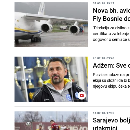
07.03.18. 19:17
Nova bh. avio
Fly Bosnie do
"Direkcija za civiln
certifikata za leten
odgovor o čemu će ši
26.02.18. 09:43
Adžem: Sve o
Plavi se nalaze na p
ekipi su složni da bi 
njegovu ekipu čeka te
14.02.18. 17:02
Sarajevo bol
utakmici