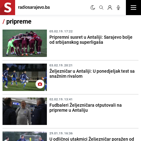
Otvor
/
pripreme
05.02.19. 17:22
Pripremni susret u Antaliji: Sarajevo bolje
od srbijanskog superligaša
03.02.19. 20:21
Željezničar u Antaliji: U ponedjeljak test sa
snažnim rivalom
02.02.19. 13:41
Fudbaleri Željezničara otputovali na
pripreme u Antaliju
29.01.19. 16:36
U odličnoj utakmici Željezničar poražen od