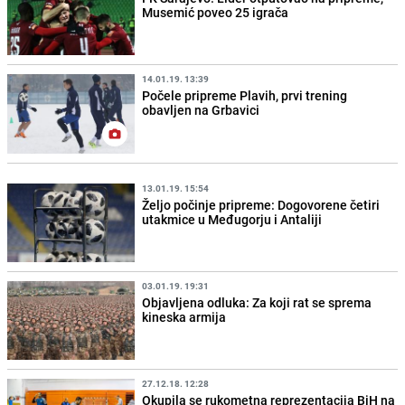
Musemić poveo 25 igrača
14.01.19. 13:39
Počele pripreme Plavih, prvi trening
obavljen na Grbavici
13.01.19. 15:54
Željo počinje pripreme: Dogovorene četiri
utakmice u Međugorju i Antaliji
03.01.19. 19:31
Objavljena odluka: Za koji rat se sprema
kineska armija
27.12.18. 12:28
Okupila se rukometna reprezentacija BiH na