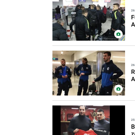
26
F
A
26
R
A
25
B
z