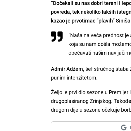
“Dočekali su nas dobri tereni i le
povreda, tek nekoliko lakših isteg
kazao je prvotimac “plavih“
Siniša
“Naša najveća prednost je š
koja su nam došla možemo 
obećavati našim navijačima
Admir Adžem
, šef stručnog štaba 
punim intenzitetom.
Željo je prvi dio sezone u Premijer 
drugoplasiranog Zrinjskog. Također
drugom dijelu sezone očekuje borba