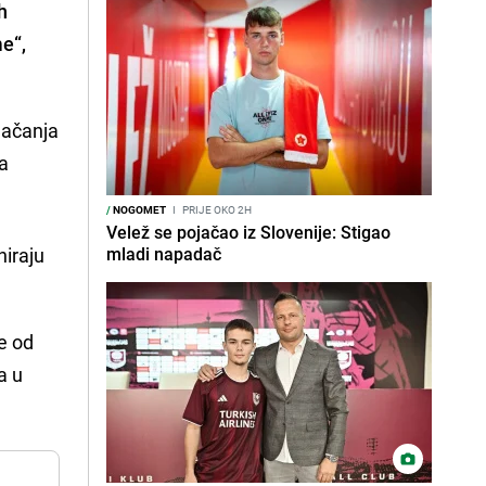
h
me“,
jačanja
ta
/
NOGOMET
I
PRIJE OKO 2H
Velež se pojačao iz Slovenije: Stigao
niraju
mladi napadač
še od
a u