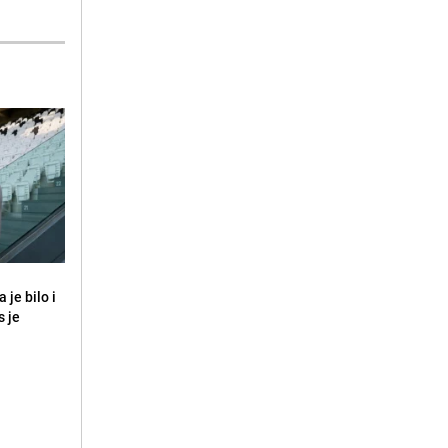
 je bilo i
s je