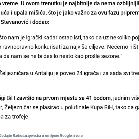
po vreme. U ovom trenutku je najbitnije da nema ozbiljniji
nuća i upala mišića, što je jako važno za ovu fazu pripre
 Stevanović
i dodao:
to nam je igrački kadar ostao isti, tako da uz nekoliko po
ravnopravno konkurisati za najviše ciljeve. Nećemo niš
 da nam se ne bi desilo nešto kao prošle sezone.“
Željezničara u Antaliju je poveo 24 igrača i za sada svi tre
ligi BiH
završio na prvom mjestu sa 41 bodom
, jednim vi
, Željezničar se plasirao u polufinale Kupa BiH, tako da g
 za trofeje.
Dodajte Radiosarajevo.ba u omiljene Google izvore