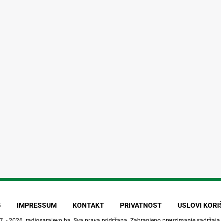
G
IMPRESSUM
KONTAKT
PRIVATNOST
USLOVI KOR
7. - 2026.
radiosarajevo.ba
. Sva prava pridržana. Zabranjeno preuzimanje sadržaja