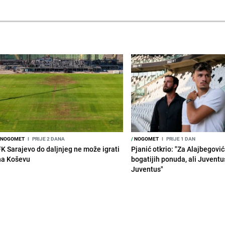
NOGOMET
I
PRIJE 2 DANA
/
NOGOMET
I
PRIJE 1 DAN
FK Sarajevo do daljnjeg ne može igrati
Pjanić otkrio: "Za Alajbegovića
na Koševu
bogatijih ponuda, ali Juventu
Juventus"