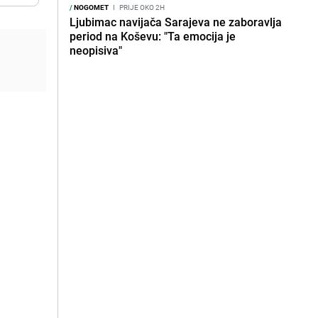
/
NOGOMET
I
PRIJE OKO 2H
Ljubimac navijača Sarajeva ne zaboravlja
period na Koševu: "Ta emocija je
neopisiva"