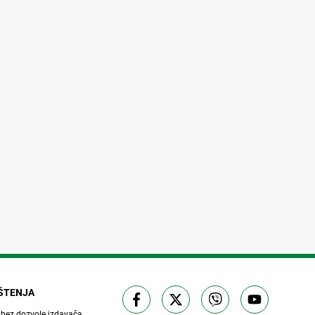
IŠTENJA
 bez dozvole izdavača.