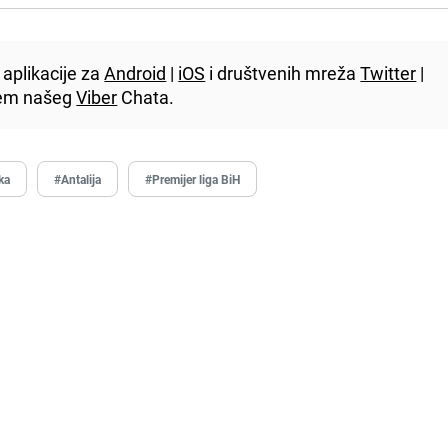
aplikacije za
Android
|
iOS
i društvenih mreža
Twitter
|
utem našeg
Viber
Chata.
ka
#Antalija
#Premijer liga BiH