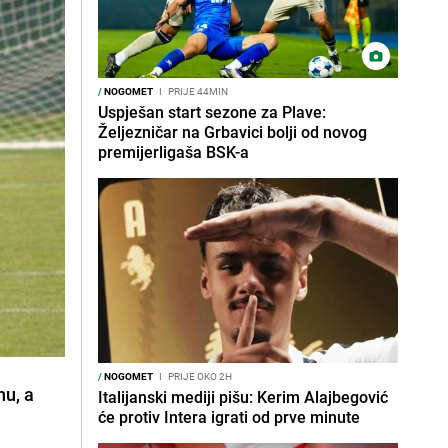
/
NOGOMET
I
PRIJE 44MIN
Uspješan start sezone za Plave:
Željezničar na Grbavici bolji od novog
premijerligaša BSK-a
/
NOGOMET
I
PRIJE OKO 2H
nu, a
Italijanski mediji pišu: Kerim Alajbegović
će protiv Intera igrati od prve minute