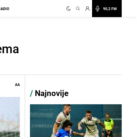
RADIO
90,2 FM
nema
AA
/
Najnovije