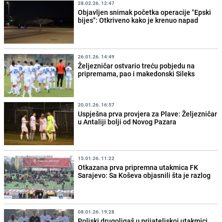
28.02.26. 12:47
Objavljen snimak početka operacije "Epski
bijes": Otkriveno kako je krenuo napad
26.01.26. 14:49
Željezničar ostvario treću pobjedu na
pripremama, pao i makedonski Sileks
20.01.26. 16:57
Uspješna prva provjera za Plave: Željezničar
u Antaliji bolji od Novog Pazara
15.01.26. 11:22
Otkazana prva pripremna utakmica FK
Sarajevo: Sa Koševa objasnili šta je razlog
08.01.26. 19:28
Poljski drugoligaš u prijateljskoj utakmici