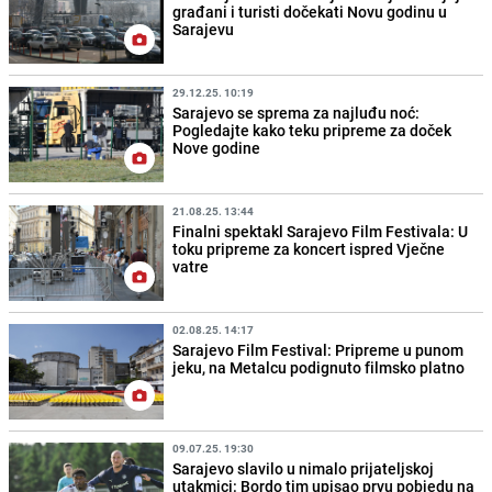
građani i turisti dočekati Novu godinu u
Sarajevu
29.12.25. 10:19
Sarajevo se sprema za najluđu noć:
Pogledajte kako teku pripreme za doček
Nove godine
21.08.25. 13:44
Finalni spektakl Sarajevo Film Festivala: U
toku pripreme za koncert ispred Vječne
vatre
02.08.25. 14:17
Sarajevo Film Festival: Pripreme u punom
jeku, na Metalcu podignuto filmsko platno
09.07.25. 19:30
Sarajevo slavilo u nimalo prijateljskoj
utakmici: Bordo tim upisao prvu pobjedu na