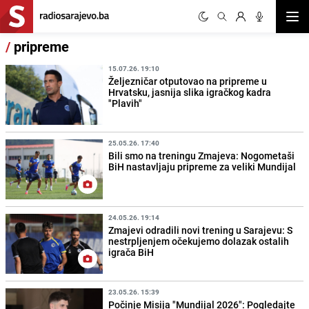
Otvor
/
pripreme
15.07.26. 19:10
Željezničar otputovao na pripreme u
Hrvatsku, jasnija slika igračkog kadra
"Plavih"
25.05.26. 17:40
Bili smo na treningu Zmajeva: Nogometaši
BiH nastavljaju pripreme za veliki Mundijal
24.05.26. 19:14
Zmajevi odradili novi trening u Sarajevu: S
nestrpljenjem očekujemo dolazak ostalih
igrača BiH
23.05.26. 15:39
Počinje Misija "Mundijal 2026": Pogledajte