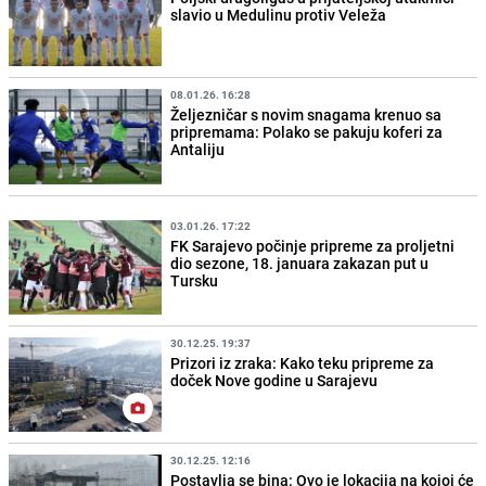
slavio u Medulinu protiv Veleža
08.01.26. 16:28
Željezničar s novim snagama krenuo sa
pripremama: Polako se pakuju koferi za
Antaliju
03.01.26. 17:22
FK Sarajevo počinje pripreme za proljetni
dio sezone, 18. januara zakazan put u
Tursku
30.12.25. 19:37
Prizori iz zraka: Kako teku pripreme za
doček Nove godine u Sarajevu
30.12.25. 12:16
Postavlja se bina: Ovo je lokacija na kojoj će