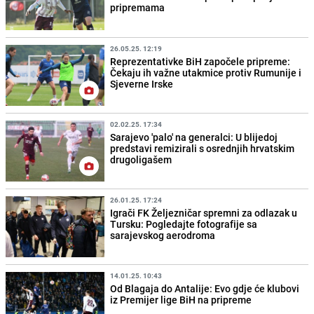
pripremama
26.05.25. 12:19
Reprezentativke BiH započele pripreme:
Čekaju ih važne utakmice protiv Rumunije i
Sjeverne Irske
02.02.25. 17:34
Sarajevo 'palo' na generalci: U blijedoj
predstavi remizirali s osrednjih hrvatskim
drugoligašem
26.01.25. 17:24
Igrači FK Željezničar spremni za odlazak u
Tursku: Pogledajte fotografije sa
sarajevskog aerodroma
14.01.25. 10:43
Od Blagaja do Antalije: Evo gdje će klubovi
iz Premijer lige BiH na pripreme