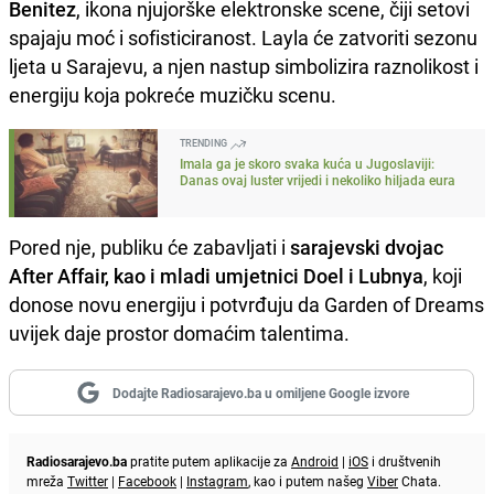
Benitez
, ikona njujorške elektronske scene, čiji setovi
spajaju moć i sofisticiranost. Layla će zatvoriti sezonu
ljeta u Sarajevu, a njen nastup simbolizira raznolikost i
energiju koja pokreće muzičku scenu.
TRENDING
Imala ga je skoro svaka kuća u Jugoslaviji:
Danas ovaj luster vrijedi i nekoliko hiljada eura
Pored nje, publiku će zabavljati i
sarajevski dvojac
After Affair, kao i mladi umjetnici Doel i Lubnya
, koji
donose novu energiju i potvrđuju da Garden of Dreams
uvijek daje prostor domaćim talentima.
Dodajte Radiosarajevo.ba u omiljene Google izvore
Radiosarajevo.ba
pratite putem aplikacije za
Android
|
iOS
i društvenih
mreža
Twitter
|
Facebook
|
Instagram
, kao i putem našeg
Viber
Chata.