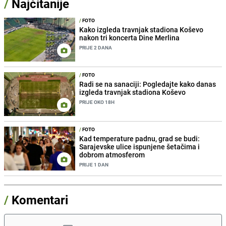
/
Najčitanije
/
FOTO
Kako izgleda travnjak stadiona Koševo
nakon tri koncerta Dine Merlina
PRIJE 2 DANA
/
FOTO
Radi se na sanaciji: Pogledajte kako danas
izgleda travnjak stadiona Koševo
PRIJE OKO 18H
/
FOTO
Kad temperature padnu, grad se budi:
Sarajevske ulice ispunjene šetačima i
dobrom atmosferom
PRIJE 1 DAN
/
Komentari