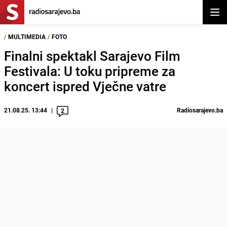
Otvor
/
MULTIMEDIA
/
FOTO
Finalni spektakl Sarajevo Film
Festivala: U toku pripreme za
koncert ispred Vječne vatre
21.08.25. 13:44
Radiosarajevo.ba
2