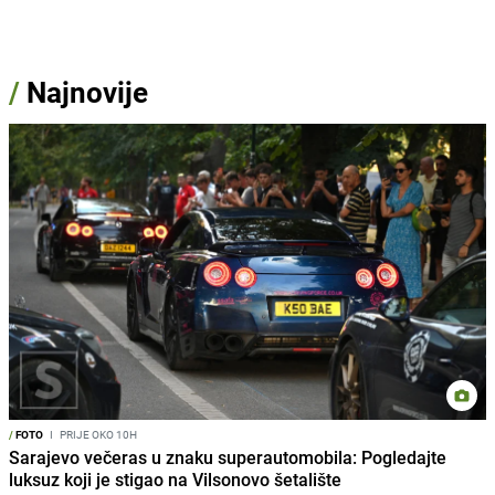
/
Najnovije
/
FOTO
I
PRIJE OKO 10H
Sarajevo večeras u znaku superautomobila: Pogledajte
luksuz koji je stigao na Vilsonovo šetalište