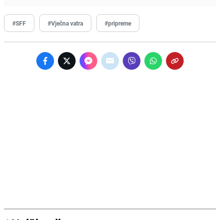
#SFF
#Vječna vatra
#pripreme