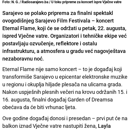
Foto: N. G. / Radiosarajevo.ba / U toku pripreme za koncert ispre Vječne vatre
Sarajevo se polako priprema za finalni spektakl
ovogodišnjeg Sarajevo Film Festivala – koncert
Eternal Flame, koji će se održati u petak, 22. augusta,
ispred Vječne vatre. Organizatori i tehničke ekipe već
postavljaju ozvučenje, reflektore i ostalu
infrastrukturu, a atmosfera u gradu već nagovještava
nezaboravnu noć.
Eternal Flame nije samo koncert – to je događaj koji
transformiše Sarajevo u epicentar elektronske muzike
u regionu i okuplja hiljade plesača na ulicama grada.
Nakon uspješnih plesnih večeri na krovu održanih 15. i
16. augusta, finalni događaj Garden of Dreamsa
obećava da će biti vrhunac ljeta.
Ove godine događaj donosi i presedan – prvi put će na
balkon iznad Vječne vatre nastupiti žena,
Layla