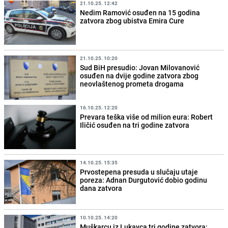
21.10.25. 12:42
Nedim Ramović osuđen na 15 godina
zatvora zbog ubistva Emira Cure
21.10.25. 10:20
Sud BiH presudio: Jovan Milovanović
osuđen na dvije godine zatvora zbog
neovlaštenog prometa drogama
16.10.25. 12:20
Prevara teška više od milion eura: Robert
Iličić osuđen na tri godine zatvora
14.10.25. 15:35
Prvostepena presuda u slučaju utaje
poreza: Adnan Durgutović dobio godinu
dana zatvora
10.10.25. 14:20
Muškarcu iz Lukavca tri godine zatvora: