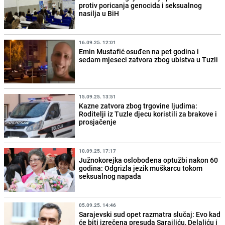
protiv poricanja genocida i seksualnog
nasilja u BiH
16.09.25. 12:01
Emin Mustafić osuđen na pet godina i
sedam mjeseci zatvora zbog ubistva u Tuzli
15.09.25. 13:51
Kazne zatvora zbog trgovine ljudima:
Roditelji iz Tuzle djecu koristili za brakove i
prosjačenje
10.09.25. 17:17
Južnokorejka oslobođena optužbi nakon 60
godina: Odgrizla jezik muškarcu tokom
seksualnog napada
05.09.25. 14:46
Sarajevski sud opet razmatra slučaj: Evo kad
će biti izrečena presuda Sarajliću, Delaliću i