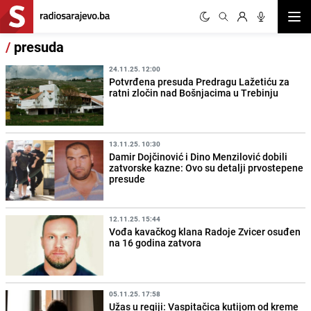
Otvor
/
presuda
24.11.25. 12:00
Potvrđena presuda Predragu Lažetiću za
ratni zločin nad Bošnjacima u Trebinju
13.11.25. 10:30
Damir Dojčinović i Dino Menzilović dobili
zatvorske kazne: Ovo su detalji prvostepene
presude
12.11.25. 15:44
Vođa kavačkog klana Radoje Zvicer osuđen
na 16 godina zatvora
05.11.25. 17:58
Užas u regiji: Vaspitačica kutijom od kreme