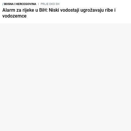
/
BOSNA I HERCEGOVINA
I
PRIJE OKO 3H
Alarm za rijeke u BiH: Niski vodostaji ugrožavaju ribe i
vodozemce