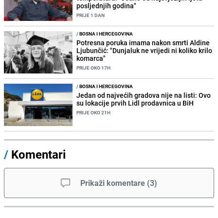
posljednjih godina"
PRIJE 1 DAN
/
BOSNA I HERCEGOVINA
Potresna poruka imama nakon smrti Aldine
Ljubunčić: "Dunjaluk ne vrijedi ni koliko krilo
komarca"
PRIJE OKO 17H
/
BOSNA I HERCEGOVINA
Jedan od najvećih gradova nije na listi: Ovo
su lokacije prvih Lidl prodavnica u BiH
PRIJE OKO 21H
/
Komentari
Prikaži komentare
(
3
)