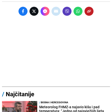
/
Najčitanije
/
BOSNA I HERCEGOVINA
Meteorolog FHMZ-a najavio kišu i pad
temperatura: "Jedno od najsvježijih ljeta