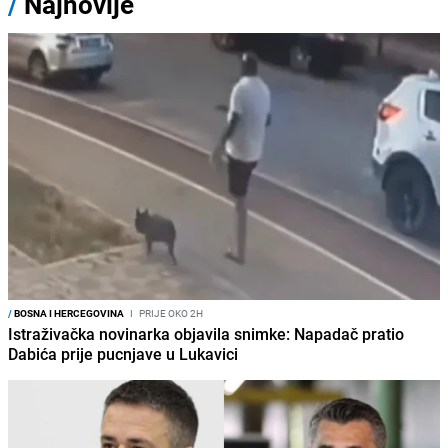
/
Najnovije
/
BOSNA I HERCEGOVINA
I
PRIJE OKO 2H
Istraživačka novinarka objavila snimke: Napadač pratio
Dabića prije pucnjave u Lukavici