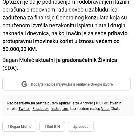
Optužen je da je podnošenjem i odobravanjem lažnih
obračuna o redovnom radu doveo u zabludu lica
zadužena za finansije Generalnog konzulata koja su
optuženom izvršila nezakonitu isplatu plata i drugih
naknada i dnevnica, na koji način je za sebe
pribavio
protupravnu imovinsku korist u iznosu većem od
50.000,00 KM
.
Began Muhić
aktuelni je gradonačelnik Živinica
(SDA).
Dodajte Radiosarajevo.ba u omiljene Google izvore
Radiosarajevo.ba
pratite putem aplikacije za
Android
|
iOS
i društvenih
mreža
Twitter
|
Facebook
|
Instagram
, kao i putem našeg
Viber
Chata.
#Began Muhić
#Sud BiH
#presuda