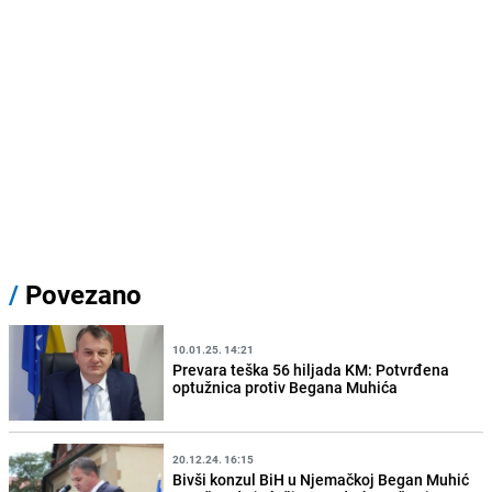
/
Povezano
10.01.25. 14:21
Prevara teška 56 hiljada KM: Potvrđena
optužnica protiv Begana Muhića
20.12.24. 16:15
Bivši konzul BiH u Njemačkoj Began Muhić