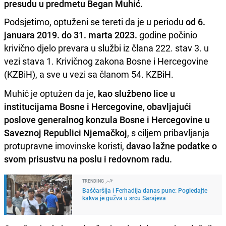
presudu u predmetu Began Muhić.
Podsjetimo, optuženi se tereti da je u periodu
od 6.
januara 2019. do 31. marta 2023.
godine počinio
krivično djelo prevara u službi iz člana 222. stav 3. u
vezi stava 1. Krivičnog zakona Bosne i Hercegovine
(KZBiH), a sve u vezi sa članom 54. KZBiH.
Muhić je optužen da je,
kao službeno lice u
institucijama Bosne i Hercegovine, obavljajući
poslove generalnog konzula Bosne i Hercegovine u
Saveznoj Republici Njemačkoj
, s ciljem pribavljanja
protupravne imovinske koristi,
davao lažne podatke o
svom prisustvu na poslu i redovnom radu.
TRENDING
Baščaršija i Ferhadija danas pune: Pogledajte
kakva je gužva u srcu Sarajeva