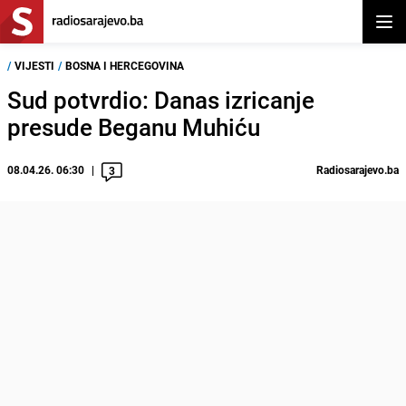
Otvor
/
VIJESTI
/
BOSNA I HERCEGOVINA
Sud potvrdio: Danas izricanje
presude Beganu Muhiću
08.04.26. 06:30
Radiosarajevo.ba
3