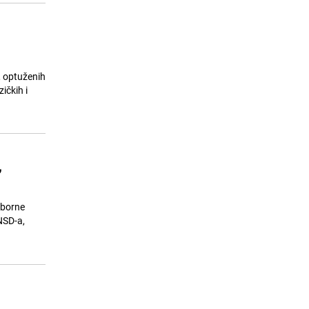
, optuženih
ičkih i
,
zborne
NSD-a,