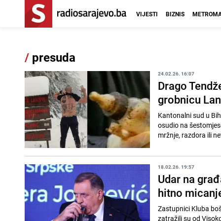
VIJESTI
BIZNIS
METROMA
/
presuda
24.02.26. 16:07
Drago Tendžer
grobnicu Lani
Kantonalni sud u Bih
osudio na šestomjese
mržnje, razdora ili ne
18.02.26. 19:57
Udar na građ
hitno micanje
Zastupnici Kluba bo
zatražili su od Visok