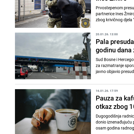
Prvostepenom presud
partnerice Ines Žmir
zbog krivičnog djela "
20.01.26. 13:00
Pala presuda
godinu dana 
Sud Bosne i Hercegov
za razmatranje sporaz
javno objavio presud
16.01.26. 17:59
Pauza za kaf
otkaz zbog 1
Dugogodišnja radnica
donio iznenađujuću p
osam godina radnog s