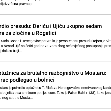
nije izvršena pravna p...
rdio presudu: Đeriću i Ujiću ukupno sedam
a za zločine u Rogatici
e Suda Bosne i Hercegovine potvrdilo je prvostepenu presudu kojom je Sla
, a Nenad Ujić na četiri godine zatvora zbog nečovječnog postupanja prem
 dok su troji...
tužnica za brutalno razbojništvo u Mostaru:
arac podlegao u bolnici
staru je potvrdio optužnicu Tužilaštva Hercegovačko-neretvanskog kant
azbojništvo sa smrtnom posljedicom. Tako je Faton Bahtiri (38), kako je 
alnog suda u Mosta...