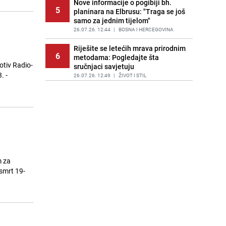
Nove informacije o pogibiji bh.
5
planinara na Elbrusu: "Traga se još
samo za jednim tijelom"
26.07.26. 12:44
|
BOSNA I HERCEGOVINA
Riješite se letećih mrava prirodnim
6
metodama: Pogledajte šta
otiv Radio-
sručnjaci savjetuju
. -
26.07.26. 12:49
|
ŽIVOT I STIL
Uklonite ove predmete iz dvorišta:
7
Privlače štetočine i insekte
26.07.26. 13:13
|
LOKALNE TEME
Novi detalji nesreće kod Stuttgarta:
8
"Svi povrijeđeni bh. državljani su
van životne opasnosti"
26.07.26. 13:23
|
BOSNA I HERCEGOVINA
m za
smrt 19-
Stranka za BiH: "CIK nije ovlašten
9
pravilnikom mijenjati izborni zakon
"
26.07.26. 13:33
|
BOSNA I HERCEGOVINA
Planinarsko udruženje o tragediji