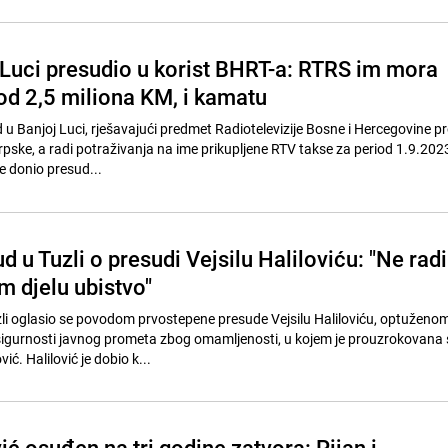
 Luci presudio u korist BHRT-a: RTRS im mora
e od 2,5 miliona KM, i kamatu
 u Banjoj Luci, rješavajući predmet Radiotelevizije Bosne i Hercegovine pr
Srpske, a radi potraživanja na ime prikupljene RTV takse za period 1.9.2023
e donio presud...
d u Tuzli o presudi Vejsilu Haliloviću: "Ne radi
m djelu ubistvo"
li oglasio se povodom prvostepene presude Vejsilu Haliloviću, optuženo
v sigurnosti javnog prometa zbog omamljenosti, u kojem je prouzrokovana 
ć. Halilović je dobio k...
vić osuđen na tri godine zatvora: Pijan i