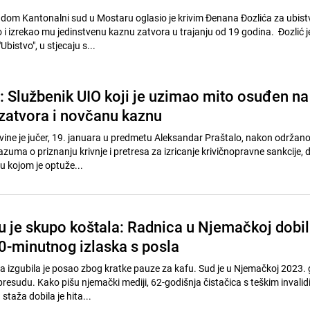
om Kantonalni sud u Mostaru oglasio je krivim Đenana Đozlića za ubist
o i izrekao mu jedinstvenu kaznu zatvora u trajanju od 19 godina. Đozlić 
Ubistvo", u stjecaju s...
: Službenik UIO koji je uzimao mito osuđen na
zatvora i novčanu kaznu
ine je jučer, 19. januara u predmetu Aleksandar Praštalo, nakon održano
uma o priznanju krivnje i pretresa za izricanje krivičnopravne sankcije, d
u kojom je optuže...
u je skupo koštala: Radnica u Njemačkoj dobi
0-minutnog izlaska s posla
 izgubila je posao zbog kratke pauze za kafu. Sud je u Njemačkoj 2023.
resudu. Kako pišu njemački mediji, 62-godišnja čistačica s teškim invalid
taža dobila je hita...