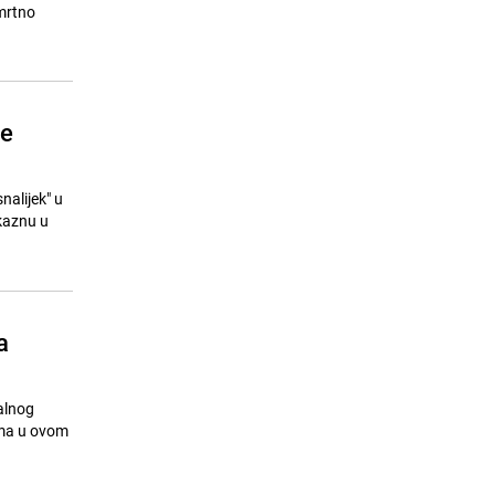
more kod Splita i nestao: Objavljen
smrtno
snimak
26.07.26. 14:25
|
REGIJA
ne
alijek" u
 kaznu u
a
alnog
ima u ovom