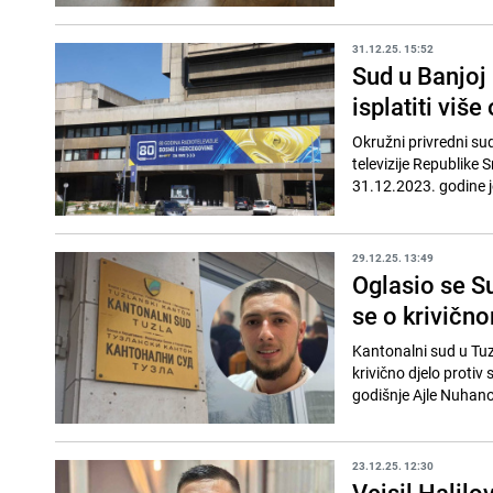
31.12.25. 15:52
Sud u Banjoj
isplatiti viš
Okružni privredni sud
televizije Republike 
31.12.2023. godine j
29.12.25. 13:49
Oglasio se Su
se o krivično
Kantonalni sud u Tuz
krivično djelo proti
godišnje Ajle Nuhanovi
23.12.25. 12:30
Vejsil Halilo