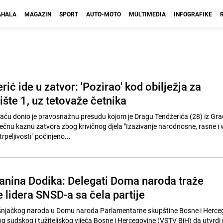
HALA
MAGAZIN
SPORT
AUTO-MOTO
MULTIMEDIA
INFOGRAFIKE
ić ide u zatvor: 'Pozirao' kod obilježja za
šte 1, uz tetovaže četnika
aću donio je pravosnažnu presudu kojom je Dragu Tendžerića (28) iz Gra
čnu kaznu zatvora zbog krivičnog djela "Izazivanje narodnosne, rasne i 
trpeljivosti" počinjeno...
anina Dodika: Delegati Doma naroda traže
 lidera SNSD-a sa čela partije
šnjačkog naroda u Domu naroda Parlamentarne skupštine Bosne i Herce
og sudskog i tužiteljskog vijeća Bosne i Hercegovine (VSTV BiH) da utvrdi