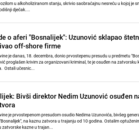
vozilom u alkoholiziranom stanju, skrivio saobraćajnu nesreću u kojoj je 
išnji dječak....
de o aferi "Bosnalijek": Uzunović sklapao štet
ivao off-shore firme
ine je danas, 18. decembra, donio prvostepenu presudu u predmetu "Bosn
vić proglašen krivim za organizovani kriminal, te je osuđen na zatvorsku
. Ostali učesnic...
lijek: Bivši direktor Nedim Uzunović osuđen n
tvora
vine je prvostepenom presudom osudio Nedima Uzunovića, bivšeg gener
"Bosnalijek", na kaznu zatvora u trajanju od 10 godina. Ostalim optužen
 zatvorske kazne u trajan...