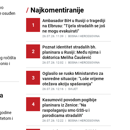
vo
/
Najkomentiranije
Lažne novčanice preplavljuju
je osuđen
11
tržište: Ove eure najčešće
pokušavaju podvaliti
Ambasador BiH u Rusiji o tragediji
1
na Elbrusu: "Tijela stradalih se još
PRIJE OKO 20H
|
SVIJET
ne mogu evakuirati"
Recept za brze uštipke: Ne upijaju
26.07.26. 11:39
|
BOSNA I HERCEGOVINA
12
ulje i gotovi su za 30 minuta
Poznat identitet stradalih bh.
PRIJE 1 DAN
|
RECEPTI
2
planinara u Rusiji: Među njima i
doktorica Meliha Čaušević
g ročišta
Imate tikvice i piletinu? Napravite
13
ovaj brzi ručak iz jedne tave
26.07.26. 12:02
|
BOSNA I HERCEGOVINA
onio i
PRIJE OKO 22H
|
RECEPTI
Oglasilo se rusko Ministarstvo za
3
vanredne situacije: "Loše vrijeme
Jedan od najvećih gradova nije na
14
otežava akciju spašavanja"
listi: Ovo su lokacije prvih Lidl
prodavnica u BiH
26.07.26. 12:16
|
SVIJET
la
PRIJE 1 DAN
|
BOSNA I HERCEGOVINA
Kasumović povodom pogibije
4
planinara iz Zenice: "Na
Gosti iz Njemačke napravili požar u
15
raspolaganju smo GSS-u i
apartmanu u Istri, vlasniku se
 godine
porodicama stradalih"
smijali i pokazivali srednji prst
itetom i
26.07.26. 12:22
|
BOSNA I HERCEGOVINA
PRIJE 3 DANA
|
REGIJA