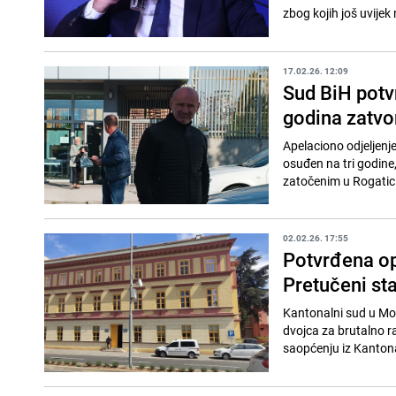
zbog kojih još uvijek 
17.02.26. 12:09
Sud BiH potv
godina zatvor
Apelaciono odjeljenj
osuđen na tri godine
zatočenim u Rogatici,
02.02.26. 17:55
Potvrđena op
Pretučeni st
Kantonalni sud u Mo
dvojca za brutalno r
saopćenju iz Kanton