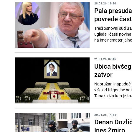
28.01.26. 19:26
Pala presuda
povrede čast
Treći osnovni sud u 
ugleda i časti novin
na ime nematerijalne 
21.01.26. 07:45
Ubica bivšeg
zatvor
Naoružani napadač ko
više od tri godine nak
Tanaka izrekao je kaz
20.01.26. 14:44
Đenan Đozlić
Ines Žmiro