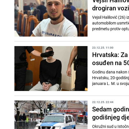
drogiran voz
Vejsil Halilović (26)
automobilom usmrtio 
predmetu protiv optuž
23.12.25. 11:00
Hrvatska: Za 
osuđen na 50
Godinu dana nakon št
Hrvatsku, 20-godišnj
januara L. M. u svoj
22.12.25. 22:44
Sedam godina
godišnjeg dj
Okružni sud u Istočn