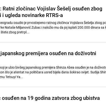
: Ratni zločinac Vojislav Šešelj osuđen zbog
i i ugleda novinarke RTRS-a
Beogradu osudio je prvostepeno ratnog zločinca Vojislava Šešelja zbog p
arke Nataše Miljanović Zubac i naložio mu da joj isplati 200.000 dinara s
štete zbog pretrpl...
 japanskog premijera osuđen na doživotni
ji je ubio bivšeg japanskog premijera Shinza Abea osuđen je na doživotn
on što je atentat na političara usred bijela dana šokirao svijet. Sudija Shin
nu Tetsuyi Ya...
 osuđen na 19 godina zatvora zbog ubistva