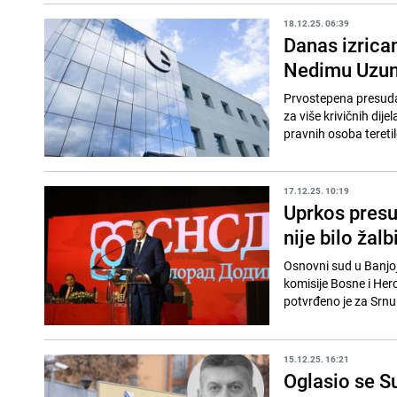
18.12.25. 06:39
Danas izrica
Nedimu Uzun
Prvostepena presuda 
za više krivičnih dij
pravnih osoba teretilo
17.12.25. 10:19
Uprkos presu
nije bilo žalb
Osnovni sud u Banjoj
komisije Bosne i Her
potvrđeno je za Srnu 
15.12.25. 16:21
Oglasio se S