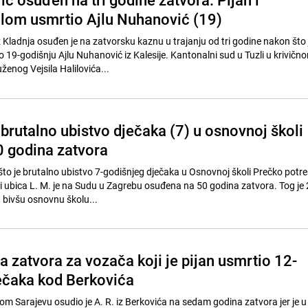
ilom usmrtio Ajlu Nuhanović (19)
 iz Kladnja osuđen je na zatvorsku kaznu u trajanju od tri godine nakon što 
19-godišnju Ajlu Nuhanović iz Kalesije. Kantonalni sud u Tuzli u krivičn
enog Vejsila Halilovića...
brutalno ubistvo dječaka (7) u osnovnoj školi
 godina zatvora
o je brutalno ubistvo 7-godišnjeg dječaka u Osnovnoj školi Prečko potre
i ubica L. M. je na Sudu u Zagrebu osuđena na 50 godina zatvora. Tog je 
u bivšu osnovnu školu...
 zatvora za vozača koji je pijan usmrtio 12-
ečaka kod Berkovića
om Sarajevu osudio je A. R. iz Berkovića na sedam godina zatvora jer je u