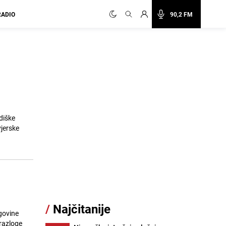
RADIO
90,2 FM
diške
vjerske
/
Najčitanije
govine
 razloge