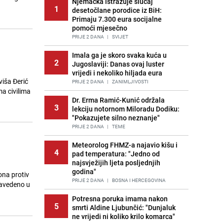
Njemačka istražuje slučaj
1
desetočlane porodice iz BiH:
Primaju 7.300 eura socijalne
pomoći mjesečno
PRIJE 2 DANA
|
SVIJET
Imala ga je skoro svaka kuća u
2
Jugoslaviji: Danas ovaj luster
vrijedi i nekoliko hiljada eura
viša Đerić
PRIJE 2 DANA
|
ZANIMLJIVOSTI
a civilima
Dr. Erma Ramić-Kunić održala
3
lekciju notornom Miloradu Dodiku:
"Pokazujete silno neznanje"
PRIJE 2 DANA
|
TEME
Meteorolog FHMZ-a najavio kišu i
4
pad temperatura: "Jedno od
najsvježijih ljeta posljednjih
godina"
ona protiv
PRIJE 2 DANA
|
BOSNA I HERCEGOVINA
navedeno u
Potresna poruka imama nakon
5
smrti Aldine Ljubunčić: "Dunjaluk
ne vrijedi ni koliko krilo komarca"