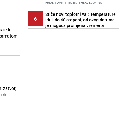
PRIJE 1 DAN
|
BOSNA I HERCEGOVINA
Stiže novi toplotni val: Temperature
6
idu i do 40 stepeni, od ovog datuma
je moguća promjena vremena
ovrede
PRIJE OKO 18H
|
BOSNA I HERCEGOVINA
a kamatom
Cijela regija čeka njegovu
7
progonozu: Poznati meteorolog
najavljuje veću promjenu vremena
PRIJE 1 DAN
|
REGIJA
Stručnjaci upozoravaju: Izrael ulaže
8
milione kako bi utjecao na
odgovore ChatGPT-a o Gazi
PRIJE 2 DANA
|
SVIJET
i zatvor,
ichi
Pratite uživo | Nevrijeme zahvatilo
9
Split, kiša ide prema BiH
PRIJE OKO 17H
|
REGIJA
Kako očistiti staklo od tuš-kabina:
10
Jednostavni savjeti za očuvanje
sjaja
PRIJE 2 DANA
|
ŽIVOT I STIL