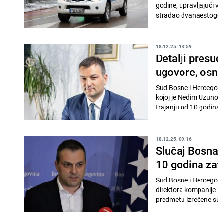
godine, upravljajući 
stradao dvanaestogod
18.12.25. 13:59
Detalji presu
ugovore, osn
Sud Bosne i Hercegov
kojoj je Nedim Uzuno
trajanju od 10 godina
18.12.25. 09:16
Slučaj Bosna
10 godina za
Sud Bosne i Hercego
direktora kompanije 
predmetu izrečene su