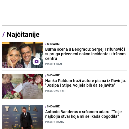
/
Najčitanije
/
SHOWBIZ
Burna scena u Beogradu: Sergej Trifunović i
supruga privedeni nakon incidenta u tržnom
centru
PRIJE 1 DAN
/
SHOWBIZ
Hanka Paldum traži autore pisma iz Rovinja:
"Josipa i Stipe, voljela bih da se javite"
PRIJE OKO 15H
/
SHOWBIZ
Antonio Banderas o srčanom udaru: "To je
najbolja stvar koja mi se ikada dogodila"
PRIJE 2 DANA