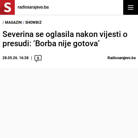
Otvor
/
MAGAZIN
/
SHOWBIZ
Severina se oglasila nakon vijesti o
presudi: ‘Borba nije gotova’
28.05.26. 16:38
Radiosarajevo.ba
0