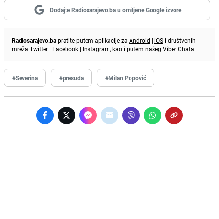
Dodajte Radiosarajevo.ba u omiljene Google izvore
Radiosarajevo.ba
pratite putem aplikacije za
Android
|
iOS
i društvenih
mreža
Twitter
|
Facebook
|
Instagram
, kao i putem našeg
Viber
Chata.
#Severina
#presuda
#Milan Popović