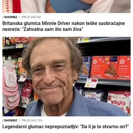
/
SHOWBIZ
I
PRIJE OKO 9H
Britanska glumica Minnie Driver nakon teške saobraćajne
nesreće: "Zahvalna sam što sam živa"
/
SHOWBIZ
I
PRIJE OKO 12H
Legendarni glumac neprepoznatljiv: "Da li je to stvarno on?"