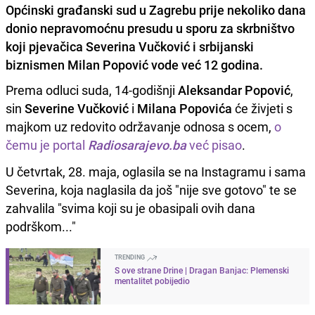
Općinski građanski sud u Zagrebu prije nekoliko dana
donio nepravomoćnu presudu u sporu za skrbništvo
koji pjevačica Severina Vučković i srbijanski
biznismen Milan Popović vode već 12 godina.
Prema odluci suda, 14-godišnji
Aleksandar Popović
,
sin
Severine Vučković
i
Milana Popovića
će živjeti s
majkom uz redovito održavanje odnosa s ocem,
o
čemu je portal
Radiosarajevo.ba
već pisao
.
U četvrtak, 28. maja, oglasila se na Instagramu i sama
Severina, koja naglasila da još "nije sve gotovo" te se
zahvalila "svima koji su je obasipali ovih dana
podrškom..."
TRENDING
S ove strane Drine | Dragan Banjac: Plemenski
mentalitet pobijedio