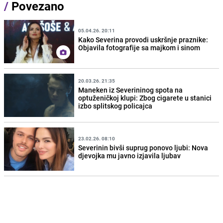
/
Povezano
05.04.26. 20:11
Kako Severina provodi uskršnje praznike:
Objavila fotografije sa majkom i sinom
20.03.26. 21:35
Maneken iz Severininog spota na
optuženičkoj klupi: Zbog cigarete u stanici
izbo splitskog policajca
23.02.26. 08:10
Severinin bivši suprug ponovo ljubi: Nova
djevojka mu javno izjavila ljubav