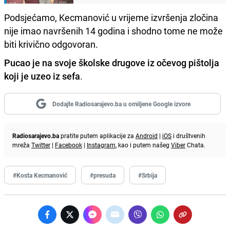
Podsjećamo, Kecmanović u vrijeme izvršenja zločina
nije imao navršenih 14 godina i shodno tome ne može
biti krivično odgovoran.
Pucao je na svoje školske drugove iz očevog pištolja
koji je uzeo iz sefa
.
Dodajte Radiosarajevo.ba u omiljene Google izvore
Radiosarajevo.ba
pratite putem aplikacije za
Android
|
iOS
i društvenih
mreža
Twitter
|
Facebook
|
Instagram
, kao i putem našeg
Viber
Chata.
#Kosta Kecmanović
#presuda
#Srbija