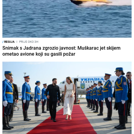
/
REGIJA
I
PRIJE OKO 3H
Snimak s Jadrana zgrozio javnost: Muškarac jet skijem
ometao avione koji su gasili požar