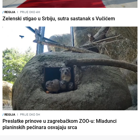
/
REGIJA
I
PRIJE OKO 4H
Zelenski stigao u Srbiju, sutra sastanak s Vučićem
/
REGIJA
I
PRIJE OKO 5H
Preslatke prinove u zagrebačkom ZOO-u: Mladunci
planinskih pećinara osvajaju srca