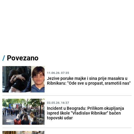
/
Povezano
11.06.26. 07:35
Jezive poruke majke i sina prije masakra u
Ribnikaru: "Ode sve u propast, sramotiš nas"
03.05.26. 16:37
Incident u Beogradu: Prilikom okupljanja
ispred škole "Vladislav Ribnikar" bačen
topovski udar