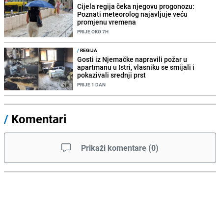
Cijela regija čeka njegovu progonozu:
Poznati meteorolog najavljuje veću
promjenu vremena
PRIJE OKO 7H
/
REGIJA
Gosti iz Njemačke napravili požar u
apartmanu u Istri, vlasniku se smijali i
pokazivali srednji prst
PRIJE 1 DAN
/
Komentari
Prikaži komentare
(
0
)