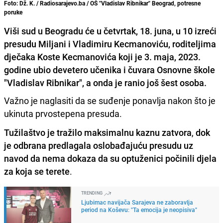
Foto: Dž. K. / Radiosarajevo.ba / OŠ "Vladislav Ribnikar" Beograd, potresne
poruke
Viši sud u Beogradu će u četvrtak, 18. juna, u 10 izreći
presudu Miljani i Vladimiru Kecmanoviću, roditeljima
dječaka Koste Kecmanovića koji je 3. maja, 2023.
godine ubio devetero učenika i čuvara Osnovne škole
"Vladislav Ribnikar", a onda je ranio još šest osoba.
Važno je naglasiti da se suđenje ponavlja nakon što je
ukinuta prvostepena presuda.
Tužilaštvo je tražilo maksimalnu kaznu zatvora
,
dok
je odbrana predlagala oslobađajuću presudu uz
navod da nema dokaza da su optuženici počinili djela
za koja se terete
.
TRENDING
Ljubimac navijača Sarajeva ne zaboravlja
period na Koševu: "Ta emocija je neopisiva"