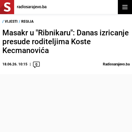
Otvor
/
VIJESTI
/
REGIJA
Masakr u "Ribnikaru": Danas izricanje
presude roditeljima Koste
Kecmanovića
18.06.26. 10:15
Radiosarajevo.ba
0