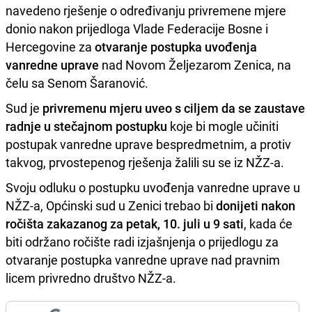
navedeno rješenje o određivanju privremene mjere
donio nakon prijedloga Vlade Federacije Bosne i
Hercegovine za
otvaranje postupka uvođenja
vanredne uprave
nad Novom Željezarom Zenica, na
čelu sa Senom Šaranović.
Sud je
privremenu mjeru uveo s ciljem da se zaustave
radnje u stečajnom postupku
koje bi mogle učiniti
postupak vanredne uprave bespredmetnim, a protiv
takvog, prvostepenog rješenja žalili su se iz NŽZ-a.
Svoju odluku o postupku uvođenja vanredne uprave u
NŽZ-a, Općinski sud u Zenici trebao bi
donijeti nakon
ročišta zakazanog za petak, 10. juli u 9 sati
, kada će
biti održano ročište radi izjašnjenja o prijedlogu za
otvaranje postupka vanredne uprave nad pravnim
licem privredno društvo NŽZ-a.