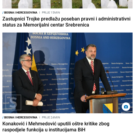
/
BOSNA I HERCEGOVINA
I
PRIJE 15MIN
Zastupnici Trojke predlažu poseban pravni i administrativni
status za Memorijalni centar Srebrenica
/
BOSNA I HERCEGOVINA
I
PRIJE 24MIN
Konaković i Mehmedović uputili oštre kritike zbog
raspodjele funkcija u institucijama BiH