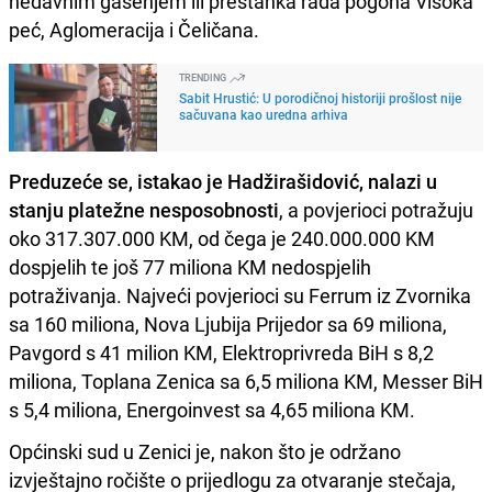
nedavnim gašenjem ili prestanka rada pogona Visoka
peć, Aglomeracija i Čeličana.
TRENDING
Sabit Hrustić: U porodičnoj historiji prošlost nije
sačuvana kao uredna arhiva
Preduzeće se, istakao je Hadžirašidović, nalazi u
stanju platežne nesposobnosti
, a povjerioci potražuju
oko 317.307.000 KM, od čega je 240.000.000 KM
dospjelih te još 77 miliona KM nedospjelih
potraživanja. Najveći povjerioci su Ferrum iz Zvornika
sa 160 miliona, Nova Ljubija Prijedor sa 69 miliona,
Pavgord s 41 milion KM, Elektroprivreda BiH s 8,2
miliona, Toplana Zenica sa 6,5 miliona KM, Messer BiH
s 5,4 miliona, Energoinvest sa 4,65 miliona KM.
Općinski sud u Zenici je, nakon što je održano
izvještajno ročište o prijedlogu za otvaranje stečaja,