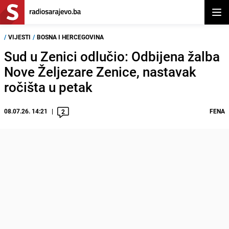
Otvor
/
VIJESTI
/
BOSNA I HERCEGOVINA
Sud u Zenici odlučio: Odbijena žalba
Nove Željezare Zenice, nastavak
ročišta u petak
08.07.26. 14:21
FENA
2