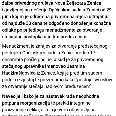
žalba privrednog društva Nova Željezara Zenica
izjavljenoj na rješenje Općinskog suda u Zenici od 29.
juna kojim je određena privremena mjera u trajanju
od najduže 30 dana te odgođeno donošenje konačne
odluke po prijedlogu menadžmenta za otvaranje
stečajnog postupka nad tim preduzećem.
Menadžment je zahtjev za otvaranje predstečajnog
postupka Općinskom sudu u Zenici predao 17.
decembra prošle godine,
a sud je za privremenog
stečajnog upravnika imenovao Jasmina
Hadžirašidovića
iz Zenice, koji je pred tim sudom
podnio izvještaj te prezentirao kako "postoje svi uslovi
za otvaranje stečaja nad ovim preduzećem".
Naveo je i kako je za nastavak rada neophodna
potpuna reorganizacija
te prekid integralne
proizvodnje čelika, a koja je već i obustavljena