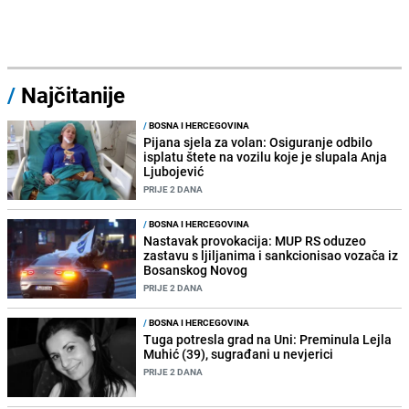
/
Najčitanije
/
BOSNA I HERCEGOVINA
Pijana sjela za volan: Osiguranje odbilo
isplatu štete na vozilu koje je slupala Anja
Ljubojević
PRIJE 2 DANA
/
BOSNA I HERCEGOVINA
Nastavak provokacija: MUP RS oduzeo
zastavu s ljiljanima i sankcionisao vozača iz
Bosanskog Novog
PRIJE 2 DANA
/
BOSNA I HERCEGOVINA
Tuga potresla grad na Uni: Preminula Lejla
Muhić (39), sugrađani u nevjerici
PRIJE 2 DANA