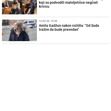
koji su podvodili maloljetnice negirali
krivicu
13.03.26. 12:55
Amila Gadžun nakon ročišta: "Od Suda
tražim da bude pravedan"