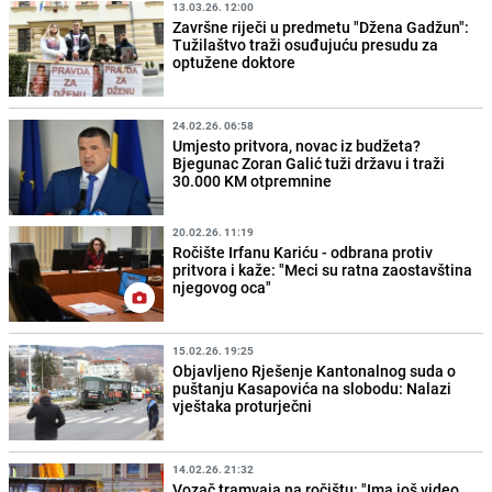
13.03.26. 12:00
Završne riječi u predmetu "Džena Gadžun":
Tužilaštvo traži osuđujuću presudu za
optužene doktore
24.02.26. 06:58
Umjesto pritvora, novac iz budžeta?
Bjegunac Zoran Galić tuži državu i traži
30.000 KM otpremnine
20.02.26. 11:19
Ročište Irfanu Kariću - odbrana protiv
pritvora i kaže: "Meci su ratna zaostavština
njegovog oca"
15.02.26. 19:25
Objavljeno Rješenje Kantonalnog suda o
puštanju Kasapovića na slobodu: Nalazi
vještaka proturječni
14.02.26. 21:32
Vozač tramvaja na ročištu: "Ima još video