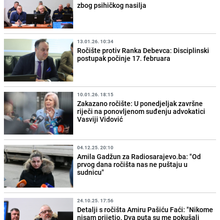
zbog psihičkog nasilja
13.01.26. 10:34
Ročište protiv Ranka Debevca: Disciplinski
postupak počinje 17. februara
10.01.26. 18:15
Zakazano ročište: U ponedjeljak završne
riječi na ponovljenom suđenju advokatici
Vasviji Vidović
04.12.25. 20:10
Amila Gadžun za Radiosarajevo.ba: "Od
prvog dana ročišta nas ne puštaju u
sudnicu"
24.10.25. 17:56
Detalji s ročišta Amiru Pašiću Faći: "Nikome
nisam prijetio. Dva puta su me pokušali