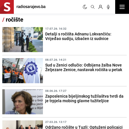
Otvor
/
ročište
17.07.26. 16:32
Detalji s ročišta Adnanu Lokvančiću:
Vrijeđao sudiju, izbačen iz sudnice
08.07.26. 14:21
Sud u Zenici odlučio: Odbijena žalba Nove
Željezare Zenice, nastavak ročišta u petak
08.06.26. 17:27
Zaposlenica bijeljinskog tužilaštva tvrdi da
je trpjela mobing glavne tužiteljice
27.03.26. 13:17
Održano ročište u Tuzli: Optuženi policajci