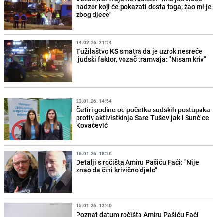
nadzor koji će pokazati dosta toga, žao mi je
zbog djece"
14.02.26. 21:24
Tužilaštvo KS smatra da je uzrok nesreće
ljudski faktor, vozač tramvaja: "Nisam kriv"
23.01.26. 14:54
Četiri godine od početka sudskih postupaka
protiv aktivistkinja Sare Tuševljak i Sunčice
Kovačević
16.01.26. 18:20
Detalji s ročišta Amiru Pašiću Faći: "Nije
znao da čini krivično djelo"
15.01.26. 12:40
Poznat datum ročišta Amiru Pašiću Faći