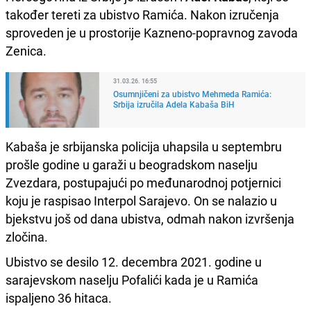
također tereti za ubistvo Ramića. Nakon izručenja
sproveden je u prostorije Kazneno-popravnog zavoda
Zenica.
31.03.26. 16:55
Osumnjičeni za ubistvo Mehmeda Ramića:
Srbija izručila Adela Kabaša BiH
Kabaša je srbijanska policija uhapsila u septembru
prošle godine u garaži u beogradskom naselju
Zvezdara, postupajući po međunarodnoj potjernici
koju je raspisao Interpol Sarajevo. On se nalazio u
bjekstvu još od dana ubistva, odmah nakon izvršenja
zločina.
Ubistvo se desilo 12. decembra 2021. godine u
sarajevskom naselju Pofalići kada je u Ramića
ispaljeno 36 hitaca.