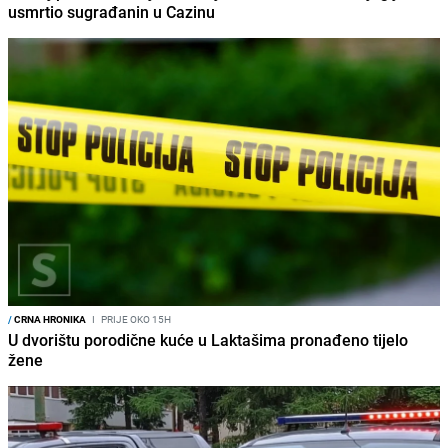
usmrtio sugrađanin u Cazinu
/
CRNA HRONIKA
I
PRIJE OKO 15H
U dvorištu porodične kuće u Laktašima pronađeno tijelo
žene