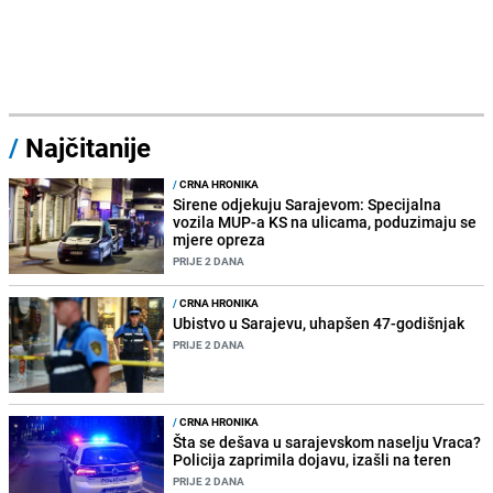
/
Najčitanije
/
CRNA HRONIKA
Sirene odjekuju Sarajevom: Specijalna
vozila MUP-a KS na ulicama, poduzimaju se
mjere opreza
PRIJE 2 DANA
/
CRNA HRONIKA
Ubistvo u Sarajevu, uhapšen 47-godišnjak
PRIJE 2 DANA
/
CRNA HRONIKA
Šta se dešava u sarajevskom naselju Vraca?
Policija zaprimila dojavu, izašli na teren
PRIJE 2 DANA