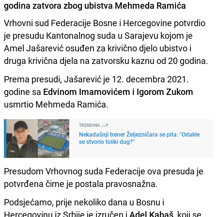
godina zatvora zbog ubistva Mehmeda Ramića
Vrhovni sud Federacije Bosne i Hercegovine potvrdio
je presudu Kantonalnog suda u Sarajevu kojom je
Amel Jašarević osuđen za krivično djelo ubistvo i
druga krivična djela na zatvorsku kaznu od 20 godina.
Prema presudi, Jašarević je 12. decembra 2021.
godine sa
Edvinom Imamovićem i Igorom Zukom
usmrtio Mehmeda Ramića.
TRENDING
Nekadašnji trener Željezničara se pita: "Odakle
se stvorio toliki dug?"
Presudom Vrhovnog suda Federacije ova presuda je
potvrđena čime je postala pravosnažna.
Podsjećamo, prije nekoliko dana u Bosnu i
Hercegovinu iz Srbije je izručen i
Adel Kabaš
, koji se