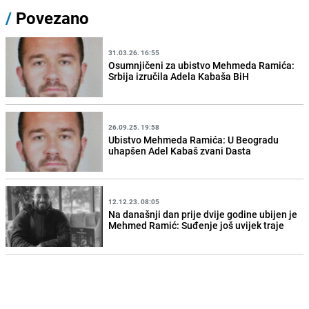
/
Povezano
31.03.26. 16:55
Osumnjičeni za ubistvo Mehmeda Ramića:
Srbija izručila Adela Kabaša BiH
26.09.25. 19:58
Ubistvo Mehmeda Ramića: U Beogradu
uhapšen Adel Kabaš zvani Dasta
12.12.23. 08:05
Na današnji dan prije dvije godine ubijen je
Mehmed Ramić: Suđenje još uvijek traje