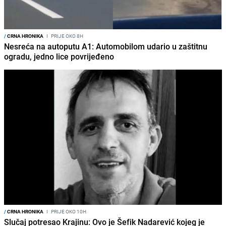
/
CRNA HRONIKA
I
PRIJE OKO 8H
Nesreća na autoputu A1: Automobilom udario u zaštitnu
ogradu, jedno lice povrijeđeno
/
CRNA HRONIKA
I
PRIJE OKO 10H
Slučaj potresao Krajinu: Ovo je Šefik Nadarević kojeg je