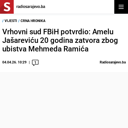
Otvor
/
VIJESTI
/
CRNA HRONIKA
Vrhovni sud FBiH potvrdio: Amelu
Jašareviću 20 godina zatvora zbog
ubistva Mehmeda Ramića
04.04.26. 10:29
Radiosarajevo.ba
1