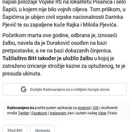
napali položaje Vojske RS na lokalitetu Pisanica i selo
Šapići, u kojem nije bilo vojnih ciljeva. Tom prilikom, u
Šapićima je ubijen civil srpske nacionalnosti Darinka
Pjević te su zapaljene kuće Rajka i Miloša Pjevića.
Početkom marta ove godine, odbrana je, iznoseći
žalbu, navela da je Duraković osuđen na bazi
pretpostavke, a ne na bazi dokazanih činjenica.
Tužilaštvo BiH također je uložilo žalbu
u kojoj je
zatraženo izricanje strožije kazne za optuženog, te je
presuda ukinuta.
Dodajte Radiosarajevo.ba u omiljene Google izvore
Radiosarajevo.ba
pratite putem aplikacije za
Android
|
iOS
i društvenih
mreža
Twitter
|
Facebook
|
Instagram
, kao i putem našeg
Viber
Chata.
#Sud BiH
#presuda