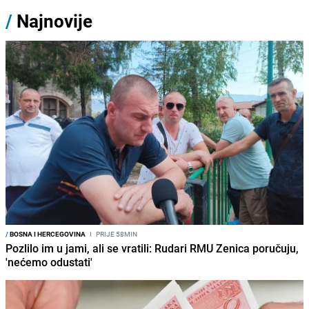
/
Najnovije
/
BOSNA I HERCEGOVINA
I
PRIJE 58MIN
Pozlilo im u jami, ali se vratili: Rudari RMU Zenica poručuju,
'nećemo odustati'