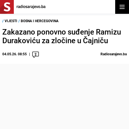
Otvor
/
VIJESTI
/
BOSNA I HERCEGOVINA
Zakazano ponovno suđenje Ramizu
Durakoviću za zločine u Čajniču
04.05.26. 08:55
Radiosarajevo.ba
2