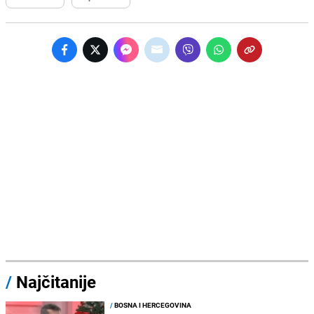
/
Najčitanije
/
BOSNA I HERCEGOVINA