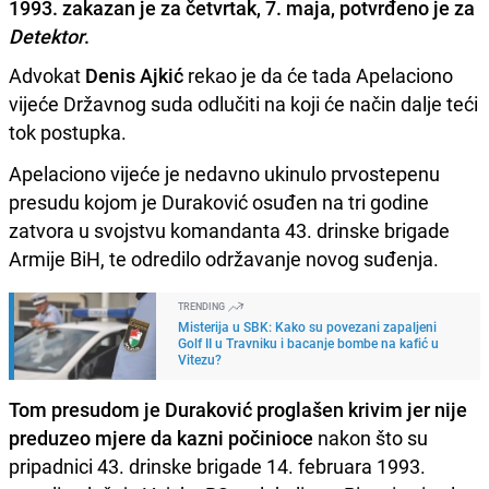
1993. zakazan je za četvrtak, 7. maja, potvrđeno je za
Detektor
.
Advokat
Denis Ajkić
rekao je da će tada Apelaciono
vijeće Državnog suda odlučiti na koji će način dalje teći
tok postupka.
Apelaciono vijeće je nedavno ukinulo prvostepenu
presudu kojom je Duraković osuđen na tri godine
zatvora u svojstvu komandanta 43. drinske brigade
Armije BiH, te odredilo održavanje novog suđenja.
TRENDING
Misterija u SBK: Kako su povezani zapaljeni
Golf II u Travniku i bacanje bombe na kafić u
Vitezu?
Tom presudom je Duraković proglašen krivim jer nije
preduzeo mjere da kazni počinioce
nakon što su
pripadnici 43. drinske brigade 14. februara 1993.