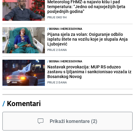
Meteorolog FHMZ-a najavio kišu i pad
temperatura: "Jedno od najsvježijih ljeta
posljednjih godina"
PRIJE OKO 9H
/
BOSNA I HERCEGOVINA
Pijana sjela za volan: Osiguranje odbilo
isplatu štete na vozilu koje je slupala Anja
Ljubojević
PRIJE 2 DANA
/
BOSNA I HERCEGOVINA
Nastavak provokacija: MUP RS oduzeo
zastavu s ljiljanima i sankcionisao vozača iz
Bosanskog Novog
PRIJE 2 DANA
/
Komentari
Prikaži komentare
(
2
)