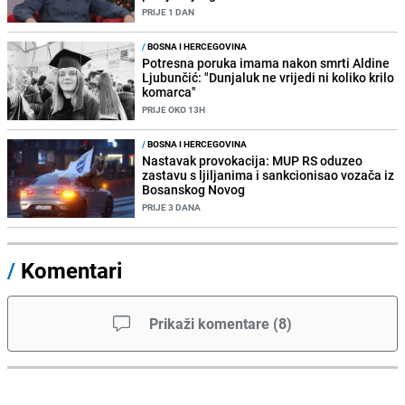
PRIJE 1 DAN
/
BOSNA I HERCEGOVINA
Potresna poruka imama nakon smrti Aldine
Ljubunčić: "Dunjaluk ne vrijedi ni koliko krilo
komarca"
PRIJE OKO 13H
/
BOSNA I HERCEGOVINA
Nastavak provokacija: MUP RS oduzeo
zastavu s ljiljanima i sankcionisao vozača iz
Bosanskog Novog
PRIJE 3 DANA
/
Komentari
Prikaži komentare
(
8
)