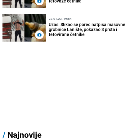
tetovaže četnika
22.01.23. 19:54
Užas: Slikao se pored natpisa masovne
grobnice Lanište, pokazao 3 prsta i
tetovirane četnike
/
Najnovije