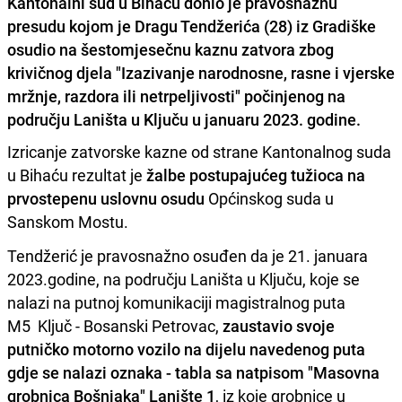
Kantonalni sud u Bihaću donio je pravosnažnu
presudu kojom je Dragu Tendžerića (28) iz Gradiške
osudio na šestomjesečnu kaznu zatvora zbog
krivičnog djela "Izazivanje narodnosne, rasne i vjerske
mržnje, razdora ili netrpeljivosti" počinjenog na
području Laništa u Ključu u januaru 2023. godine.
Izricanje zatvorske kazne od strane Kantonalnog suda
u Bihaću rezultat je
žalbe postupajućeg tužioca na
prvostepenu uslovnu osudu
Općinskog suda u
Sanskom Mostu.
Tendžerić je pravosnažno osuđen da je 21. januara
2023.godine, na području Laništa u Ključu, koje se
nalazi na putnoj komunikaciji magistralnog puta
M5 Ključ - Bosanski Petrovac,
zaustavio svoje
putničko motorno vozilo na dijelu navedenog puta
gdje se nalazi oznaka - tabla sa natpisom "Masovna
grobnica Bošnjaka" Lanište 1
, iz koje grobnice u