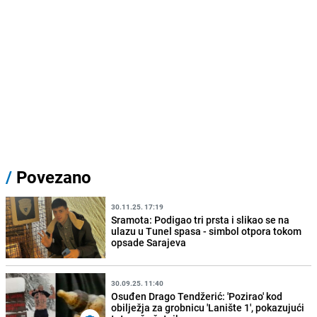
/
Povezano
30.11.25. 17:19
Sramota: Podigao tri prsta i slikao se na
ulazu u Tunel spasa - simbol otpora tokom
opsade Sarajeva
30.09.25. 11:40
Osuđen Drago Tendžerić: 'Pozirao' kod
obilježja za grobnicu 'Lanište 1', pokazujući