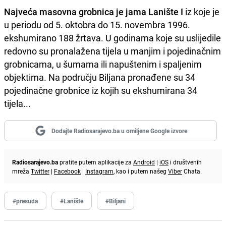
Najveća masovna grobnica je jama Lanište I
iz koje je
u periodu od 5. oktobra do 15. novembra 1996.
ekshumirano 188 žrtava. U godinama koje su uslijedile
redovno su pronalažena tijela u manjim i pojedinačnim
grobnicama, u šumama ili napuštenim i spaljenim
objektima. Na području Biljana pronađene su 34
pojedinačne grobnice iz kojih su ekshumirana 34
tijela...
Dodajte Radiosarajevo.ba u omiljene Google izvore
Radiosarajevo.ba
pratite putem aplikacije za
Android
|
iOS
i društvenih
mreža
Twitter
|
Facebook
|
Instagram
, kao i putem našeg
Viber
Chata.
#presuda
#Lanište
#Biljani