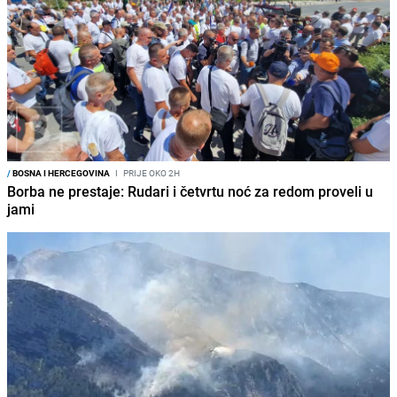
/
BOSNA I HERCEGOVINA
I
PRIJE OKO 2H
Borba ne prestaje: Rudari i četvrtu noć za redom proveli u
jami