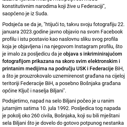
konstitutivnim narodima koji žive u Federaciji",
saopćeno je iz Suda.
Podsjeća se da je, "htijući to, takvu svoju fotografiju 22.
januara 2023.godine javno objavio na svom Facebook
profilu i istu postavio kao naslovnu sliku svog profila
koja je objavljena i na njegovom Instagram profilu, što
je imalo za posljedicu da je
objava s inkriminirajućom
fotografijom prikazana na skoro svim elektronskim i
printanim medijima na području USK i Federacije
BiH,
a što je prouzrokovalo uznemirenost građana na cijeloj
teritoriji Federacije BiH, a posebno Bošnjaka građana
općine Ključ i naselja Biljani".
Podsjetimo, napad na selo Biljani počeo je u ranim
jutarnjim satima 10. jula 1992. Posljedica tog napada
je pokolj oko 260 civila, Bošnjaka, koji su bili mještani
sela Biljani što je dovelo do gotovo potpunog nestanka