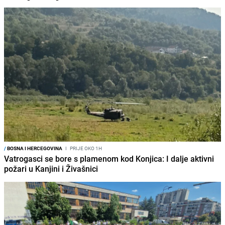
/
BOSNA I HERCEGOVINA
I
PRIJE OKO 1H
Vatrogasci se bore s plamenom kod Konjica: I dalje aktivni
požari u Kanjini i Živašnici