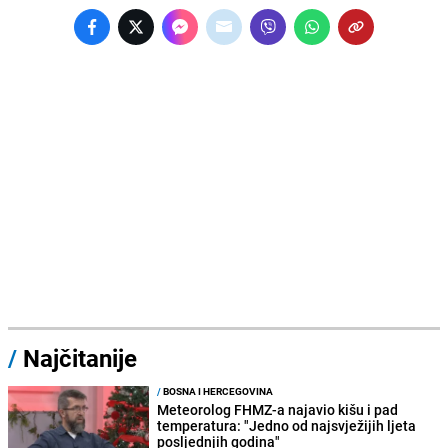
/
Najčitanije
/
BOSNA I HERCEGOVINA
Meteorolog FHMZ-a najavio kišu i pad
temperatura: "Jedno od najsvježijih ljeta
posljednjih godina"