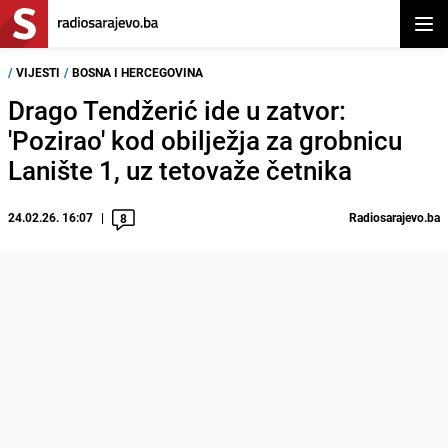
Otvor
/
VIJESTI
/
BOSNA I HERCEGOVINA
Drago Tendžerić ide u zatvor:
'Pozirao' kod obilježja za grobnicu
Lanište 1, uz tetovaže četnika
24.02.26. 16:07
Radiosarajevo.ba
8