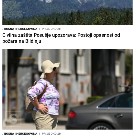
/
BOSNA I HERCEGOVINA
I
PRIJE OKO 2H
Civilna zaštita Posušje upozorava: Postoji opasnost od
požara na Blidinju
/
BOSNA I HERCEGOVINA
I
PRIJE OKO 2H