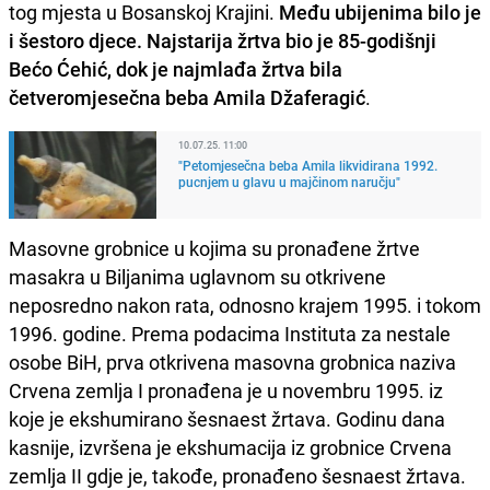
tog mjesta u Bosanskoj Krajini.
Među ubijenima bilo je
i šestoro djece. Najstarija žrtva bio je 85-godišnji
Bećo Ćehić, dok je najmlađa žrtva bila
četveromjesečna beba Amila Džaferagić
.
10.07.25. 11:00
"Petomjesečna beba Amila likvidirana 1992.
pucnjem u glavu u majčinom naručju"
Masovne grobnice u kojima su pronađene žrtve
masakra u Biljanima uglavnom su otkrivene
neposredno nakon rata, odnosno krajem 1995. i tokom
1996. godine. Prema podacima Instituta za nestale
osobe BiH, prva otkrivena masovna grobnica naziva
Crvena zemlja I pronađena je u novembru 1995. iz
koje je ekshumirano šesnaest žrtava. Godinu dana
kasnije, izvršena je ekshumacija iz grobnice Crvena
zemlja II gdje je, takođe, pronađeno šesnaest žrtava.