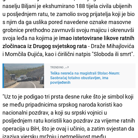
naselju Biljani je ekshumirano 188 tijela civila ubijenih
u posljednjem ratu, te zamolio svog prijatelja koji je bio
s njim da ga uslika pored navedene oznake masovne
grobnice prethodno zavrnuvši svoju majicu i okrenuvši
svoja leđa na kojima je
imao istetovirane likove ratnih
zločinaca iz Drugog svjetskog rata
- Draže Mihajlovića
i Momčila Đujića, kao i ćirilični natpis "Sloboda ili smrt".
TRENDING
Teška nesreća na magistrali Stolac-Neum:
Saobraćaj totalno obustavljen, ima
povrijeđenih
"Uz to je podigao tri prsta desne ruke što je simbol koji
se među pripadnicima srpskog naroda koristi kao
nacionalni pozdrav, a koji su srpski vojnici u
posljednjem ratu koristili kao pozdrav za vrijeme ratnih
operacija u BiH, što je ovaj i učinio, a zatim svjestan da
izaziva vjersku mržnju i netrpeljivost među