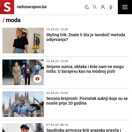
Otvor
/
moda
14.05.22. 13:20
Styling trik: Znate li šta je 'sendvič' metoda
odijevanja?
22.04.22. 13:29
Smjene sunca, oblaka i kiše nam ne mogu
ništa: U Sarajevu kao na modnoj pisti
02.04.22. 10:03
Sezona krajnosti: Povratak suknji koje su se
nosile prije 20 godina
07.03.22. 08:16
Saudijska princeza krši arapska pravila i