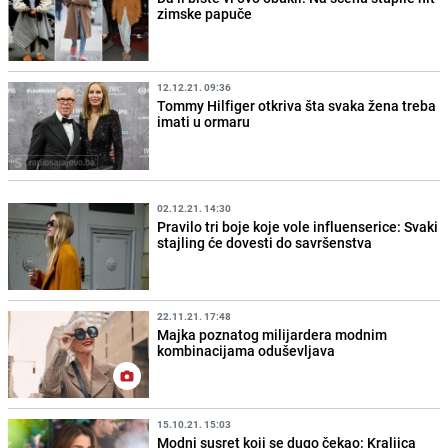
zimske papuče
12.12.21. 09:36
Tommy Hilfiger otkriva šta svaka žena treba
imati u ormaru
02.12.21. 14:30
Pravilo tri boje koje vole influenserice: Svaki
stajling će dovesti do savršenstva
22.11.21. 17:48
Majka poznatog milijardera modnim
kombinacijama oduševljava
15.10.21. 15:03
Modni susret koji se dugo čekao: Kraljica