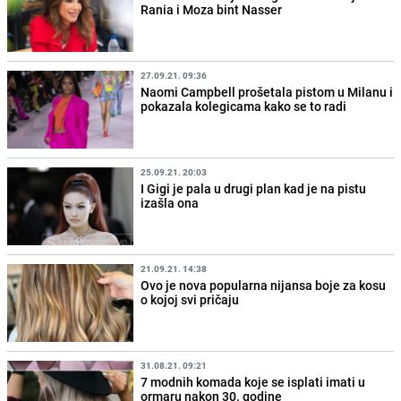
Rania i Moza bint Nasser
27.09.21. 09:36
Naomi Campbell prošetala pistom u Milanu i
pokazala kolegicama kako se to radi
25.09.21. 20:03
I Gigi je pala u drugi plan kad je na pistu
izašla ona
21.09.21. 14:38
Ovo je nova popularna nijansa boje za kosu
o kojoj svi pričaju
31.08.21. 09:21
7 modnih komada koje se isplati imati u
ormaru nakon 30. godine