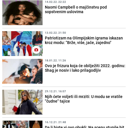
14.02.22. 22:22
Naomi Campbell o majčinstvu pod
sopstvenim uslovima
13.02.22. 21:50
Patriotizam na Olimpijskim igrama iskazan
kroz modu: "Brže, više, jače, zajedno"
18.01.22. 11:26
Ovo je frizura koja će obilježiti 2022. godinu:
Shag je nosiv i lako prilagodljiv
29.12.21. 16:07
Njih ćete voljeti ili mrziti: U modu se vratile
"čudne" tajice
16.12.21. 21:48
Da li biste vi ovo obukli: Na scenu stupile hit