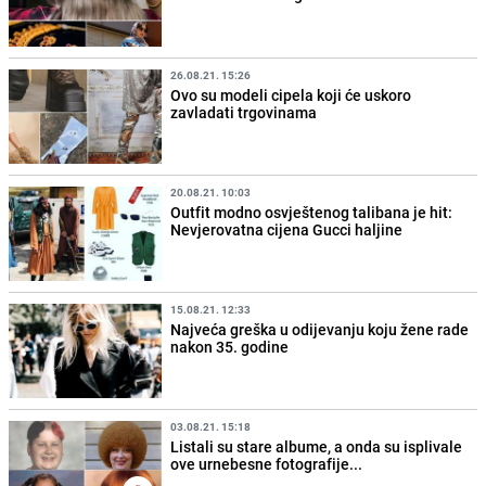
26.08.21. 15:26
Ovo su modeli cipela koji će uskoro
zavladati trgovinama
20.08.21. 10:03
Outfit modno osvještenog talibana je hit:
Nevjerovatna cijena Gucci haljine
15.08.21. 12:33
Najveća greška u odijevanju koju žene rade
nakon 35. godine
03.08.21. 15:18
Listali su stare albume, a onda su isplivale
ove urnebesne fotografije...