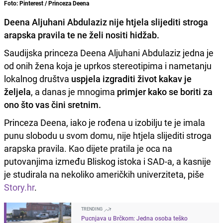
Foto: Pinterest / Princeza Deena
Deena Aljuhani Abdulaziz nije htjela slijediti stroga
arapska pravila te ne želi nositi hidžab.
Saudijska princeza Deena Aljuhani Abdulaziz jedna je
od onih žena koja je uprkos stereotipima i nametanju
lokalnog društva
uspjela izgraditi život kakav je
željela
, a danas je mnogima
primjer kako se boriti za
ono što vas čini sretnim.
Princeza Deena, iako je rođena u izobilju te je imala
punu slobodu u svom domu, nije htjela slijediti stroga
arapska pravila. Kao dijete pratila je oca na
putovanjima između Bliskog istoka i SAD-a, a kasnije
je studirala na nekoliko američkih univerziteta, piše
Story.hr
.
TRENDING
Pucnjava u Brčkom: Jedna osoba teško