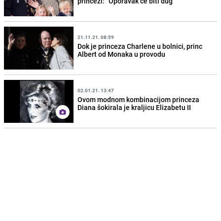
princezi: "Oporavak će biti dug"
21.11.21. 08:59
Dok je princeza Charlene u bolnici, princ
Albert od Monaka u provodu
02.01.21. 13:47
Ovom modnom kombinacijom princeza
Diana šokirala je kraljicu Elizabetu II