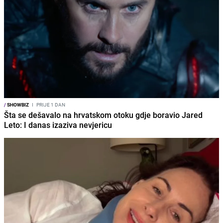
/
SHOWBIZ
I
PRIJE 1 DAN
Šta se dešavalo na hrvatskom otoku gdje boravio Jared
Leto: I danas izaziva nevjericu