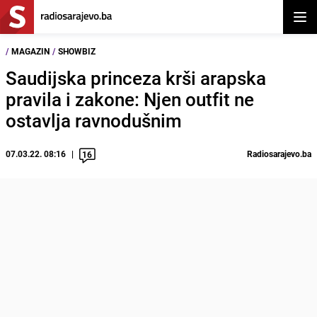
Otvor
/
MAGAZIN
/
SHOWBIZ
Saudijska princeza krši arapska
pravila i zakone: Njen outfit ne
ostavlja ravnodušnim
07.03.22. 08:16
Radiosarajevo.ba
16