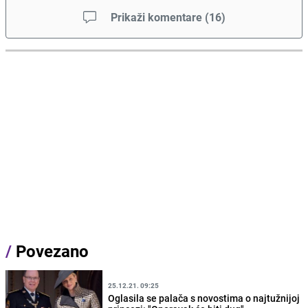
Prikaži komentare
(
16
)
/
Povezano
25.12.21. 09:25
Oglasila se palača s novostima o najtužnijoj