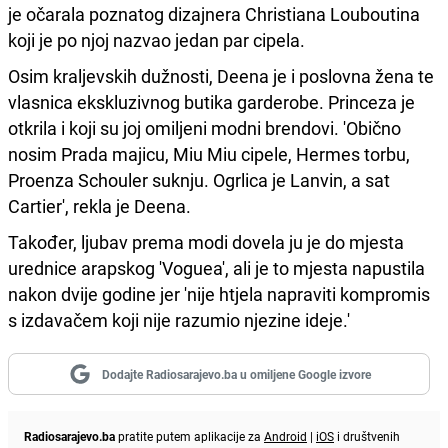
je očarala poznatog dizajnera Christiana Louboutina
koji je po njoj nazvao jedan par cipela.
Osim kraljevskih dužnosti, Deena je i poslovna žena te
vlasnica ekskluzivnog butika garderobe. Princeza je
otkrila i koji su joj omiljeni modni brendovi. 'Obično
nosim Prada majicu, Miu Miu cipele, Hermes torbu,
Proenza Schouler suknju. Ogrlica je Lanvin, a sat
Cartier', rekla je Deena.
Također, ljubav prema modi dovela ju je do mjesta
urednice arapskog 'Voguea', ali je to mjesta napustila
nakon dvije godine jer 'nije htjela napraviti kompromis
s izdavačem koji nije razumio njezine ideje.'
Dodajte Radiosarajevo.ba u omiljene Google izvore
Radiosarajevo.ba
pratite putem aplikacije za
Android
|
iOS
i društvenih