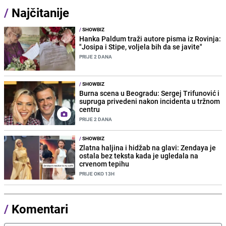
/
Najčitanije
/
SHOWBIZ
Hanka Paldum traži autore pisma iz Rovinja:
"Josipa i Stipe, voljela bih da se javite"
PRIJE 2 DANA
/
SHOWBIZ
Burna scena u Beogradu: Sergej Trifunović i
supruga privedeni nakon incidenta u tržnom
centru
PRIJE 2 DANA
/
SHOWBIZ
Zlatna haljina i hidžab na glavi: Zendaya je
ostala bez teksta kada je ugledala na
crvenom tepihu
PRIJE OKO 13H
/
Komentari