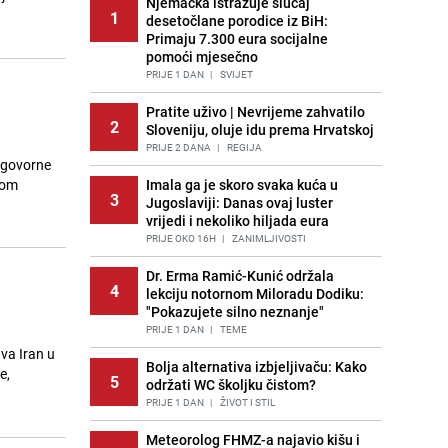
Njemačka istražuje slučaj
1
desetočlane porodice iz BiH:
Primaju 7.300 eura socijalne
pomoći mjesečno
PRIJE 1 DAN
|
SVIJET
Pratite uživo | Nevrijeme zahvatilo
2
Sloveniju, oluje idu prema Hrvatskoj
PRIJE 2 DANA
|
REGIJA
odgovorne
vom
Imala ga je skoro svaka kuća u
3
Jugoslaviji: Danas ovaj luster
vrijedi i nekoliko hiljada eura
PRIJE OKO 16H
|
ZANIMLJIVOSTI
Dr. Erma Ramić-Kunić održala
4
lekciju notornom Miloradu Dodiku:
"Pokazujete silno neznanje"
PRIJE 1 DAN
|
TEME
va Iran u
Bolja alternativa izbjeljivaču: Kako
e,
5
održati WC školjku čistom?
PRIJE 1 DAN
|
ŽIVOT I STIL
Meteorolog FHMZ-a najavio kišu i