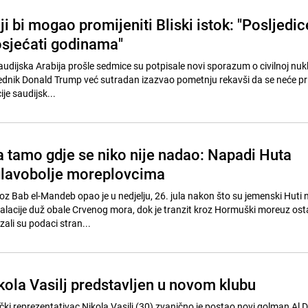
 bi mogao promijeniti Bliski istok: "Posljedic
osjećati godinama"
audijska Arabija prošle sedmice su potpisale novi sporazum o civilnoj nuk
dsjednik Donald Trump već sutradan izazvao pometnju rekavši da se neće pri
je saudijsk...
a tamo gdje se niko nije nadao: Napadi Huta
glavobolje moreplovcima
oz Bab el-Mandeb opao je u nedjelju, 26. jula nakon što su jemenski Huti 
talacije duž obale Crvenog mora, dok je tranzit kroz Hormuški moreuz ost
ali su podaci stran...
kola Vasilj predstavljen u novom klubu
 reprezentativac Nikola Vasilj (30) zvanično je postao novi golman Al Di