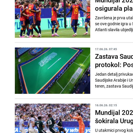
osigurala pl
Završena je prva ut
se ove godnie igra u
Atlanti slavila ubjedl
17.06.26. 07:45
Zastava Saud
protokol: Pos
Jedan detalj privuka
Saudijske Arabije i 
teren, zastava Saudij
16.06.26. 02:15
Mundijal 202
šokirala Uru
U utakmici prvog kol