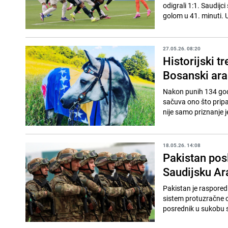
odigrali 1:1. Saudij
golom u 41. minuti. U 
27.05.26. 08:20
Historijski t
Bosanski ara
Nakon punih 134 godi
sačuva ono što pripa
nije samo priznanje j
18.05.26. 14:08
Pakistan pos
Saudijsku Ar
Pakistan je rasporedi
sistem protuzračne o
posrednik u sukobu s