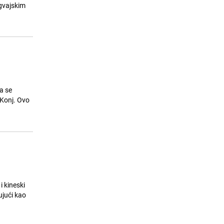
25.07.26. 08:59
|
BOSNA I HERCEGOVINA
ugvajskim
a se
 Konj. Ovo
i kineski
ujući kao