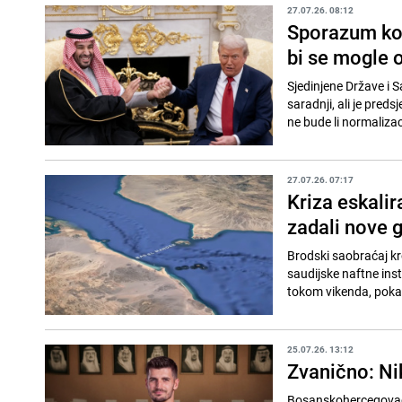
27.07.26. 08:12
Sporazum koji
bi se mogle 
Sjedinjene Države i S
saradnji, ali je pre
ne bude li normalizaci
27.07.26. 07:17
Kriza eskalir
zadali nove 
Brodski saobraćaj kr
saudijske naftne ins
tokom vikenda, pokaz
25.07.26. 13:12
Zvanično: Ni
Bosanskohercegovački