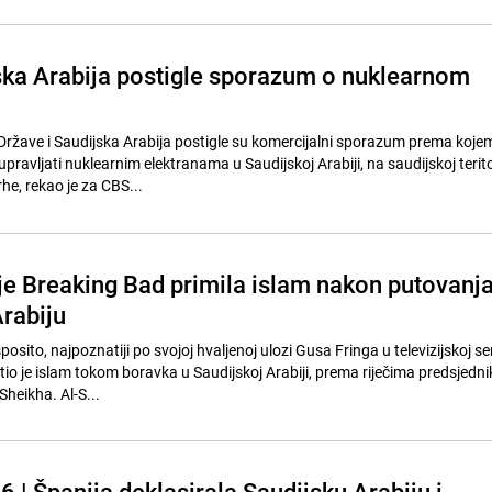
ska Arabija postigle sporazum o nuklearnom
Države i Saudijska Arabija postigle su komercijalni sporazum prema koje
ravljati nuklearnim elektranama u Saudijskoj Arabiji, na saudijskoj teritor
vrhe, rekao je za CBS...
ije Breaking Bad primila islam nakon putovanj
Arabiju
sito, najpoznatiji po svojoj hvaljenoj ulozi Gusa Fringa u televizijskoj seri
tio je islam tokom boravka u Saudijskoj Arabiji, prema riječima predsjedn
Sheikha. Al-S...
 | Španija deklasirala Saudijsku Arabiju i