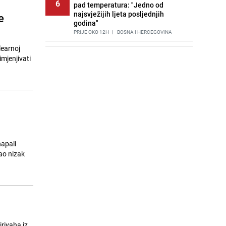
6
pad temperatura: "Jedno od
najsvježijih ljeta posljednjih
e
godina"
PRIJE OKO 12H
|
BOSNA I HERCEGOVINA
learnoj
Agić kritizira političare u Bugojnu:
7
mjenjivati
Zbog straha od HDZ-a niko Vučiću
nije rekao istinu o Čipuljiću
PRIJE 2 DANA
|
TEME
Znate li šta Dino Merlin pojede prije
8
izlaska na scenu? Njegov ritual
iznenadio mnoge
PRIJE 2 DANA
|
SHOWBIZ
Stručnjaci upozoravaju: Izrael ulaže
napali
9
milione kako bi utjecao na
ao nizak
odgovore ChatGPT-a o Gazi
PRIJE 1 DAN
|
SVIJET
Nastavak provokacija: MUP RS
10
oduzeo zastavu s ljiljanima i
sankcionisao vozača iz Bosanskog
Novog
riyaha iz
PRIJE 2 DANA
|
BOSNA I HERCEGOVINA