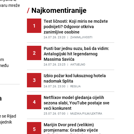
uvaru mreže
/
Najkomentiranije
Tajna savršenog makedonskog
11
ajvara: Stari recept za kremast i
bogat okus
Test ličnosti: Koji miris ne možete
1
podnijeti? Odgovor otkriva
PRIJE 2 DANA
|
RECEPTI
zanimljive osobine
Cijela regija čeka njegovu
24.07.26. 23:20
|
ZANIMLJIVOSTI
12
progonozu: Poznati meteorolog
najavljuje veću promjenu vremena
Pusti bar jednu suzu, baš da vidim:
2
Antalogijski hit legendarnog
PRIJE OKO 7H
|
REGIJA
Massima Savića
lom
Borba trajala satima: Pogledajte
24.07.26. 23:25
|
AKTUELNO
zmeđu
13
'grdosiju' od skoro tri metra koju su
braća izvukla iz mora
Izbio požar kod luksuznog hotela
3
nadomak Splita
PRIJE 2 DANA
|
SVIJET
24.07.26. 23:30
|
REGIJA
Gosti iz Njemačke napravili požar u
14
a
apartmanu u Istri, vlasniku se
Netflixov model gledanja cijelih
4
smijali i pokazivali srednji prst
sezona slabi, YouTube postaje sve
veći konkurent
PRIJE 1 DAN
|
REGIJA
25.07.26. 07:00
|
MUZIKA/FILM/LEKTIRA
 se Rijad
Očistite rernu bez hemikalija:
sjednik
15
Poznata stručnjakinja dijeli savjete
Marijin Dvor pred (velikim)
5
promjenama: Gradsko vijeće
PRIJE 1 DAN
|
ŽIVOT I STIL