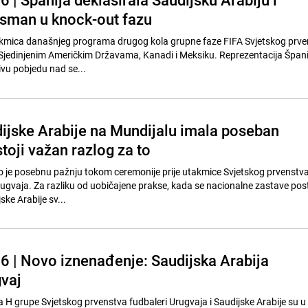
asman u knock-out fazu
akmica današnjeg programa drugog kola grupne faze FIFA Svjetskog prve
 Sjedinjenim Američkim Državama, Kanadi i Meksiku. Reprezentacija Španij
jivu pobjedu nad se...
ijske Arabije na Mundijalu imala poseban
toji važan razlog za to
o je posebnu pažnju tokom ceremonije prije utakmice Svjetskog prvenstv
Urugvaja. Za razliku od uobičajene prakse, kada se nacionalne zastave pos
ske Arabije sv...
6 | Novo iznenađenje: Saudijska Arabija
gvaj
a H grupe Svjetskog prvenstva fudbaleri Urugvaja i Saudijske Arabije su u