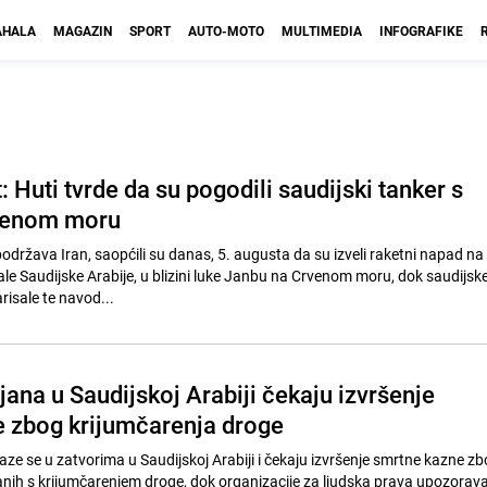
HALA
MAGAZIN
SPORT
AUTO-MOTO
MULTIMEDIA
INFOGRAFIKE
: Huti tvrde da su pogodili saudijski tanker s
venom moru
održava Iran, saopćili su danas, 5. augusta da su izveli raketni napad na 
le Saudijske Arabije, u blizini luke Janbu na Crvenom moru, dok saudijske
isale te navod...
jana u Saudijskoj Arabiji čekaju izvršenje
 zbog krijumčarenja droge
aze se u zatvorima u Saudijskoj Arabiji i čekaju izvršenje smrtne kazne z
zanih s krijumčarenjem droge, dok organizacije za ljudska prava upozorav