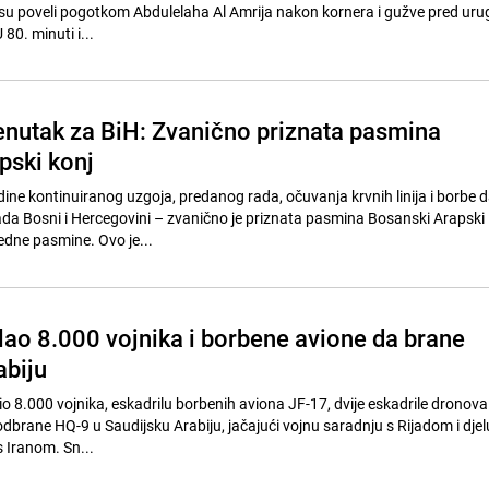
ci su poveli pogotkom Abdulelaha Al Amrija nakon kornera i gužve pred ur
80. minuti i...
renutak za BiH: Zvanično priznata pasmina
pski konj
ne kontinuiranog uzgoja, predanog rada, očuvanja krvnih linija i borbe d
da Bosni i Hercegovini – zvanično je priznata pasmina Bosanski Arapski
edne pasmine. Ovo je...
lao 8.000 vojnika i borbene avione da brane
abiju
o 8.000 vojnika, eskadrilu borbenih aviona JF-17, dvije eskadrile dronova 
dbrane HQ-9 u Saudijsku Arabiju, jačajući vojnu saradnju s Rijadom i djel
 Iranom. Sn...