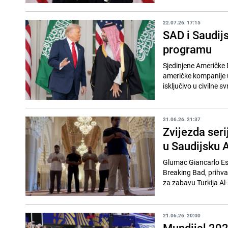
22.07.26. 17:15
SAD i Saudij
programu
Sjedinjene Američke 
američke kompanije up
isključivo u civilne s
21.06.26. 21:37
Zvijezda ser
u Saudijsku 
Glumac Giancarlo Espo
Breaking Bad, prihva
za zabavu Turkija Al-
21.06.26. 20:00
Mundijal 2026