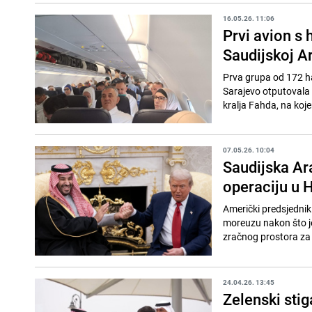
16.05.26. 11:06
Prvi avion s
Saudijskoj Ar
Prva grupa od 172 h
Sarajevo otputovala p
kralja Fahda, na koje
07.05.26. 10:04
Saudijska Ara
operaciju u
Američki predsjednik
moreuzu nakon što je
zračnog prostora za 
24.04.26. 13:45
Zelenski stig