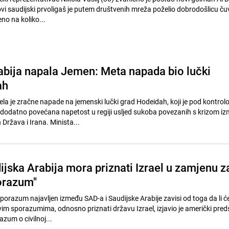
ovi saudijski prvoligaš je putem društvenih mreža poželio dobrodošlicu č
no na koliko...
abija napala Jemen: Meta napada bio lučki
ah
vela je zračne napade na jemenski lučki grad Hodeidah, koji je pod kontro
e dodatno povećana napetost u regiji usljed sukoba povezanih s krizom i
 Država i Irana. Minista...
jska Arabija mora priznati Izrael u zamjenu z
orazum"
porazum najavljen između SAD-a i Saudijske Arabije zavisi od toga da li će
im sporazumima, odnosno priznati državu Izrael, izjavio je američki pred
zum o civilnoj...