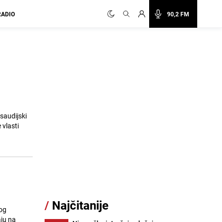
RADIO
90,2 FM
saudijski
 vlasti
/
Najčitanije
bog
aju na