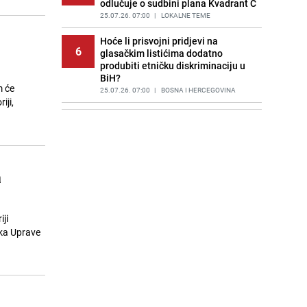
odlučuje o sudbini plana Kvadrant C
25.07.26. 07:00
|
LOKALNE TEME
Hoće li prisvojni pridjevi na
6
glasačkim listićima dodatno
produbiti etničku diskriminaciju u
BiH?
m će
25.07.26. 07:00
|
BOSNA I HERCEGOVINA
iji,
Alarmantno upozorenje Volodimira
7
Zelenskog: "Rusija planira veliki
napad za 48 sati"
25.07.26. 07:15
|
SVIJET
a
"Kvadrant C- Marijin Dvor": Razvoj
8
Sarajeva ili više smoga i gužvi?
25.07.26. 07:29
|
LOKALNE TEME
ji
Reakcija nakon poraza Argentine se
ika Uprave
9
ne stišava: Tvrde da su oštećeni u
duelu protiv Španije
25.07.26. 07:43
|
NOGOMET
Saudijska Arabija napala Jemen:
10
Meta napada bio lučki grad