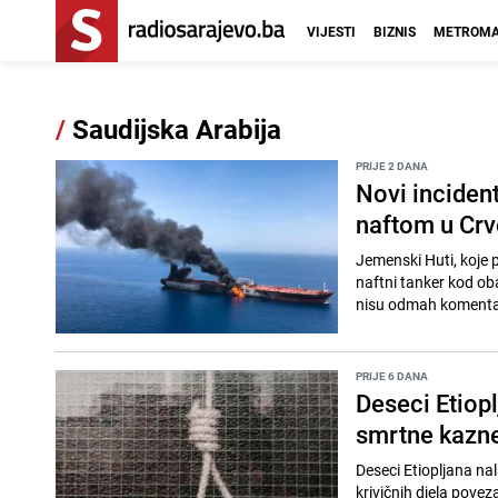
VIJESTI
BIZNIS
METROMA
/
Saudijska Arabija
PRIJE 2 DANA
Novi incident
naftom u Cr
Jemenski Huti, koje p
naftni tanker kod oba
nisu odmah komentar
PRIJE 6 DANA
Deseci Etiopl
smrtne kazne
Deseci Etiopljana nal
krivičnih djela pove