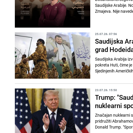
Saudijske Arabije. N
Zmajeva. Nije navede
25.07.26. 07:56
Saudijska Ar
grad Hodeid
Saudijska Arabija iz
pokreta Huti, čime j
Sjedinjenih Američkih
23.07.26. 15:50
Trump: "Saudi
nuklearni sp
Značajan nuklearni s
pridružiti Abrahamov
Donald Trump. "Spora