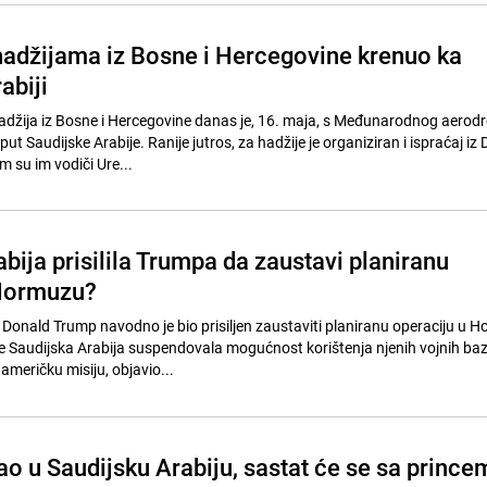
 hadžijama iz Bosne i Hercegovine krenuo ka
abiji
adžija iz Bosne i Hercegovine danas je, 16. maja, s Međunarodnog aero
ut Saudijske Arabije. Ranije jutros, za hadžije je organiziran i ispraćaj iz
m su im vodiči Ure...
bija prisilila Trumpa da zaustavi planiranu
 Hormuzu?
 Donald Trump navodno je bio prisiljen zaustaviti planiranu operaciju u
 Saudijska Arabija suspendovala mogućnost korištenja njenih vojnih baz
američku misiju, objavio...
ao u Saudijsku Arabiju, sastat će se sa prince