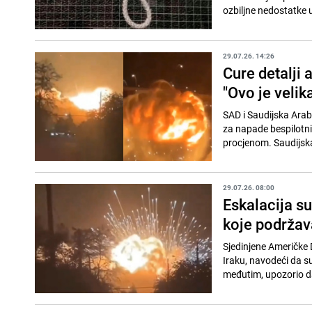
ozbiljne nedostatke 
29.07.26. 14:26
Cure detalji 
"Ovo je velik
SAD i Saudijska Arab
za napade bespilotni
procjenom. Saudijska 
29.07.26. 08:00
Eskalacija su
koje podržava
Sjedinjene Američke 
Iraku, navodeći da s
međutim, upozorio da 