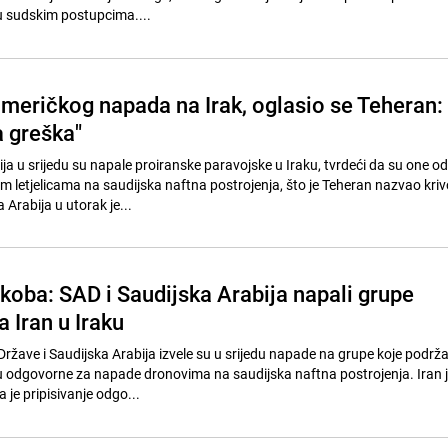
u sudskim postupcima....
američkog napada na Irak, oglasio se Teheran:
a greška"
ija u srijedu su napale proiranske paravojske u Iraku, tvrdeći da su one 
m letjelicama na saudijska naftna postrojenja, što je Teheran nazvao kri
Arabija u utorak je...
koba: SAD i Saudijska Arabija napali grupe
 Iran u Iraku
Države i Saudijska Arabija izvele su u srijedu napade na grupe koje podrža
u odgovorne za napade dronovima na saudijska naftna postrojenja. Iran j
je pripisivanje odgo...