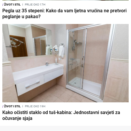
/
ŽIVOT I STIL
I
PRIJE OKO 17H
Pegla uz 35 stepeni: Kako da vam ljetna vrućina ne pretvori
peglanje u pakao?
/
ŽIVOT I STIL
I
PRIJE OKO 19H
Kako očistiti staklo od tuš-kabina: Jednostavni savjeti za
očuvanje sjaja