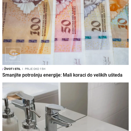
/
ŽIVOT I STIL
I
PRIJE OKO 15H
Smanjite potrošnju energije: Mali koraci do velikih ušteda