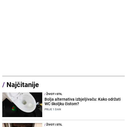
/
Najčitanije
/
ŽIVOT I STIL
Bolja alternativa izbjeljivaču: Kako održati
WC školjku čistom?
PRIJE 1 DAN
/
ŽIVOT I STIL