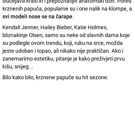
slučejava krasi ih i prepoznatljiv anatomski đon. Pored
krznenih papuča, popularne su i one nalik na klompe, a
svi modeli nose se na čarape
.
Kendall Jenner, Hailey Bieber, Katie Holmes,
bliznakinje Olsen, samo su neke od slavnih dama koje
su podlegle ovom trendu, koji, ruku na srce, možda
jeste udoban i topao, ali nikako nije praktičan. Ako i
zanemarimo estetiku, pitanje je kako preživjeti prvu
kišu, snijeg...
Bilo kako bilo, krznene papuče su hit sezone.