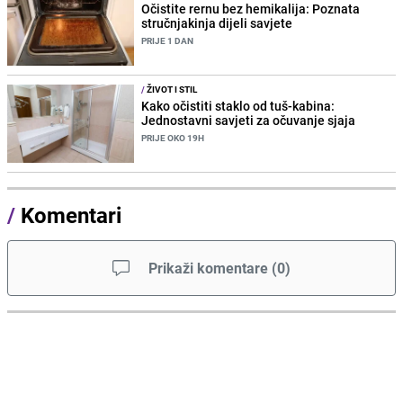
Očistite rernu bez hemikalija: Poznata
stručnjakinja dijeli savjete
PRIJE 1 DAN
/
ŽIVOT I STIL
Kako očistiti staklo od tuš-kabina:
Jednostavni savjeti za očuvanje sjaja
PRIJE OKO 19H
/
Komentari
Prikaži komentare
(
0
)