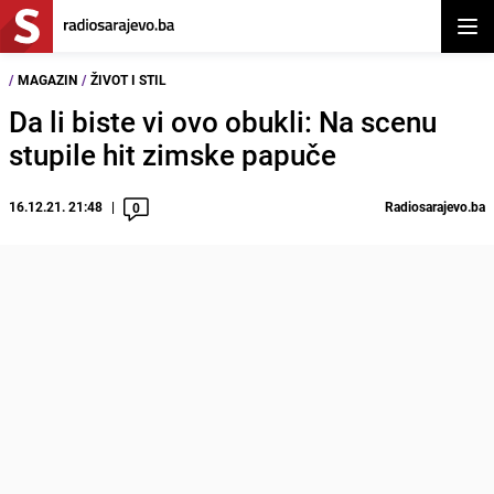
Otvor
/
MAGAZIN
/
ŽIVOT I STIL
Da li biste vi ovo obukli: Na scenu
stupile hit zimske papuče
16.12.21. 21:48
Radiosarajevo.ba
0