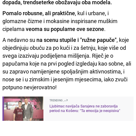
dopada, trendseterke obožavaju oba modela.
Pomalo robusne, ali praktične
, kul i urbane, i
glomazne čizme i mokasine inspirisane muškim
cipelama
veoma su popularne ove sezone
.
A nedavno su
na scenu stupile i "ružne papuče"
, koje
objedinjuju obuću za po kući i za šetnju, koje više od
svega izazivaju podijeljena mišljenja. Riječ je o
papučama koje na prvi pogled izgledaju kao sobne, ali
su zapravo namijenjene spoljašnjim aktivnostima, i
nose se i u zimskim i jesenjim mjesecima, iako zvuči
potpuno nevjerovatno!
TRENDING
Ljubimac navijača Sarajeva ne zaboravlja
period na Koševu: "Ta emocija je neopisiva"