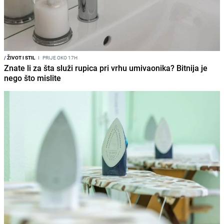
/
ŽIVOT I STIL
I
PRIJE OKO 17H
Znate li za šta služi rupica pri vrhu umivaonika? Bitnija je
nego što mislite