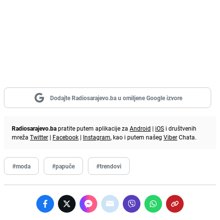
Dodajte Radiosarajevo.ba u omiljene Google izvore
Radiosarajevo.ba
pratite putem aplikacije za
Android
|
iOS
i društvenih
mreža
Twitter
|
Facebook
|
Instagram
, kao i putem našeg
Viber
Chata.
#moda
#papuče
#trendovi