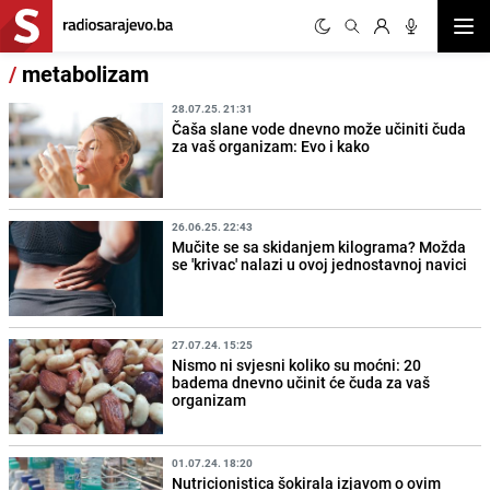
Otvor
/
metabolizam
28.07.25. 21:31
Čaša slane vode dnevno može učiniti čuda
za vaš organizam: Evo i kako
26.06.25. 22:43
Mučite se sa skidanjem kilograma? Možda
se 'krivac' nalazi u ovoj jednostavnoj navici
27.07.24. 15:25
Nismo ni svjesni koliko su moćni: 20
badema dnevno učinit će čuda za vaš
organizam
01.07.24. 18:20
Nutricionistica šokirala izjavom o ovim