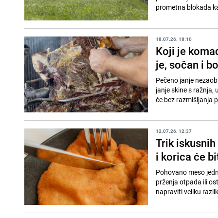
prometna blokada kakv
18.07.26. 18:10
Koji je komad
je, sočan i b
Pečeno janje nezaobi
janje skine s ražnja, 
će bez razmišljanja 
12.07.26. 12:37
Trik iskusni
i korica će b
Pohovano meso jedno 
prženja otpada ili o
napraviti veliku razliku