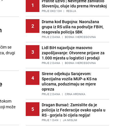
Pratite uživo | Nevrijeme zahvatilo
1
Sloveniju, oluje idu prema Hrvatskoj
PRIJE OKO 13H
|
REGIJA
Drama kod Bugojna: Naoružana
2
grupa iz RS ušla na područje FBiH,
n
reagovala policija SBK
PRIJE 2 DANA
|
BOSNA I HERCEGOVINA
 čim se
Lidl BiH najavljuje masovno
3
ca, drugi
zapošljavanje: Otvorene prijave za
1.000 mjesta u logistici i prodaji
PRIJE 2 DANA
|
BOSNA I HERCEGOVINA
Sirene odjekuju Sarajevom:
4
Specijalna vozila MUP-a KS na
e
ulicama, poduzimaju se mjere
opreza
PRIJE 2 DANA
|
CRNA HRONIKA
a tokom
Dragan Bursać: Zamislite da je
koji može
5
policija iz Federacije ovako upala u
RS - gorjela bi cijela regija!
PRIJE 1 DAN
|
JA MISLIM