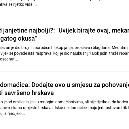
a se rijetko viđa,...
 janjetine najbolji?: "Uvijek birajte ovaj, meka
ogatog okusa"
lazan je dio brojnih porodičnih okupljanja, proslava i blagdana. Međutim,
uvijek se povede ista rasprava, koji je dio najukusniji? Dok jedni traže rebar
posegnut...
h domaćica: Dodajte ovo u smjesu za pohovanj
iti savršeno hrskava
je od omiljenih jela u mnogim domaćinstvima, ali nije rijetkost da koric
stane mekana umjesto hrskava. Iskusne domaćice imaju jednostavan trik 
, a riječ je o...