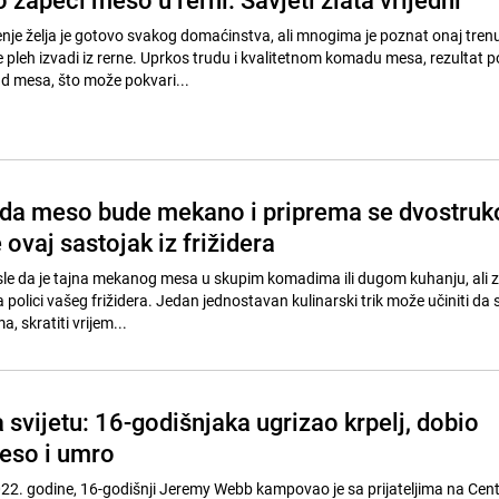
je želja je gotovo svakog domaćinstva, ali mnogima je poznat onaj tren
e pleh izvadi iz rerne. Uprkos trudu i kvalitetnom komadu mesa, rezultat 
d mesa, što može pokvari...
ni da meso bude mekano i priprema se dvostruk
 ovaj sastojak iz frižidera
e da je tajna mekanog mesa u skupim komadima ili dugom kuhanju, ali 
na polici vašeg frižidera. Jedan jednostavan kulinarski trik može učiniti da
, skratiti vrijem...
a svijetu: 16-godišnjaka ugrizao krpelj, dobio
meso i umro
22. godine, 16-godišnji Jeremy Webb kampovao je sa prijateljima na Cent