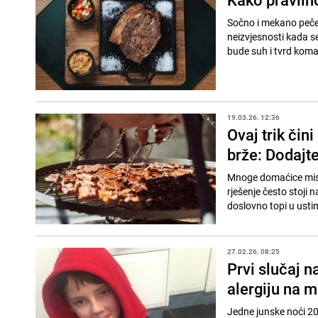
Sočno i mekano pečen
neizvjesnosti kada s
bude suh i tvrd koma
19.03.26. 12:36
Ovaj trik či
brže: Dodajte
Mnoge domaćice misl
rješenje često stoji 
doslovno topi u ustima
27.02.26. 08:25
Prvi slučaj n
alergiju na 
Jedne junske noći 20