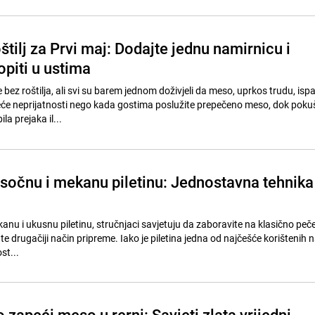
štilj za Prvi maj: Dodajte jednu namirnicu i
opiti u ustima
e bez roštilja, ali svi su barem jednom doživjeli da meso, uprkos trudu, isp
e neprijatnosti nego kada gostima poslužite prepečeno meso, dok poku
ila prejaka il...
 sočnu i mekanu piletinu: Jednostavna tehnika
anu i ukusnu piletinu, stručnjaci savjetuju da zaboravite na klasično peče
obate drugačiji način pripreme. Iako je piletina jedna od najčešće korištenih
st...
 zapeći meso u rerni: Savjeti zlata vrijedni