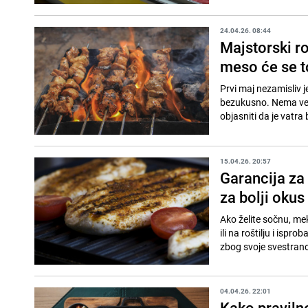
24.04.26. 08:44
Majstorski ro
meso će se t
Prvi maj nezamisliv j
bezukusno. Nema već
objasniti da je vatra b
15.04.26. 20:57
Garancija za
za bolji okus
Ako želite sočnu, mek
ili na roštilju i ispr
zbog svoje svestrano
04.04.26. 22:01
Kako pravilno