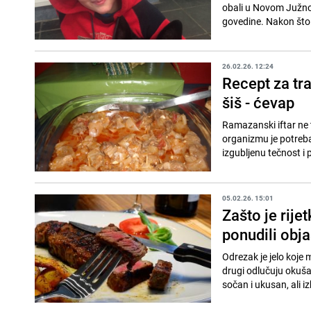
obali u Novom Južnom
govedine. Nakon što j
26.02.26. 12:24
Recept za tra
šiš - ćevap
Ramazanski iftar ne t
organizmu je potreba
izgubljenu tečnost i p
05.02.26. 15:01
Zašto je rije
ponudili obj
Odrezak je jelo koje
drugi odlučuju okuša
sočan i ukusan, ali i