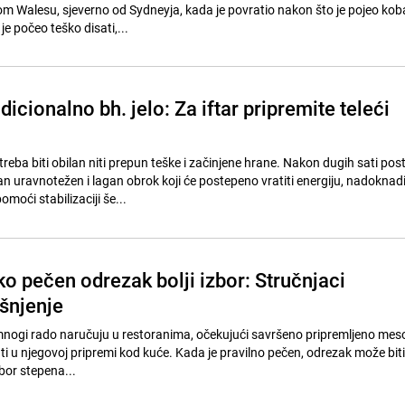
 Walesu, sjeverno od Sydneyja, kada je povratio nakon što je pojeo kob
e počeo teško disati,...
dicionalno bh. jelo: Za iftar pripremite teleći
reba biti obilan niti prepun teške i začinjene hrane. Nakon dugih sati post
n uravnotežen i lagan obrok koji će postepeno vratiti energiju, nadoknadi
omoći stabilizaciji še...
tko pečen odrezak bolji izbor: Stručnjaci
ašnjenje
 mnogi rado naručuju u restoranima, očekujući savršeno pripremljeno meso
ti u njegovoj pripremi kod kuće. Kada je pravilno pečen, odrezak može bit
zbor stepena...