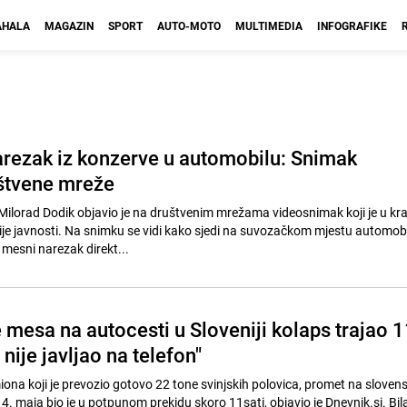
HALA
MAGAZIN
SPORT
AUTO-MOTO
MULTIMEDIA
INFOGRAFIKE
arezak iz konzerve u automobilu: Snimak
uštvene mreže
ilorad Dodik objavio je na društvenim mrežama videosnimak koji je u kr
ije javnosti. Na snimku se vidi kako sjedi na suvozačkom mjestu automobi
 mesni narezak direkt...
 mesa na autocesti u Sloveniji kolaps trajao 1
 nije javljao na telefon"
ona koji je prevozio gotovo 22 tone svinjskih polovica, promet na slovens
4. maja bio je u potpunom prekidu skoro 11sati, objavio je Dnevnik.si. Bila