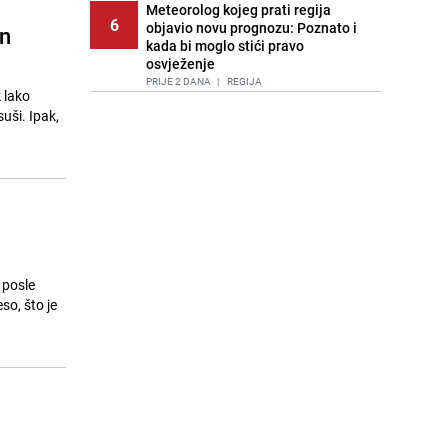
Meteorolog kojeg prati regija
6
objavio novu prognozu: Poznato i
an
kada bi moglo stići pravo
osvježenje
PRIJE 2 DANA
|
REGIJA
k lako
uši. Ipak,
Tuga nakon nesreće kod Neuma:
7
Supruga poginulog motocikliste
oglasila se emotivnom objavom
PRIJE 1 DAN
|
BOSNA I HERCEGOVINA
Lice Sarajeva koje ne smijemo
8
ignorisati: Ispod mosta pronađen
improvizovani dom
PRIJE 2 DANA
|
LOKALNE TEME
 posle
Ubistvo u Sarajevu, uhapšen 47-
so, što je
9
godišnjak
PRIJE 2 DANA
|
CRNA HRONIKA
Agić kritizira političare u Bugojnu:
10
Zbog straha od HDZ-a niko Vučiću
nije rekao istinu o Čipuljiću
PRIJE OKO 19H
|
TEME