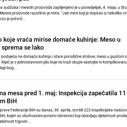
a sudžuka i mesnih proizvoda zaplijenjeno je u ponedjeljak, 4. maja, u Stu
sne proizvode razotkrio je miris. "Jak miris koji je dopirao iz nekoliko v
zo je potvrd...
lo koje vraća mirise domaće kuhinje: Meso u
 sprema se lako
ji podsjeća na domaću kuhinju i stare porodične stolove, meso u gustom s
a. Riječ je o jednostavnom jelu koje ne traži skupe sastojke ni komplikovan
daje bog...
ena mesa pred 1. maj: Inspekcija zapečatila 11
om BiH
rave Federacije BiH su danas, 30. aprila, izvršili 223 inspekcijska nadzor
iH, kojim su obuhvaćeni porezni obveznici koji obavljaju djelatnost proda
latnost trgovin...