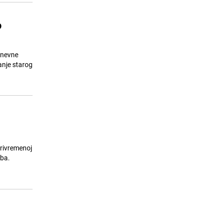
o
dnevne
anje starog
privremenoj
.ba.