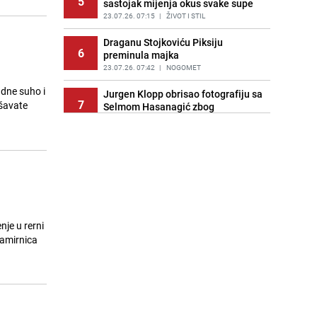
5
sastojak mijenja okus svake supe
23.07.26. 07:15
|
ŽIVOT I STIL
Draganu Stojkoviću Piksiju
6
preminula majka
23.07.26. 07:42
|
NOGOMET
adne suho i
Jurgen Klopp obrisao fotografiju sa
7
šavate
Selmom Hasanagić zbog
uvredljivog naslova
23.07.26. 07:43
|
NOGOMET
Mnogi vozači u BiH ovo ne znaju:
8
Bez stikera na staklu prijete kazne
do 1.000 KM
23.07.26. 07:48
|
BOSNA I HERCEGOVINA
Putujete kroz Hrvatsku? Pred
nje u rerni
9
Zagrebom se stvorila kolona od tri
 namirnica
kilometra
23.07.26. 08:00
|
REGIJA
Elektroprivreda najavila nova
10
isključenja: Pojedine sarajevske
ulice danas bez struje i po šest sati