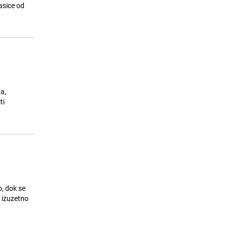
zahvataju pljuskovi i grmljavina
asice od
23.07.26. 08:30
|
BOSNA I HERCEGOVINA
a,
ti
, dok se
i izuzetno