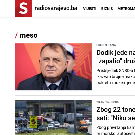
VIJESTI
BIZNIS
METROMA
/
meso
PRIJE 3 DANA
Dodik jede n
"zapalio" dr
Predsjednik SNSD-a M
izazvao brojne reakc
pokretu i nožem jede
28.07.26. 08:05
Zbog 22 tone
sati: "Niko se
Zbog prevrtanja kami
primorskoj autocesti 