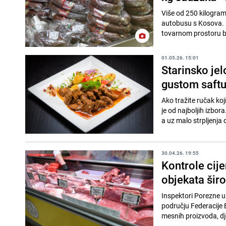
Više od 250 kilogram
autobusu s Kosova. Me
tovarnom prostoru br
01.05.26. 15:01
Starinsko je
gustom saftu
Ako tražite ručak ko
je od najboljih izbor
a uz malo strpljenja 
30.04.26. 19:55
Kontrole cij
objekata šir
Inspektori Porezne up
području Federacije B
mesnih proizvoda, dje