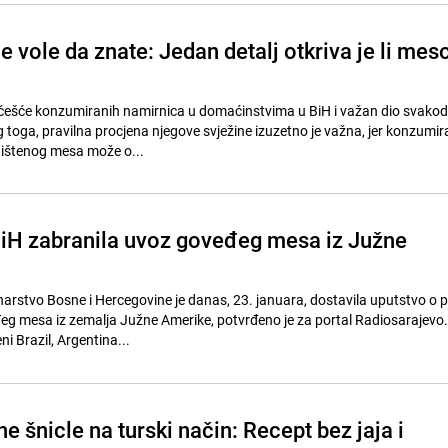
 vole da znate: Jedan detalj otkriva je li mes
jčešće konzumiranih namirnica u domaćinstvima u BiH i važan dio svako
 toga, pravilna procjena njegove svježine izuzetno je važna, jer konzumir
dištenog mesa može o...
iH zabranila uvoz goveđeg mesa iz Južne
inarstvo Bosne i Hercegovine je danas, 23. januara, dostavila uputstvo o 
g mesa iz zemalja Južne Amerike, potvrđeno je za portal Radiosarajevo
i Brazil, Argentina...
e šnicle na turski način: Recept bez jaja i