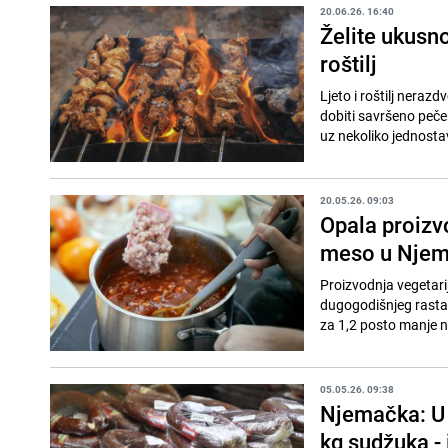
20.06.26. 16:40
Želite ukusn
roštilj
Ljeto i roštilj nerazd
dobiti savršeno pečen
uz nekoliko jednostav
20.05.26. 09:03
Opala proizv
meso u Njem
Proizvodnja vegetari
dugogodišnjeg rasta.
za 1,2 posto manje ne
05.05.26. 09:38
Njemačka: U 
kg sudžuka - 