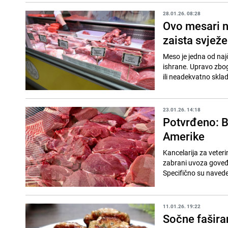
28.01.26. 08:28
Ovo mesari ne
zaista svježe
Meso je jedna od na
ishrane. Upravo zbog
ili neadekvatno skla
23.01.26. 14:18
Potvrđeno: B
Amerike
Kancelarija za veter
zabrani uvoza goveđe
Specifično su naveden
11.01.26. 19:22
Sočne faširan