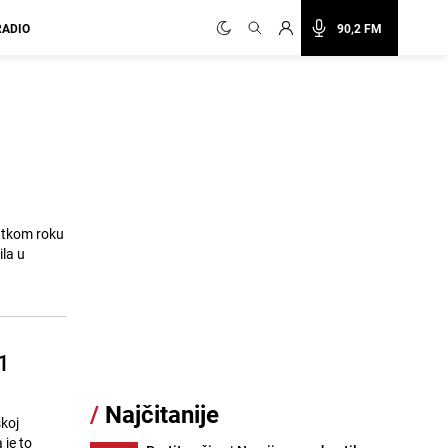
RADIO
90,2 FM
atkom roku
la u
1
/
Najčitanije
koj
 je to