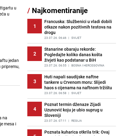
Akcija na Dobrinji: Specijalci MUP-a
ttgartu u
/
Najkomentiranije
11
KS opkolili zgradu
reća u
PRIJE 1 DAN
|
LOKALNE TEME
Francuska: Službenici u vladi dobili
1
otkaze nakon pozitivnih testova na
Šta se dešava u sarajevskom
12
drogu
naselju Vraca? Policija zaprimila
dojavu, izašli na teren
23.07.26. 06:46
|
SVIJET
PRIJE 2 DANA
|
CRNA HRONIKA
Stanarine obaraju rekorde:
2
Pogledajte koliko danas košta
Pijana sjela za volan: Osiguranje
13
živjeti kao podstanar u BiH
aftu jedan
odbilo isplatu štete na vozilu koje je
slupala Anja Ljubojević
23.07.26. 06:55
|
BOSNA I HERCEGOVINA
u pripremu,
PRIJE 1 DAN
|
BOSNA I HERCEGOVINA
Huti napali saudijske naftne
3
tankere u Crvenom moru: Slijedi
Meteorolozi za danas podigli
14
haos s cijenama na naftnom tržištu
upozorenja za 3 regije: Objavljena
prognoza do petka - stiže kiša?
23.07.26. 06:58
|
SVIJET
PRIJE 2 DANA
|
BOSNA I HERCEGOVINA
Poznat termin dženaze Zijadi
4
Uzunović koju je ubio suprug u
Uklonite kamenac sa slavina u
15
Sloveniji
kupatilu: Dovoljna je ova smjesa
a na
23.07.26. 07:11
|
REGIJA
PRIJE 2 DANA
|
ŽIVOT I STIL
je mesa i
Poznata kuharica otkrila trik: Ovaj