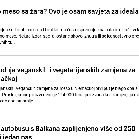
o meso sa žara? Ovo je osam savjeta za ideal
vojna su kombinacija, ali i oni koji ga često spremaju znaju da nije baš uve
o meso. Nekad izgori spolja, ostane sirovo iznutra ili se jednostavno pres
nih tr...
odnja veganskih i vegetarijanskih zamjena za
ačkoj
janskih i veganskih zamjena za meso u Njemačkoj prvi put je blago opala,
 Prošle godine proizvedeno je 124.900 tona proizvoda koji zamjenjuju me
go godinu ranije....
autobusu s Balkana zaplijenjeno više od 250
i jedan pas