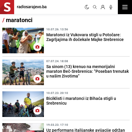
Otvor
/
maratonci
10.07.26. 13:56
Maratonci iz Vukovara stigli u Potočare:
Zagrljajima ih dočekale Majke Srebrenice
07.07.24. 18:08
Sa sinom (13) krenuo na memorijalni
maraton Beč-Srebrenica: "Poseban trenutak
u našim životima"
10.07.23. 20:10
Biciklisti i maratonci iz Bihaća stigli u
Srebrenicu
19.03.23. 17:10
Uz performans italijanske avijacije održan