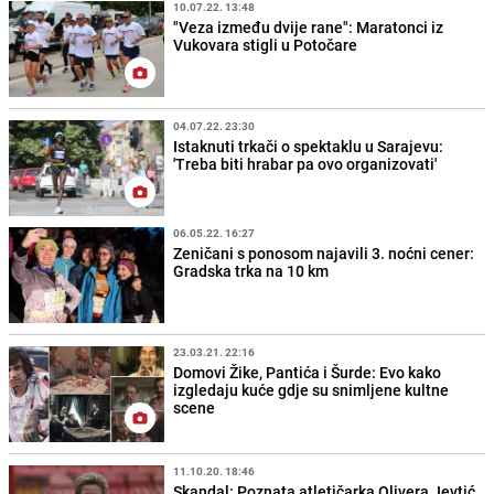
10.07.22. 13:48
"Veza između dvije rane": Maratonci iz
Vukovara stigli u Potočare
04.07.22. 23:30
Istaknuti trkači o spektaklu u Sarajevu:
'Treba biti hrabar pa ovo organizovati'
06.05.22. 16:27
Zeničani s ponosom najavili 3. noćni cener:
Gradska trka na 10 km
23.03.21. 22:16
Domovi Žike, Pantića i Šurde: Evo kako
izgledaju kuće gdje su snimljene kultne
scene
11.10.20. 18:46
Skandal: Poznata atletičarka Olivera Jevtić