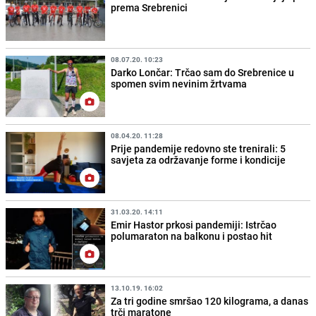
prema Srebrenici
08.07.20. 10:23
Darko Lončar: Trčao sam do Srebrenice u
spomen svim nevinim žrtvama
08.04.20. 11:28
Prije pandemije redovno ste trenirali: 5
savjeta za održavanje forme i kondicije
31.03.20. 14:11
Emir Hastor prkosi pandemiji: Istrčao
polumaraton na balkonu i postao hit
13.10.19. 16:02
Za tri godine smršao 120 kilograma, a danas
trči maratone