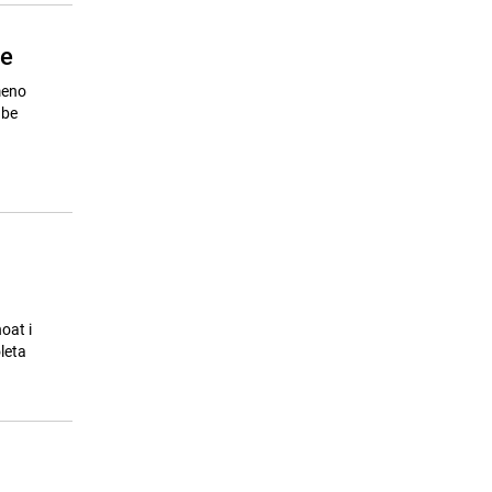
le
meno
ube
oat i
leta