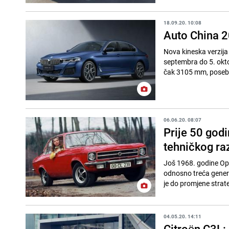
18.09.20. 10:08
Auto China 2
Nova kineska verzija
septembra do 5. okt
čak 3105 mm, posebne
06.06.20. 08:07
Prije 50 god
tehničkog r
Još 1968. godine Opel
odnosno treća gener
je do promjene strateg
04.05.20. 14:11
Citroën C3L: