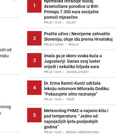
Njemačka istražuje slučaj
1
desetočlane porodice iz BiH:
Primaju 7.300 eura socijalne
pomoći mjesečno
PRIJE 1 DAN
|
SVIJET
Pratite uživo | Nevrijeme zahvatilo
2
Sloveniju, oluje idu prema Hrvatskoj
PRIJE 2 DANA
|
REGIJA
osti od
ansku
Imala ga je skoro svaka kuća u
3
Jugoslaviji: Danas ovaj luster
vrijedi i nekoliko hiljada eura
PRIJE 1 DAN
|
ZANIMLJIVOSTI
Dr. Erma Ramić-Kunić održala
4
lekciju notornom Miloradu Dodiku:
"Pokazujete silno neznanje"
PRIJE 1 DAN
|
TEME
 novog
Meteorolog FHMZ-a najavio kišu i
,
5
pad temperatura: "Jedno od
najsvježijih ljeta posljednjih
godina"
PRIJE 1 DAN
|
BOSNA I HERCEGOVINA