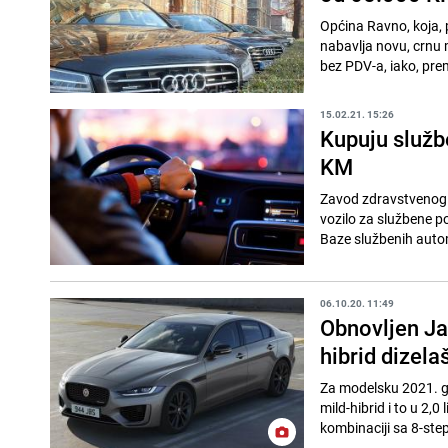
Općina Ravno, koja, 
nabavlja novu, crnu 
bez PDV-a, iako, prem
15.02.21. 15:26
Kupuju služb
KM
Zavod zdravstvenog 
vozilo za službene p
Baze službenih autom
06.10.20. 11:49
Obnovljen Ja
hibrid dizela
Za modelsku 2021. go
mild-hibrid i to u 2
kombinaciji sa 8-step