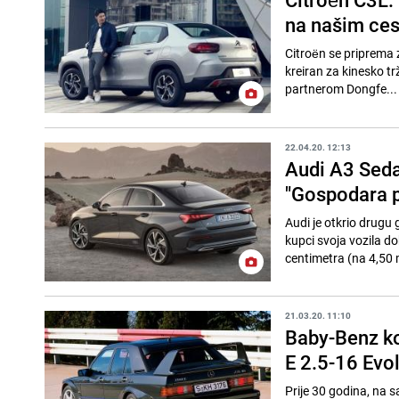
na našim ce
Citroën se priprema 
kreiran za kinesko tr
partnerom Dongfe...
22.04.20. 12:13
Audi A3 Seda
"Gospodara 
Audi je otkrio drugu 
kupci svoja vozila do
centimetra (na 4,50 
21.03.20. 11:10
Baby-Benz ko
E 2.5-16 Evol
Prije 30 godina, na 