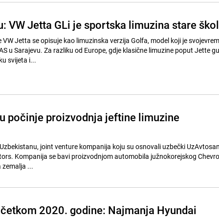
: VW Jetta GLi je sportska limuzina stare ško
je VW Jetta se opisuje kao limuzinska verzija Golfa, model koji je svojevre
 TAS u Sarajevu. Za razliku od Europe, gdje klasične limuzine poput Jette g
 svijeta i...
u počinje proizvodnja jeftine limuzine
Uzbekistanu, joint venture kompanija koju su osnovali uzbečki UzAvtosan
tors. Kompanija se bavi proizvodnjom automobila južnokorejskog Chevro
 zemalja ...
očetkom 2020. godine: Najmanja Hyundai