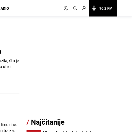
RADIO
90,2 FM
a
ila, što je
u utrci
/
Najčitanije
 limuzine.
ri točka,