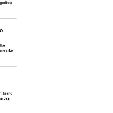
MALI ŽIVOTOPISI | Semezdin
 godina)
15
Mehmedinović: Kako je otišla naša
mati
25.07.26. 17:40
|
JA MISLIM
go
tke
ene slike
eni brand
na bazi