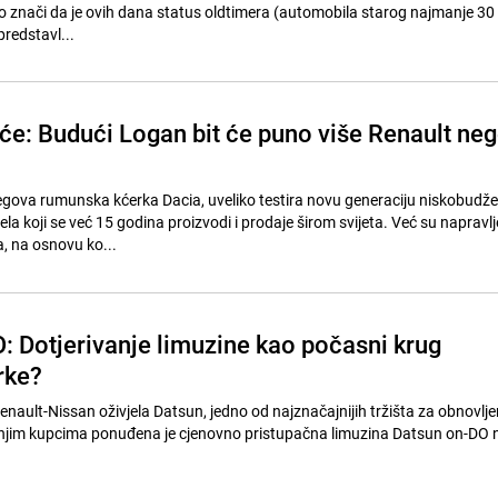
 To znači da je ovih dana status oldtimera (automobila starog najmanje 30
predstavl...
uće: Budući Logan bit će puno više Renault ne
gova rumunska kćerka Dacia, uveliko testira novu generaciju niskobudže
a koji se već 15 godina proizvodi i prodaje širom svijeta. Već su napravlj
, na osnovu ko...
: Dotjerivanje limuzine kao počasni krug
rke?
enault-Nissan oživjela Datsun, jedno od najznačajnijih tržišta za obnovlj
šnjim kupcima ponuđena je cjenovno pristupačna limuzina Datsun on-DO 