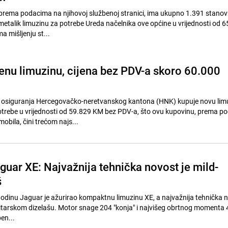
prema podacima na njihovoj službenoj stranici, ima ukupno 1.391 stanov
metalik limuzinu za potrebe Ureda načelnika ove općine u vrijednosti od 
a mišljenju st...
enu limuzinu, cijena bez PDV-a skoro 60.000
osiguranja Hercegovačko-neretvanskog kantona (HNK) kupuje novu lim
otrebe u vrijednosti od 59.829 KM bez PDV-a, što ovu kupovinu, prema p
obila, čini trećom najs...
guar XE: Najvažnija tehnička novost je mild-
š
dinu Jaguar je ažurirao kompaktnu limuzinu XE, a najvažnija tehnička n
,0 litarskom dizelašu. Motor snage 204 "konja" i najvišeg obrtnog momenta
en...