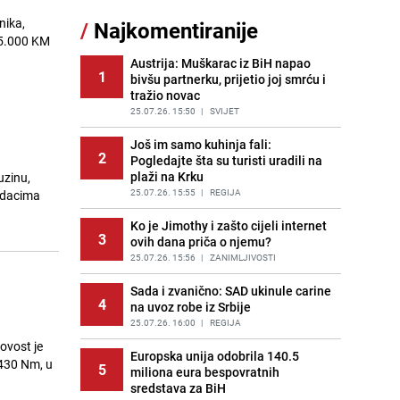
Borba trajala satima: Pogledajte
nika,
/
Najkomentiranije
11
'grdosiju' od skoro tri metra koju su
65.000 KM
braća izvukla iz mora
Austrija: Muškarac iz BiH napao
PRIJE 2 DANA
|
SVIJET
1
bivšu partnerku, prijetio joj smrću i
tražio novac
Gosti iz Njemačke napravili požar u
12
apartmanu u Istri, vlasniku se
25.07.26. 15:50
|
SVIJET
smijali i pokazivali srednji prst
Još im samo kuhinja fali:
PRIJE 2 DANA
|
REGIJA
2
Pogledajte šta su turisti uradili na
plaži na Krku
uzinu,
Kako očistiti staklo od tuš-kabina:
13
Jednostavni savjeti za očuvanje
25.07.26. 15:55
|
REGIJA
odacima
sjaja
Ko je Jimothy i zašto cijeli internet
PRIJE 1 DAN
|
ŽIVOT I STIL
3
ovih dana priča o njemu?
Očistite rernu bez hemikalija:
25.07.26. 15:56
|
ZANIMLJIVOSTI
14
Poznata stručnjakinja dijeli savjete
Sada i zvanično: SAD ukinule carine
PRIJE 2 DANA
|
ŽIVOT I STIL
4
na uvoz robe iz Srbije
Novi detalji istrage: Ruske službe
25.07.26. 16:00
|
REGIJA
15
otkrile moguć uzrok tragedije bh.
ovost je
planinara na Elbrusu
Europska unija odobrila 140.5
 430 Nm, u
5
miliona eura bespovratnih
PRIJE 2 DANA
|
SVIJET
sredstava za BiH