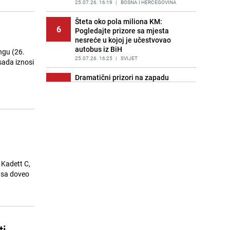
25.07.26. 16:19
|
BOSNA I HERCEGOVINA
Šteta oko pola miliona KM:
6
Pogledajte prizore sa mjesta
nesreće u kojoj je učestvovao
autobus iz BiH
ngu (26.
25.07.26. 16:25
|
SVIJET
sada iznosi
Dramatični prizori na zapadu
7
Europe: Vatra guta sve pred sobom,
evakuisano stotine hiljada ljudi
25.07.26. 16:27
|
SVIJET
Općina Neum upozorila turiste:
8
Provjerite je li Vaš smještaj u
Registru pružalaca usluga
25.07.26. 16:45
|
BOSNA I HERCEGOVINA
 Kadett C,
Objavljen zastrašujući snimak:
usa doveo
9
Gimnastičar pao tokom
Commonwealth igara, hitno
prevezen u bolnicu
25.07.26. 16:45
|
OSTALI SPORTOVI
Mali avion pao na porodičnu kuću u
ti