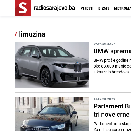
VIJESTI
BIZNIS
METROMA
/
limuzina
09.04.26. 23:07
BMW sprema v
BMW prošle godine nije
oko 83.000 manje od n
luksuznih brendova. 
14.07.23. 20:49
Parlament Bi
tri nove crne
Parlamentarna skupšti
Za njih su spremni iz