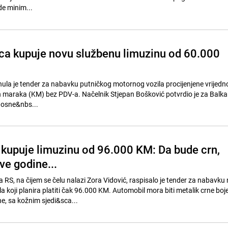
e minim...
ca kupuje novu službenu limuzinu od 60.000
ula je tender za nabavku putničkog motornog vozila procijenjene vrijedn
h maraka (KM) bez PDV-a. Načelnik Stjepan Bošković potvrdio je za Balk
Bosne&nbs...
 kupuje limuzinu od 96.000 KM: Da bude crn,
ve godine...
a RS, na čijem se čelu nalazi Zora Vidović, raspisalo je tender za nabavku
 koji planira platiti čak 96.000 KM. Automobil mora biti metalik crne boje
e, sa kožnim sjedi&sca...