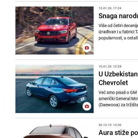
15.01.20. 17:24
Snaga narodu
Više od četiri deceni
izrađivan i u fabrici
popularnost, u ostatku
10.01.20. 12:28
U Uzbekistan
Chevrolet
Već smo pisali o GM 
američki General Mo
(Daewooa) za tržišta
20.12.19. 13:30
Aura stiže p