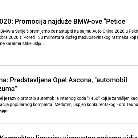
020: Promocija najduže BMW-ove "Petice"
 BMW-a Serije 5 premijerno će nastupiti na sajmu Auto China 2020 u Peki
obra 2020.). Pored 130 milimetara dužeg međuosovinskog razmaka koji 
 karakteristike uklju...
ina: Predstavljena Opel Ascona, "automobil
azuma"
 je razvio prototip automobila internog koda "1450" koji je zamišljen kao
acija popularnog kompakta. Međutim, uspjeh konkurentskog Ford Taun
ije....
 Kompaktnu limuzinu vjerovatno nećemo vidje