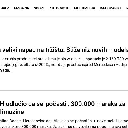
HALA
MAGAZIN
SPORT
AUTO-MOTO
MULTIMEDIA
INFOGRAFIKE
eliki napad na tržištu: Stiže niz novih model
 srušio prodajni rekord, ali mu je bio vrlo blizu. Isporučio je 2.169.739 voz
ajboljeg rezultata iz 2023., no i dalje je ostao ispred Mercedesa i Audija 
Sada...
H odlučio da se 'počasti': 300.000 maraka za
 limuzine
na Bosne i Hercegovine odlučila je da se 'počasti' s tri nove metalik crne
dvojiti skoro 300.000 maraka. Zatražili su da vozilo ima pogon na sva četi