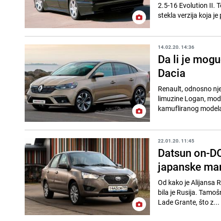
2.5-16 Evolution II.
stekla verzija koja je 
14.02.20. 14:36
Da li je mog
Dacia
Renault, odnosno nje
limuzine Logan, model
kamufliranog modela
22.01.20. 11:45
Datsun on-DO
japanske ma
Od kako je Alijansa R
bila je Rusija. Tamo
Lade Grante, što z...