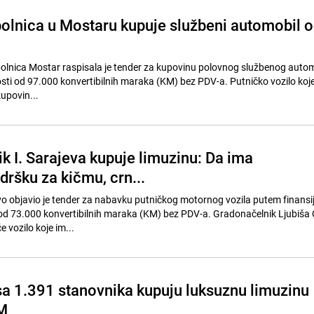
bolnica u Mostaru kupuje službeni automobil 
 bolnica Mostar raspisala je tender za kupovinu polovnog službenog auto
nosti od 97.000 konvertibilnih maraka (KM) bez PDV-a. Putničko vozilo koj
kupovin...
k I. Sarajeva kupuje limuzinu: Da ima
dršku za kičmu, crn...
o objavio je tender za nabavku putničkog motornog vozila putem finansi
ti od 73.000 konvertibilnih maraka (KM) bez PDV-a. Gradonačelnik Ljubiša 
e vozilo koje im...
 sa 1.391 stanovnika kupuju luksuznu limuzinu
M