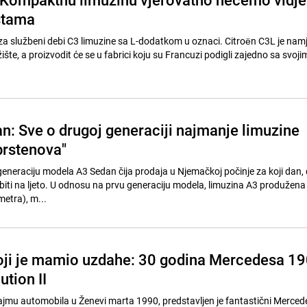
stama
za službeni debi C3 limuzine sa L-dodatkom u oznaci. Citroën C3L je nam
žište, a proizvodit će se u fabrici koju su Francuzi podigli zajedno sa svoj
n: Sve o drugoj generaciji najmanje limuzine
prstenova"
generaciju modela A3 Sedan čija prodaja u Njemačkoj počinje za koji dan, 
biti na ljeto. U odnosu na prvu generaciju modela, limuzina A3 produžena j
metra), m...
ji je mamio uzdahe: 30 godina Mercedesa 19
ution II
sajmu automobila u Ženevi marta 1990, predstavljen je fantastični Merced