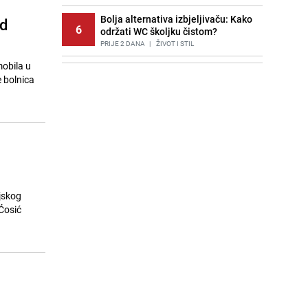
Bolja alternativa izbjeljivaču: Kako
od
6
održati WC školjku čistom?
PRIJE 2 DANA
|
ŽIVOT I STIL
mobila u
Potresna poruka imama nakon
7
e bolnica
smrti Aldine Ljubunčić: "Dunjaluk
ne vrijedi ni koliko krilo komarca"
PRIJE OKO 17H
|
BOSNA I HERCEGOVINA
Cijela regija čeka njegovu
8
progonozu: Poznati meteorolog
najavljuje veću promjenu vremena
PRIJE 1 DAN
|
REGIJA
Stručnjaci upozoravaju: Izrael ulaže
jskog
9
milione kako bi utjecao na
Ćosić
odgovore ChatGPT-a o Gazi
PRIJE 1 DAN
|
SVIJET
Jedan od najvećih gradova nije na
10
listi: Ovo su lokacije prvih Lidl
prodavnica u BiH
PRIJE OKO 22H
|
BOSNA I HERCEGOVINA