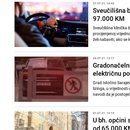
27.07.21. 16:43
Sveučilišna 
97.000 KM
Sveučilišna klinička
procijenjenoj vrijed
želi nabaviti, ako se 
24.07.21. 13:17
Gradonačelni
električnu po
Grad Istočno Sarajev
lizinga, u vrijednos
navodi da je postojeć
01.07.21. 14:14
U bh. općini
od 65.000 K