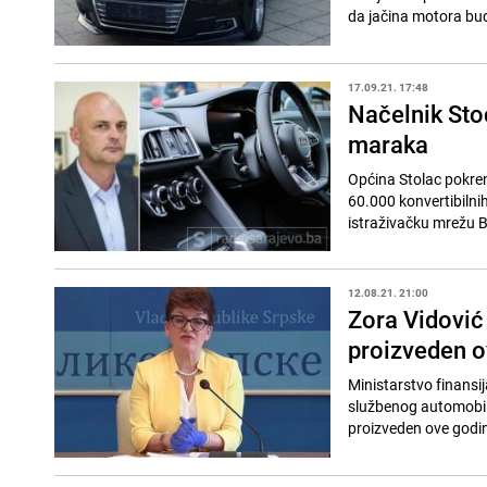
da jačina motora bud
17.09.21. 17:48
Načelnik Sto
maraka
Općina Stolac pokren
60.000 konvertibilni
istraživačku mrežu 
12.08.21. 21:00
Zora Vidović
proizveden o
Ministarstvo finansij
službenog automobila
proizveden ove godin