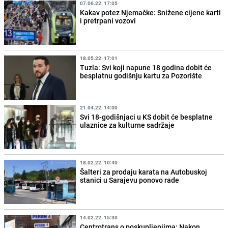
07.06.22. 17:05
Kakav potez Njemačke: Snižene cijene karti
i pretrpani vozovi
18.05.22. 17:01
Tuzla: Svi koji napune 18 godina dobit će
besplatnu godišnju kartu za Pozorište
21.04.22. 14:00
Svi 18-godišnjaci u KS dobit će besplatne
ulaznice za kulturne sadržaje
18.02.22. 10:40
Šalteri za prodaju karata na Autobuskoj
stanici u Sarajevu ponovo rade
14.02.22. 15:30
Centrotrans o poskupljenjima: Nakon