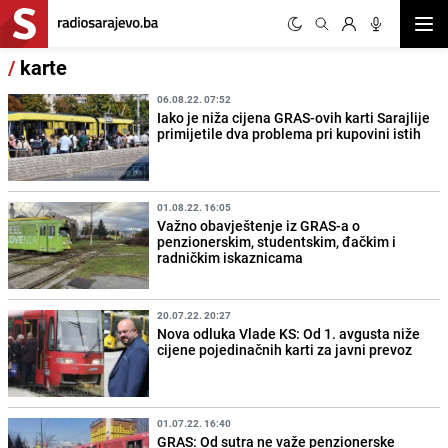
Otvor
/
karte
06.08.22. 07:52
Iako je niža cijena GRAS-ovih karti Sarajlije
primijetile dva problema pri kupovini istih
01.08.22. 16:05
Važno obavještenje iz GRAS-a o
penzionerskim, studentskim, đačkim i
radničkim iskaznicama
20.07.22. 20:27
Nova odluka Vlade KS: Od 1. avgusta niže
cijene pojedinačnih karti za javni prevoz
01.07.22. 16:40
GRAS: Od sutra ne važe penzionerske