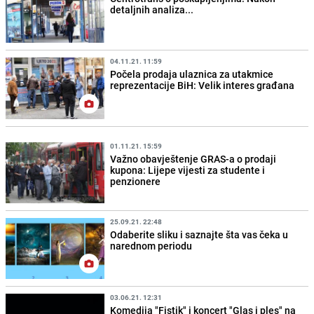
detaljnih analiza...
04.11.21. 11:59
Počela prodaja ulaznica za utakmice
reprezentacije BiH: Velik interes građana
01.11.21. 15:59
Važno obavještenje GRAS-a o prodaji
kupona: Lijepe vijesti za studente i
penzionere
25.09.21. 22:48
Odaberite sliku i saznajte šta vas čeka u
narednom periodu
03.06.21. 12:31
Komedija "Fistik" i koncert "Glas i ples" na