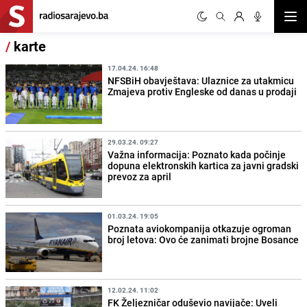
Otvor
/
karte
17.04.24. 16:48
NFSBiH obavještava: Ulaznice za utakmicu
Zmajeva protiv Engleske od danas u prodaji
29.03.24. 09:27
Važna informacija: Poznato kada počinje
dopuna elektronskih kartica za javni gradski
prevoz za april
01.03.24. 19:05
Poznata aviokompanija otkazuje ogroman
broj letova: Ovo će zanimati brojne Bosance
12.02.24. 11:02
FK Željezničar oduševio navijače: Uveli