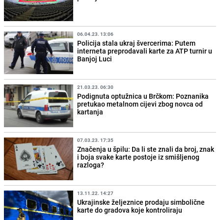
06.04.23. 13:06
Policija stala ukraj švercerima: Putem
interneta preprodavali karte za ATP turnir u
Banjoj Luci
21.03.23. 06:30
Podignuta optužnica u Brčkom: Poznanika
pretukao metalnom cijevi zbog novca od
kartanja
07.03.23. 17:35
Značenja u špilu: Da li ste znali da broj, znak
i boja svake karte postoje iz smišljenog
razloga?
13.11.22. 14:27
Ukrajinske željeznice prodaju simbolične
karte do gradova koje kontroliraju