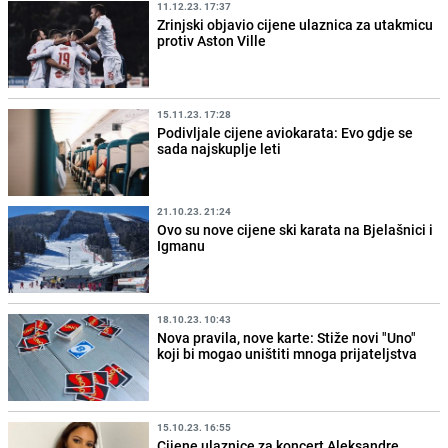
11.12.23. 17:37
Zrinjski objavio cijene ulaznica za utakmicu
protiv Aston Ville
15.11.23. 17:28
Podivljale cijene aviokarata: Evo gdje se
sada najskuplje leti
21.10.23. 21:24
Ovo su nove cijene ski karata na Bjelašnici i
Igmanu
18.10.23. 10:43
Nova pravila, nove karte: Stiže novi "Uno"
koji bi mogao uništiti mnoga prijateljstva
15.10.23. 16:55
Cijene ulaznice za koncert Aleksandre