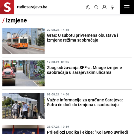
Otvor
/
izmjene
27.08.21. 14:45
Gras: U subotu privremena obustava i
izmjene režima saobraćaja
12.08.21. 09:35
Zbog održavanja SFF-a: Mnoge izmjene
saobraćaja u sarajevskim ulicama
03.08.21. 14:50
Važne informacije za građane Sarajeva:
Sutra će doći do izmjena u saobraćaju
28.07.21. 10:19
Prijedlozi Dodika i ekipe: "Ko javno uvrijedi