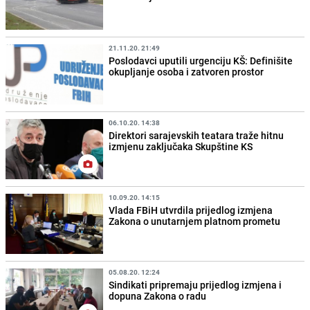
21.11.20. 21:49
Poslodavci uputili urgenciju KŠ: Definišite
okupljanje osoba i zatvoren prostor
06.10.20. 14:38
Direktori sarajevskih teatara traže hitnu
izmjenu zaključaka Skupštine KS
10.09.20. 14:15
Vlada FBiH utvrdila prijedlog izmjena
Zakona o unutarnjem platnom prometu
05.08.20. 12:24
Sindikati pripremaju prijedlog izmjena i
dopuna Zakona o radu