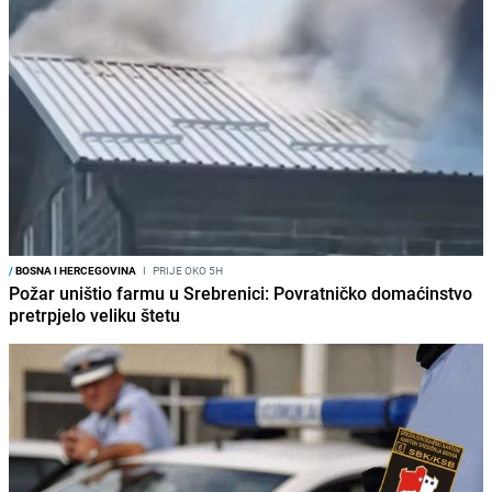
/
BOSNA I HERCEGOVINA
I
PRIJE OKO 5H
Požar uništio farmu u Srebrenici: Povratničko domaćinstvo
pretrpjelo veliku štetu