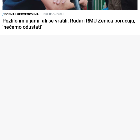
/
BOSNA I HERCEGOVINA
I
PRIJE OKO 8H
Pozlilo im u jami, ali se vratili: Rudari RMU Zenica poručuju,
'nećemo odustati'