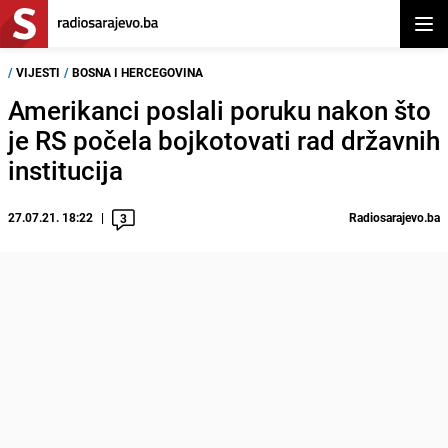
Otvor
/
VIJESTI
/
BOSNA I HERCEGOVINA
Amerikanci poslali poruku nakon što
je RS počela bojkotovati rad državnih
institucija
27.07.21. 18:22
Radiosarajevo.ba
3