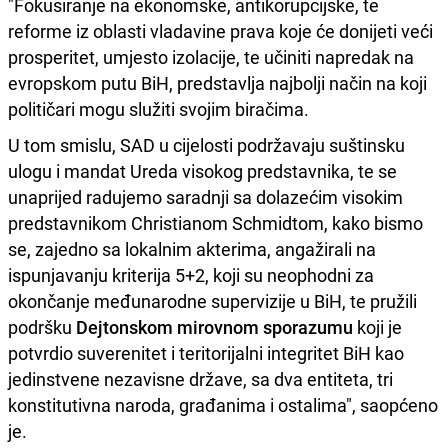
"Fokusiranje na ekonomske, antikorupcijske, te
reforme iz oblasti vladavine prava koje će donijeti veći
prosperitet, umjesto izolacije, te učiniti napredak na
evropskom putu BiH, predstavlja najbolji način na koji
političari mogu služiti svojim biračima.
U tom smislu, SAD u cijelosti podržavaju suštinsku
ulogu i mandat Ureda visokog predstavnika, te se
unaprijed radujemo saradnji sa dolazećim visokim
predstavnikom Christianom Schmidtom, kako bismo
se, zajedno sa lokalnim akterima, angažirali na
ispunjavanju kriterija 5+2, koji su neophodni za
okončanje međunarodne supervizije u BiH, te pružili
podršku
Dejtonskom mirovnom sporazumu
koji je
potvrdio suverenitet i teritorijalni integritet BiH kao
jedinstvene nezavisne države, sa dva entiteta, tri
konstitutivna naroda, građanima i ostalima", saopćeno
je.