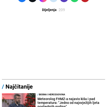
209
Dijeljenja
/
Najčitanije
/
BOSNA I HERCEGOVINA
Meteorolog FHMZ-a najavio kišu i pad
temperatura: "Jedno od najsvježijih ljeta
posljednjih godina"