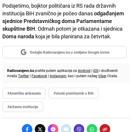
Podsjetimo, bojktor političara iz RS rada državnih
institucija BiH zvanično je počeo danas
odgađanjem
sjednice Predstavničkog doma Parlamentarne
skupštine BiH
. Odmah potom je otkazana i sjednica
Doma naroda
koja je bila planirana za četvrtak.
Dodajte Radiosarajevo.ba u omiljene Google izvore
Radiosarajevo.ba
pratite putem aplikacije za
Android
|
iOS
i društvenih
mreža
Twitter
|
Facebook
|
Instagram
, kao i putem našeg
Viber
Chata.
#Američka ambasada
#visoki predstavnik u BiH
#državne institucije