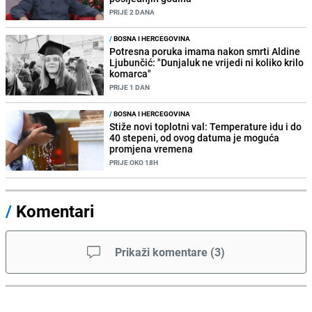
PRIJE 2 DANA
/
BOSNA I HERCEGOVINA
Potresna poruka imama nakon smrti Aldine
Ljubunčić: "Dunjaluk ne vrijedi ni koliko krilo
komarca"
PRIJE 1 DAN
/
BOSNA I HERCEGOVINA
Stiže novi toplotni val: Temperature idu i do
40 stepeni, od ovog datuma je moguća
promjena vremena
PRIJE OKO 18H
/
Komentari
Prikaži komentare
(
3
)