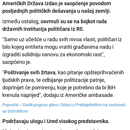
Američkih Država
izdao je saopćenje povodom
posljednjih političkih dešavanja u našoj zemlji.
Između ostalog,
osvrnuli su se na bojkot rada
državnih institucija političara iz RS
.
"Samo uz učešće u radu svih nivoa vlasti, političari iz
bilo kojeg entiteta mogu vratiti građanima nadu i
izgraditi solidniju osnovu za ekonomski rast",
saopćeno je.
"
Poštivanje svih žrtava
, kao pitanje opšteprihvaćenih
ljudskih prava, te odbijanje politizacije patnje,
doprinijet će pomirenju, koje je potrebno da bi BiH
krenula naprijed", dodaju iz Američke ambasade.
Popustio /
Dodik pognuo glavu: Dolazi u Predsjedništvo na sastanak
sa Schmidtom
Podržavaju ulogu i Ured visokog predstavnika
.