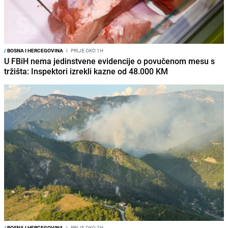
/
BOSNA I HERCEGOVINA
I
PRIJE OKO 1H
U FBiH nema jedinstvene evidencije o povučenom mesu s
tržišta: Inspektori izrekli kazne od 48.000 KM
/
BOSNA I HERCEGOVINA
I
PRIJE OKO 2H