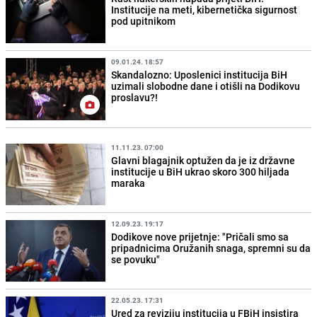
Institucije na meti, kibernetička sigurnost
pod upitnikom
09.01.24. 18:57
Skandalozno: Uposlenici institucija BiH
uzimali slobodne dane i otišli na Dodikovu
proslavu?!
11.11.23. 07:00
Glavni blagajnik optužen da je iz državne
institucije u BiH ukrao skoro 300 hiljada
maraka
12.09.23. 19:17
Dodikove nove prijetnje: "Pričali smo sa
pripadnicima Oružanih snaga, spremni su da
se povuku"
22.05.23. 17:31
Ured za reviziju institucija u FBiH insistira