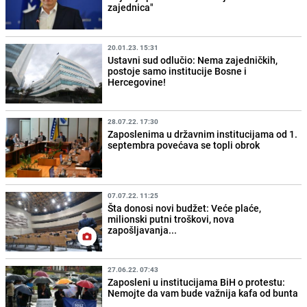
zajednica"
20.01.23. 15:31
Ustavni sud odlučio: Nema zajedničkih,
postoje samo institucije Bosne i
Hercegovine!
28.07.22. 17:30
Zaposlenima u državnim institucijama od 1.
septembra povećava se topli obrok
07.07.22. 11:25
Šta donosi novi budžet: Veće plaće,
milionski putni troškovi, nova
zapošljavanja...
27.06.22. 07:43
Zaposleni u institucijama BiH o protestu:
Nemojte da vam bude važnija kafa od bunta