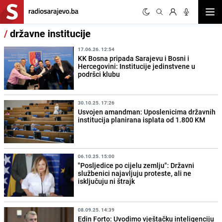
Otvor
/
državne institucije
17.06.26. 12:54
KK Bosna pripada Sarajevu i Bosni i
Hercegovini: Institucije jedinstvene u
podršci klubu
30.10.25. 17:26
Usvojen amandman: Uposlenicima državnih
institucija planirana isplata od 1.800 KM
06.10.25. 15:00
"Posljedice po cijelu zemlju": Državni
službenici najavljuju proteste, ali ne
isključuju ni štrajk
08.09.25. 14:39
Edin Forto: Uvodimo vještačku inteligenciju