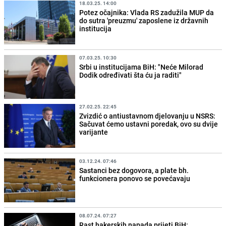
18.03.25. 14:00
Potez očajnika: Vlada RS zadužila MUP da
do sutra 'preuzmu' zaposlene iz državnih
institucija
07.03.25. 10:30
Srbi u institucijama BiH: "Neće Milorad
Dodik određivati šta ću ja raditi"
27.02.25. 22:45
Zvizdić o antiustavnom djelovanju u NSRS:
Sačuvat ćemo ustavni poredak, ovo su dvije
varijante
03.12.24. 07:46
Sastanci bez dogovora, a plate bh.
funkcionera ponovo se povećavaju
08.07.24. 07:27
Rast hakerskih napada prijeti BiH: