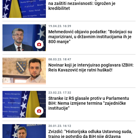
na zaštiti nezavisnosti: Ugrožen je
kredibilitet
19.04.23. 16:39
Mehmedović objavio podatke: "Bošnjaci su
majorizirani, u državnim institucijama ih je
800 manje"
08.03.23. 18:47
Novinar koji je intervjuirao poglavara IZBiH:
Reis Kavazović nije ratni huškač!
23.02.23. 17:32
Stranke iz RS glasale protiv u Parlamentu
BiH: Nema izmjene termina "zajedničke
institucije"
20.01.23. 16:12
Zvizdić: "Historijska odluka Ustavnog suda,
trajno je potvrdio da BiH nije državna