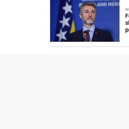
02
F
s
p