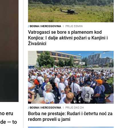
/
BOSNA I HERCEGOVINA
I
PRIJE 55MIN
Vatrogasci se bore s plamenom kod
Konjica: I dalje aktivni požari u Kanjini i
Živašnici
/
BOSNA I HERCEGOVINA
I
PRIJE OKO 2H
mo eru
Borba ne prestaje: Rudari i četvrtu noć za
redom proveli u jami
ude — to