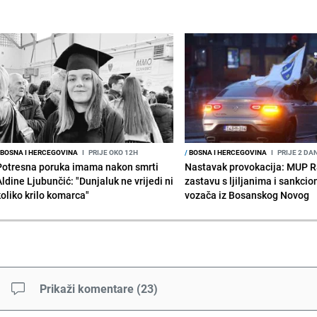
BOSNA I HERCEGOVINA
I
PRIJE OKO 12H
/
BOSNA I HERCEGOVINA
I
PRIJE 2 DA
Potresna poruka imama nakon smrti
Nastavak provokacija: MUP 
Aldine Ljubunčić: "Dunjaluk ne vrijedi ni
zastavu s ljiljanima i sankcio
koliko krilo komarca"
vozača iz Bosanskog Novog
Prikaži komentare
(
23
)