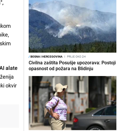
",
nikom
ike,
pskim
/
BOSNA I HERCEGOVINA
I
PRIJE OKO 2H
Civilna zaštita Posušje upozorava: Postoji
AI alate
opasnost od požara na Blidinju
ženija
ki okvir