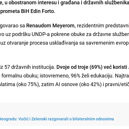
e, u obostranom interesu i građana i državnih službenika
 prometa BiH Edin Forto.
azgovarao sa
Renaudom Meyerom
, rezidentnim predstav
stvo uz podršku UNDP-a pokrene obuke za državne služben
ma uz otvaranje procesa usklađivanja sa savremenim evro
z 57 državnih institucija.
Dvoje od troje (69%) već koristi 
 formalnu obuku; istovremeno, 96% želi edukaciju. Najtra
latima (oko 75%), zatim AI osnove (oko 42%) i pravni/etič
eogradu: Vučić i Zelenski razgovarali o bilateralnim odnosima