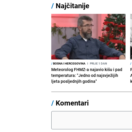
/
Najčitanije
/
BOSNA I HERCEGOVINA
I
PRIJE 1 DAN
/
Meteorolog FHMZ-a najavio kišu i pad
temperatura: "Jedno od najsvježijih
ljeta posljednjih godina"
/
Komentari