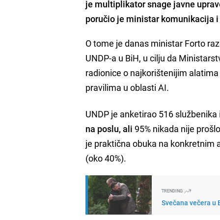
je multiplikator snage javne uprav
poručio je ministar komunikacija i
O tome je danas ministar Forto r
UNDP-a u BiH, u cilju da Ministar
radionice o najkorištenijim alati
pravilima u oblasti AI.
UNDP je anketirao 516 službenika i
na poslu, ali
95% nikada nije prošlo
je praktična obuka na konkretnim a
(oko 40%).
TRENDING
Svečana večera u B