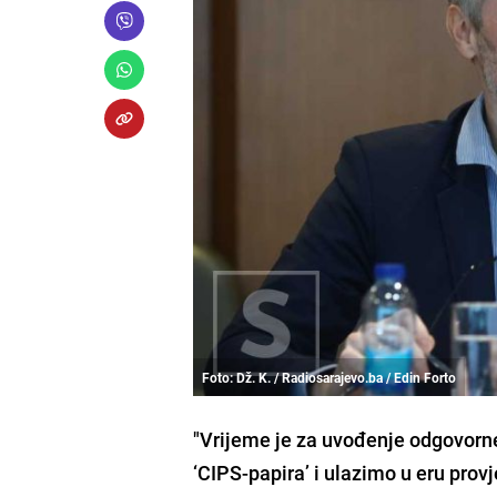
Foto: Dž. K. / Radiosarajevo.ba / Edin Forto
"Vrijeme je za uvođenje odgovorne
‘CIPS-papira’ i ulazimo u eru provje