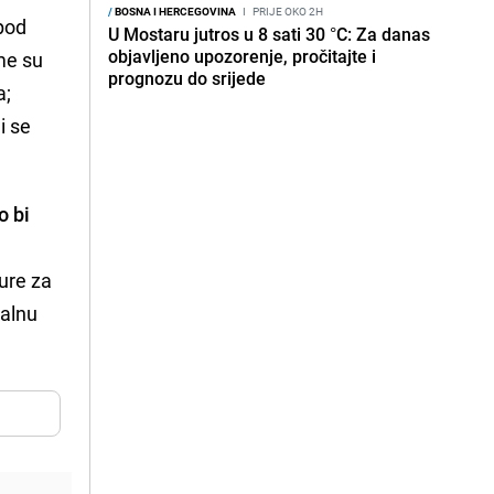
/
BOSNA I HERCEGOVINA
I
PRIJE OKO 2H
pod
U Mostaru jutros u 8 sati 30 °C: Za danas
objavljeno upozorenje, pročitajte i
me su
prognozu do srijede
a;
i se
o bi
e
ure za
talnu