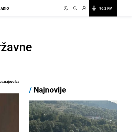
RADIO
90,2 FM
ržavne
osarajevo.ba
/
Najnovije