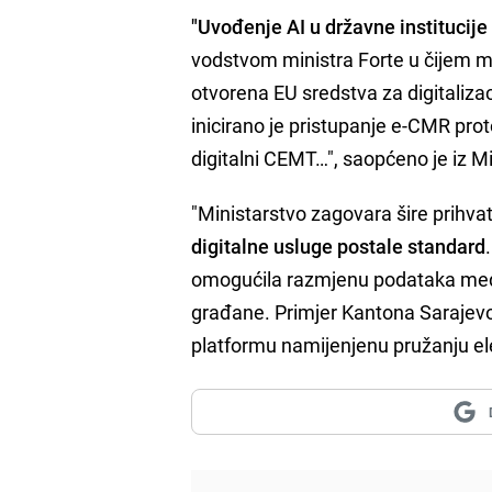
"Uvođenje AI u državne institucije
vodstvom ministra Forte u čijem ma
otvorena EU sredstva za digitalizac
inicirano je pristupanje e-CMR prot
digitalni CEMT…", saopćeno je iz Mini
"Ministarstvo zagovara šire prihvat
digitalne usluge postale standard
omogućila razmjenu podataka među 
građane. Primjer Kantona Sarajevo k
platformu namijenjenu pružanju elekt