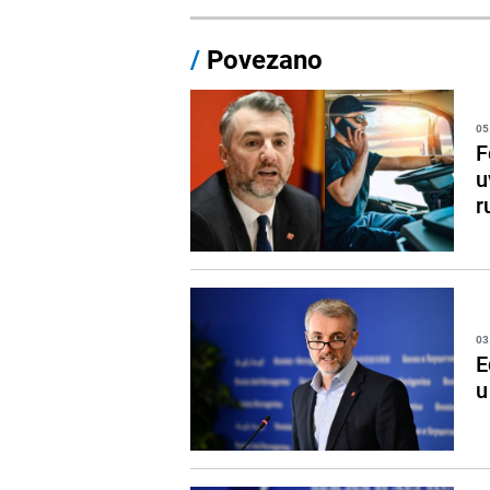
/
Povezano
05
F
u
r
03
E
u