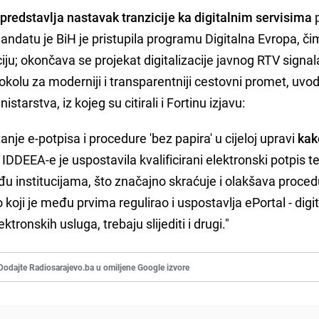
 predstavlja nastavak tranzicije ka digitalnim servisima
ndatu je BiH je pristupila programu Digitalna Evropa, či
iju; okončava se projekat digitalizacije javnog RTV signal
okolu za moderniji i transparentniji cestovni promet, uvod
starstva, iz kojeg su citirali i Fortinu izjavu:
anje e-potpisa i procedure 'bez papira' u cijeloj upravi
kak
. IDDEEA-e je uspostavila kvalificirani elektronski potpis t
institucijama, što značajno skraćuje i olakšava proced
oji je među prvima regulirao i uspostavlja ePortal - digi
ronskih usluga, trebaju slijediti i drugi."
Dodajte Radiosarajevo.ba u omiljene Google izvore