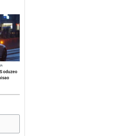
NA
RS oduzeo
nisao